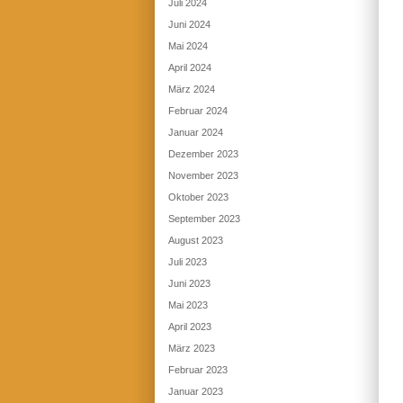
Juli 2024
Juni 2024
Mai 2024
April 2024
März 2024
Februar 2024
Januar 2024
Dezember 2023
November 2023
Oktober 2023
September 2023
August 2023
Juli 2023
Juni 2023
Mai 2023
April 2023
März 2023
Februar 2023
Januar 2023