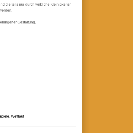
 die teils nur durch wirkliche Kleinigkeiten
 werden.
 gelungener Gestaltung.
spiele
,
Wettlauf