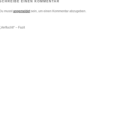
SCHREIBE EINEN KOMMENTAR
Du musst
angemeldet
sein, um einen Kommentar abzugeben.
„Verflucht!“ – Fazit