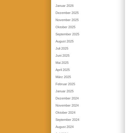
Januar 2026
Dezember 2025
November 2025
Oktober 2025
September 2025
August 2025
Juli 2025
Juni 2025
Mai 2025
April 2025
März 2025
Februar 2025
Januar 2025
Dezember 2024
November 2024
Oktober 2024
September 2024
August 2024