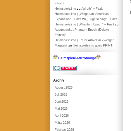
– Fazit
Heimspiele.info
zu
„Wroth“ – Fazit
Heimspiele.info | „Wingspan: Americas
Expansion“ – Fazit
zu
„Flügelschlag“ – Fazit
Heimspiele.info | „Phantom Epoch“ – Fazit
zu
Ausgepackt: „Phantom Epoch (Deluxe
Edition)“
Heimspiele.info | Erster Artikel im Zwergerl-
Magazin!
zu
Heimspiele.info goes PRINT
Heimspiele-Microbadge
Archiv
August 2026
Juli 2026
Juni 2026
Mai 2026
April 2026
März 2026
Februar 2026