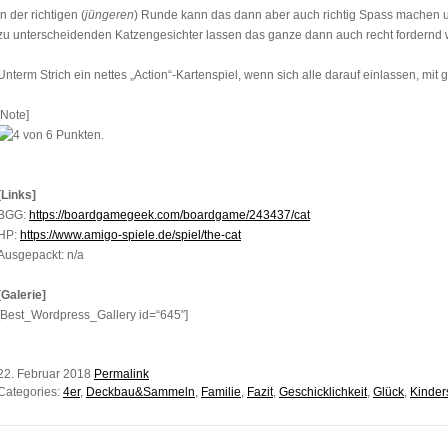
In der richtigen (
jüngeren
) Runde kann das dann aber auch richtig Spass machen und
zu unterscheidenden Katzengesichter lassen das ganze dann auch recht fordernd
Unterm Strich ein nettes „Action“-Kartenspiel, wenn sich alle darauf einlassen, mit
[Note]
von 6 Punkten.
[Links]
BGG:
https://boardgamegeek.com/boardgame/243437/cat
HP:
https://www.amigo-spiele.de/spiel/the-cat
Ausgepackt: n/a
[Galerie]
[Best_Wordpress_Gallery id=“645″]
22. Februar 2018
Permalink
Categories:
4er
,
Deckbau&Sammeln
,
Familie
,
Fazit
,
Geschicklichkeit
,
Glück
,
Kinder