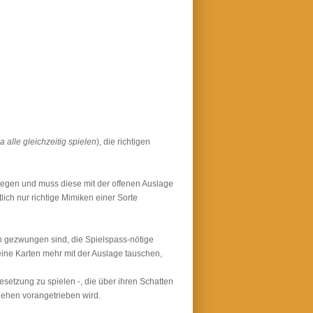
a alle gleichzeitig spielen
), die richtigen
 liegen und muss diese mit der offenen Auslage
lich nur richtige Mimiken einer Sorte
ich gezwungen sind, die Spielspass-nötige
ine Karten mehr mit der Auslage tauschen,
Besetzung zu spielen -, die über ihren Schatten
hehen vorangetrieben wird.