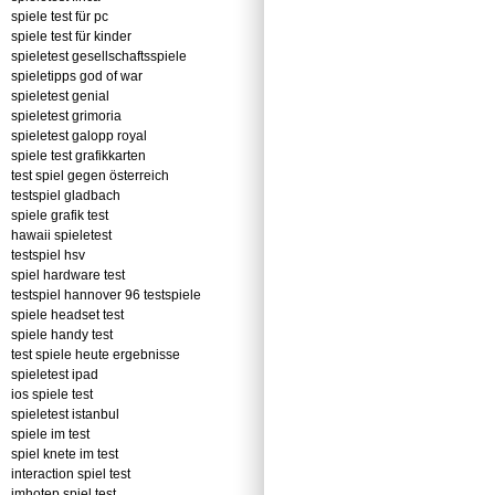
spiele test für pc
spiele test für kinder
spieletest gesellschaftsspiele
spieletipps god of war
spieletest genial
spieletest grimoria
spieletest galopp royal
spiele test grafikkarten
test spiel gegen österreich
testspiel gladbach
spiele grafik test
hawaii spieletest
testspiel hsv
spiel hardware test
testspiel hannover 96 testspiele
spiele headset test
spiele handy test
test spiele heute ergebnisse
spieletest ipad
ios spiele test
spieletest istanbul
spiele im test
spiel knete im test
interaction spiel test
imhotep spiel test