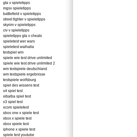
gta v spieletipps
mgsv spieletipps
battlefield v spieletipps
street fighter v spieletipps
skyrim v spieletipps
civ v spieletipps
spieletipps gta v cheats
spieletest wer wars
spieletest walhalla
testspiel wm
spiele wie test drive unlimited
spiele wie test drive unlimited 2
wm testspiele deutschland
wm testspiele ergebnisse
testspiele wolfsburg
spiel des wissens test
x4 spiel test
xibalba spiel test
x3 spiel test
xcom spieletest
xbox one x spiele test
xbox x spiele test
xbox spiele test
iphone x spiele test
spiele test youtube