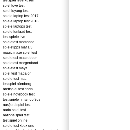
testspiel leverkusen
spiel love test
spiel loyang test
spiele laptop test 2017
spiele laptop test 2018
spiele laptops test
spiele lenkrad test
test spiele live
spieletest mombasa
spieletipps mafia 3
magic maze spiel test
spieletest mac robber
spieletest morgenland
spieletest maya
spiel test magalon
spiele test mac
testspiel nürnberg
brettspiel test noria
spiele notebook test
test spiele nintendo 3ds
nusfjord spiel test
noria spiel test
nations spiel test
test spiel online
spiele test xbox one