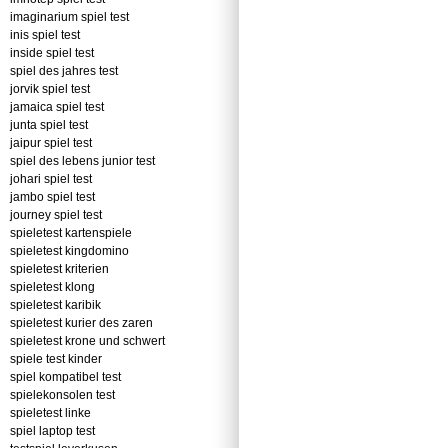
imaginarium spiel test
inis spiel test
inside spiel test
spiel des jahres test
jorvik spiel test
jamaica spiel test
junta spiel test
jaipur spiel test
spiel des lebens junior test
johari spiel test
jambo spiel test
journey spiel test
spieletest kartenspiele
spieletest kingdomino
spieletest kriterien
spieletest klong
spieletest karibik
spieletest kurier des zaren
spieletest krone und schwert
spiele test kinder
spiel kompatibel test
spielekonsolen test
spieletest linke
spiel laptop test