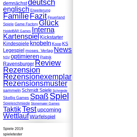
deutsch
demnächst
englisch
Erweiterung
Familie
Fazit
Feuerland
Glück
Spiele
Game Factory
Interna
HeidelBÄR Games
Kartenspiel
Kickstarter
knobeln
Kindespiele
KS
Koop
News
Legespiel
moses. Verlag
optimieren
Piatnik
NSV
Review
Ravensburger
Rezension
Rezensionexemplar
Rezensionsmuster
Schmidt Spiele
sammeln
Schmiede
Spiel
Spaß
Skellig Games
Spieleschmiede
Stonemaier Games
Test
Taktik
upcoming
Wettlauf
Würfelspiel
Spiele 2019
spieletester