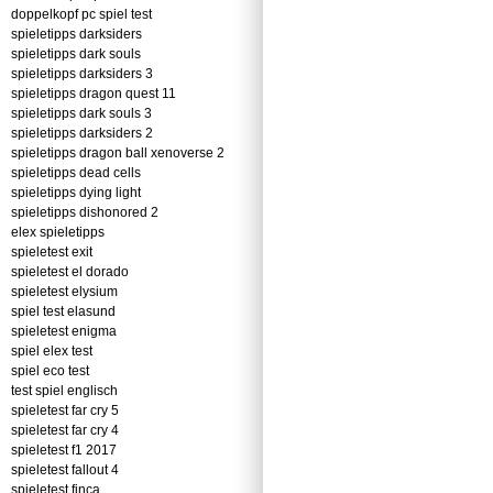
doppelkopf pc spiel test
spieletipps darksiders
spieletipps dark souls
spieletipps darksiders 3
spieletipps dragon quest 11
spieletipps dark souls 3
spieletipps darksiders 2
spieletipps dragon ball xenoverse 2
spieletipps dead cells
spieletipps dying light
spieletipps dishonored 2
elex spieletipps
spieletest exit
spieletest el dorado
spieletest elysium
spiel test elasund
spieletest enigma
spiel elex test
spiel eco test
test spiel englisch
spieletest far cry 5
spieletest far cry 4
spieletest f1 2017
spieletest fallout 4
spieletest finca