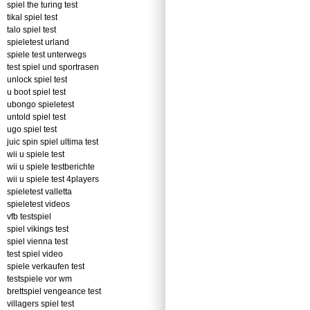
spiel the turing test
tikal spiel test
talo spiel test
spieletest urland
spiele test unterwegs
test spiel und sportrasen
unlock spiel test
u boot spiel test
ubongo spieletest
untold spiel test
ugo spiel test
juic spin spiel ultima test
wii u spiele test
wii u spiele testberichte
wii u spiele test 4players
spieletest valletta
spieletest videos
vfb testspiel
spiel vikings test
spiel vienna test
test spiel video
spiele verkaufen test
testspiele vor wm
brettspiel vengeance test
villagers spiel test