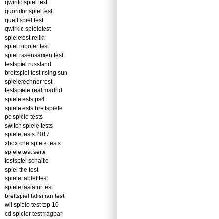
qwinto spiel test
quoridor spiel test
quelf spiel test
qwirkle spieletest
spieletest relikt
spiel roboter test
spiel rasensamen test
testspiel russland
brettspiel test rising sun
spielerechner test
testspiele real madrid
spieletests ps4
spieletests brettspiele
pc spiele tests
switch spiele tests
spiele tests 2017
xbox one spiele tests
spiele test seite
testspiel schalke
spiel the test
spiele tablet test
spiele tastatur test
brettspiel talisman test
wii spiele test top 10
cd spieler test tragbar