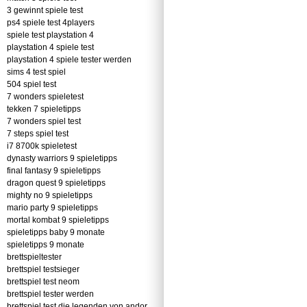
3 gewinnt spiele test
ps4 spiele test 4players
spiele test playstation 4
playstation 4 spiele test
playstation 4 spiele tester werden
sims 4 test spiel
504 spiel test
7 wonders spieletest
tekken 7 spieletipps
7 wonders spiel test
7 steps spiel test
i7 8700k spieletest
dynasty warriors 9 spieletipps
final fantasy 9 spieletipps
dragon quest 9 spieletipps
mighty no 9 spieletipps
mario party 9 spieletipps
mortal kombat 9 spieletipps
spieletipps baby 9 monate
spieletipps 9 monate
brettspieltester
brettspiel testsieger
brettspiel test neom
brettspiel tester werden
brettspiel test die legenden von andor