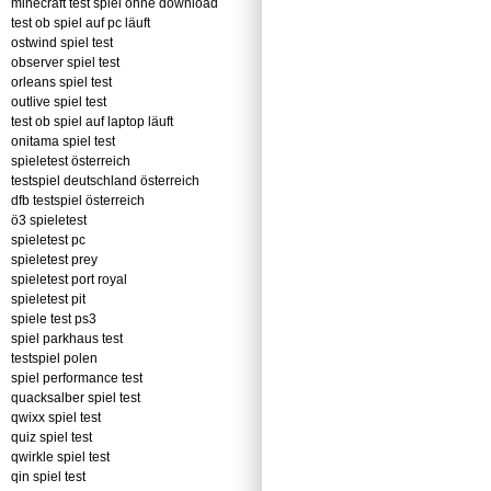
minecraft test spiel ohne download
test ob spiel auf pc läuft
ostwind spiel test
observer spiel test
orleans spiel test
outlive spiel test
test ob spiel auf laptop läuft
onitama spiel test
spieletest österreich
testspiel deutschland österreich
dfb testspiel österreich
ö3 spieletest
spieletest pc
spieletest prey
spieletest port royal
spieletest pit
spiele test ps3
spiel parkhaus test
testspiel polen
spiel performance test
quacksalber spiel test
qwixx spiel test
quiz spiel test
qwirkle spiel test
qin spiel test