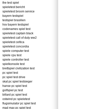
the test spiel
spieletest bericht
spieletest broom service
bayern testspiel
testspiel brasilien
hsv bayern testspiel
codenames spiel test
spieletest captain black
spieletest call of duty ww2
spieletest celtica
spieletest concordia
spiele computer test
spiele cpu test
spiele controller test
spielkonsole test
brettspiel civilization test
pc spiel test
pc spiel test drive
skat pc spiel testsieger
hanse pc spiel test
golfspiel pc test
billard pc spiel test
ostwind pc spieletest
flugsimulator pc spiel test
mad max pc spiel test