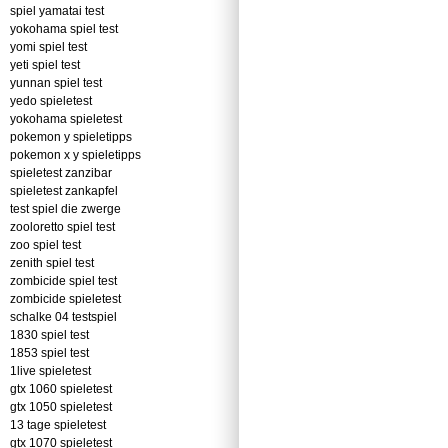
spiel yamatai test
yokohama spiel test
yomi spiel test
yeti spiel test
yunnan spiel test
yedo spieletest
yokohama spieletest
pokemon y spieletipps
pokemon x y spieletipps
spieletest zanzibar
spieletest zankapfel
test spiel die zwerge
zooloretto spiel test
zoo spiel test
zenith spiel test
zombicide spiel test
zombicide spieletest
schalke 04 testspiel
1830 spiel test
1853 spiel test
1live spieletest
gtx 1060 spieletest
gtx 1050 spieletest
13 tage spieletest
gtx 1070 spieletest