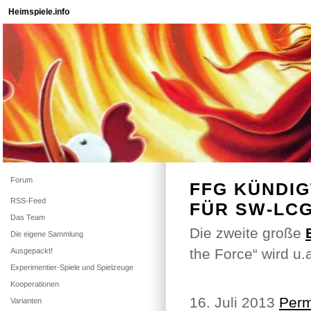
Heimspiele.info
Forum
FFG KÜNDI
RSS-Feed
FÜR SW-LCG
Das Team
Die zweite große
Die eigene Sammlung
the Force“ wird u.
Ausgepackt!
Experimentier-Spiele und Spielzeuge
Kooperationen
16. Juli 2013
Perm
Varianten