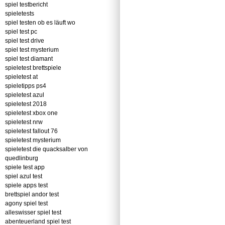
spiel testbericht
spieletests
spiel testen ob es läuft wo
spiel test pc
spiel test drive
spiel test mysterium
spiel test diamant
spieletest brettspiele
spieletest at
spieletipps ps4
spieletest azul
spieletest 2018
spieletest xbox one
spieletest nrw
spieletest fallout 76
spieletest mysterium
spieletest die quacksalber von
quedlinburg
spiele test app
spiel azul test
spiele apps test
brettspiel andor test
agony spiel test
alleswisser spiel test
abenteuerland spiel test