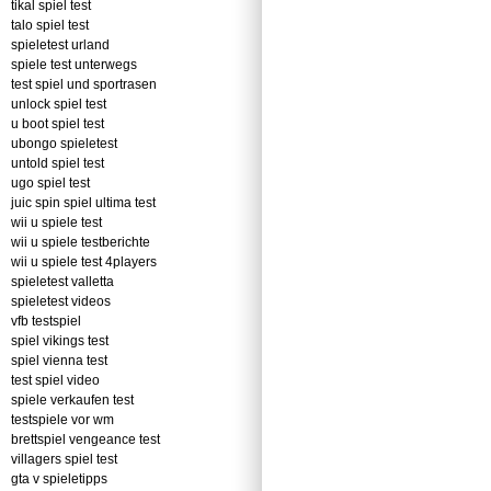
tikal spiel test
talo spiel test
spieletest urland
spiele test unterwegs
test spiel und sportrasen
unlock spiel test
u boot spiel test
ubongo spieletest
untold spiel test
ugo spiel test
juic spin spiel ultima test
wii u spiele test
wii u spiele testberichte
wii u spiele test 4players
spieletest valletta
spieletest videos
vfb testspiel
spiel vikings test
spiel vienna test
test spiel video
spiele verkaufen test
testspiele vor wm
brettspiel vengeance test
villagers spiel test
gta v spieletipps