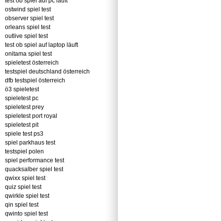
test ob spiel auf pc läuft
ostwind spiel test
observer spiel test
orleans spiel test
outlive spiel test
test ob spiel auf laptop läuft
onitama spiel test
spieletest österreich
testspiel deutschland österreich
dfb testspiel österreich
ö3 spieletest
spieletest pc
spieletest prey
spieletest port royal
spieletest pit
spiele test ps3
spiel parkhaus test
testspiel polen
spiel performance test
quacksalber spiel test
qwixx spiel test
quiz spiel test
qwirkle spiel test
qin spiel test
qwinto spiel test