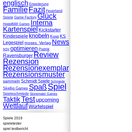
englisch
Erweiterung
Familie
Fazit
Feuerland
Glück
Spiele
Game Factory
Interna
HeidelBÄR Games
Kartenspiel
Kickstarter
knobeln
Kindespiele
KS
Koop
News
Legespiel
moses. Verlag
optimieren
Piatnik
NSV
Review
Ravensburger
Rezension
Rezensionexemplar
Rezensionsmuster
Schmidt Spiele
sammeln
Schmiede
Spiel
Spaß
Skellig Games
Spieleschmiede
Stonemaier Games
Test
Taktik
upcoming
Wettlauf
Würfelspiel
Spiele 2019
spieletester
spiel testbericht