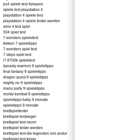
ps4 spiele test 4players
spiele test playstation 4
playstation 4 spiele test
playstation 4 spiele tester werden
sims 4 test spiel
504 spiel test
7 wonders spieletest
tekken 7 spieletipps
7 wonders spiel test
7 steps spiel test
i7 8700k spieletest
dynasty warriors 9 spieletipps
final fantasy 9 spieletipps
dragon quest 9 spieletipps
mighty no 9 spieletipps
mario party 9 spieletipps
mortal kombat 9 spieletipps
spieletipps baby 9 monate
spieletipps 9 monate
brettspieltester
brettspiel testsieger
brettspiel test neom
brettspiel tester werden
brettspiel test die legenden von andor
brettspiel test klong