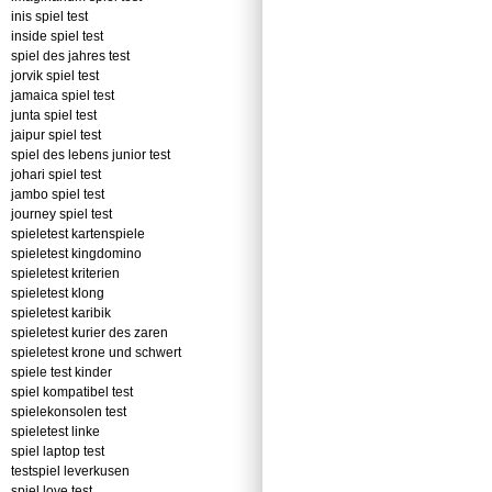
inis spiel test
inside spiel test
spiel des jahres test
jorvik spiel test
jamaica spiel test
junta spiel test
jaipur spiel test
spiel des lebens junior test
johari spiel test
jambo spiel test
journey spiel test
spieletest kartenspiele
spieletest kingdomino
spieletest kriterien
spieletest klong
spieletest karibik
spieletest kurier des zaren
spieletest krone und schwert
spiele test kinder
spiel kompatibel test
spielekonsolen test
spieletest linke
spiel laptop test
testspiel leverkusen
spiel love test