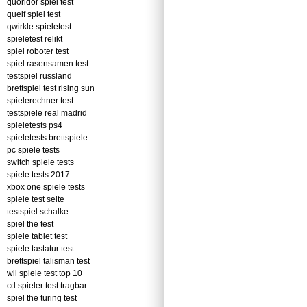
quoridor spiel test
quelf spiel test
qwirkle spieletest
spieletest relikt
spiel roboter test
spiel rasensamen test
testspiel russland
brettspiel test rising sun
spielerechner test
testspiele real madrid
spieletests ps4
spieletests brettspiele
pc spiele tests
switch spiele tests
spiele tests 2017
xbox one spiele tests
spiele test seite
testspiel schalke
spiel the test
spiele tablet test
spiele tastatur test
brettspiel talisman test
wii spiele test top 10
cd spieler test tragbar
spiel the turing test