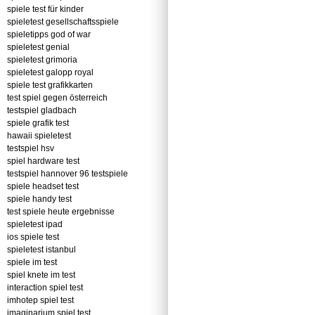
spiele test für kinder
spieletest gesellschaftsspiele
spieletipps god of war
spieletest genial
spieletest grimoria
spieletest galopp royal
spiele test grafikkarten
test spiel gegen österreich
testspiel gladbach
spiele grafik test
hawaii spieletest
testspiel hsv
spiel hardware test
testspiel hannover 96 testspiele
spiele headset test
spiele handy test
test spiele heute ergebnisse
spieletest ipad
ios spiele test
spieletest istanbul
spiele im test
spiel knete im test
interaction spiel test
imhotep spiel test
imaginarium spiel test