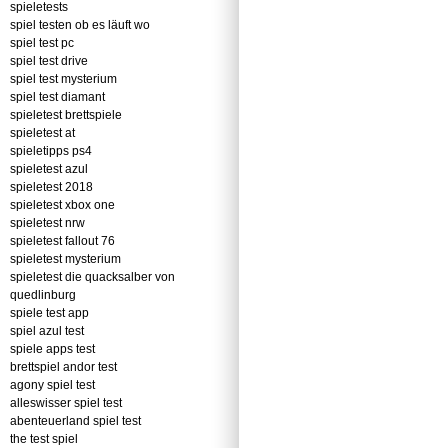
spieletests
spiel testen ob es läuft wo
spiel test pc
spiel test drive
spiel test mysterium
spiel test diamant
spieletest brettspiele
spieletest at
spieletipps ps4
spieletest azul
spieletest 2018
spieletest xbox one
spieletest nrw
spieletest fallout 76
spieletest mysterium
spieletest die quacksalber von
quedlinburg
spiele test app
spiel azul test
spiele apps test
brettspiel andor test
agony spiel test
alleswisser spiel test
abenteuerland spiel test
the test spiel