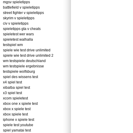
mgsv spieletipps
battlefield v spieletipps
street fighter v spieletipps
skyrim v spieletipps
civ v spieletipps
spieletipps gta v cheats
spieletest wer wars
spieletest walhalla
testspiel wm
spiele wie test drive unlimited
spiele wie test drive unlimited 2
wm testspiele deutschland
wm testspiele ergebnisse
testspiele wolfsburg
spiel des wissens test
x4 spiel test
xibalba spiel test
x3 spiel test
xcom spieletest
xbox one x spiele test
xbox x spiele test
xbox spiele test
iphone x spiele test
spiele test youtube
spiel yamatai test