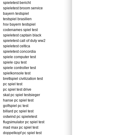
spieletest bericht
spieletest broom service
bayern testspiel
testspiel brasilien
hsv bayern testspiel
codenames spiel test
spieletest captain black
spieletest call of duty ww2
spieletest celtica
spieletest concordia
spiele computer test
spiele cpu test
spiele controller test
spielkonsole test
brettspiel civilization test
pc spiel test
pc spiel test drive
skat pc spiel testsieger
hanse pc spiel test
golfspiel pc test
billard pc spiel test
ostwind pc spieletest
flugsimulator pc spiel test
mad max pc spiel test
doppelkopf pc spiel test