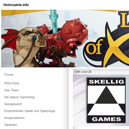
Heimspiele.info
19th Juni 26
Forum
RSS-Feed
Das Team
Die eigene Sammlung
Ausgepackt!
Experimentier-Spiele und Spielzeuge
Kooperationen
Varianten