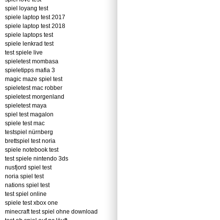
spiel loyang test
spiele laptop test 2017
spiele laptop test 2018
spiele laptops test
spiele lenkrad test
test spiele live
spieletest mombasa
spieletipps mafia 3
magic maze spiel test
spieletest mac robber
spieletest morgenland
spieletest maya
spiel test magalon
spiele test mac
testspiel nürnberg
brettspiel test noria
spiele notebook test
test spiele nintendo 3ds
nusfjord spiel test
noria spiel test
nations spiel test
test spiel online
spiele test xbox one
minecraft test spiel ohne download