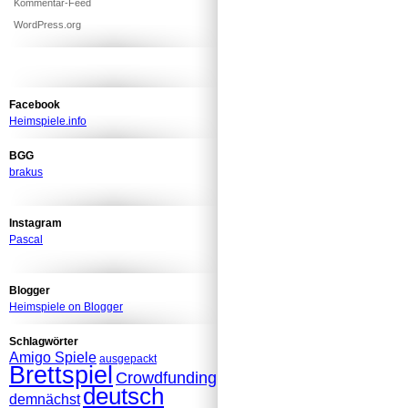
Kommentar-Feed
WordPress.org
Facebook
Heimspiele.info
BGG
brakus
Instagram
Pascal
Blogger
Heimspiele on Blogger
Schlagwörter
Amigo Spiele
ausgepackt
Brettspiel
Crowdfunding
deutsch
demnächst