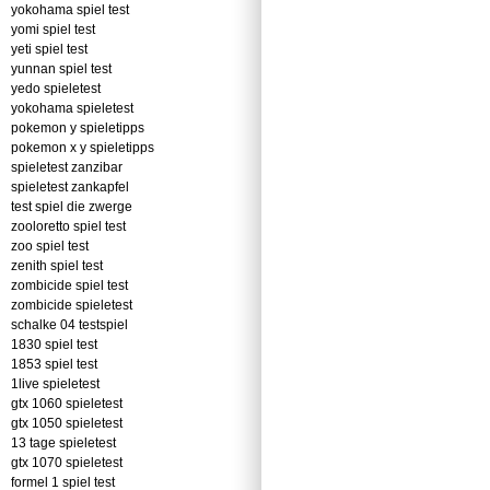
yokohama spiel test
yomi spiel test
yeti spiel test
yunnan spiel test
yedo spieletest
yokohama spieletest
pokemon y spieletipps
pokemon x y spieletipps
spieletest zanzibar
spieletest zankapfel
test spiel die zwerge
zooloretto spiel test
zoo spiel test
zenith spiel test
zombicide spiel test
zombicide spieletest
schalke 04 testspiel
1830 spiel test
1853 spiel test
1live spieletest
gtx 1060 spieletest
gtx 1050 spieletest
13 tage spieletest
gtx 1070 spieletest
formel 1 spiel test