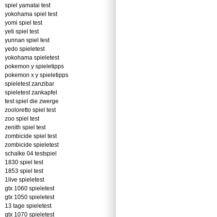
spiel yamatai test
yokohama spiel test
yomi spiel test
yeti spiel test
yunnan spiel test
yedo spieletest
yokohama spieletest
pokemon y spieletipps
pokemon x y spieletipps
spieletest zanzibar
spieletest zankapfel
test spiel die zwerge
zooloretto spiel test
zoo spiel test
zenith spiel test
zombicide spiel test
zombicide spieletest
schalke 04 testspiel
1830 spiel test
1853 spiel test
1live spieletest
gtx 1060 spieletest
gtx 1050 spieletest
13 tage spieletest
gtx 1070 spieletest