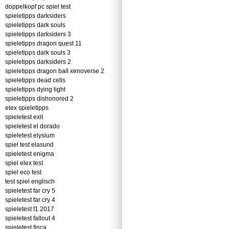
doppelkopf pc spiel test
spieletipps darksiders
spieletipps dark souls
spieletipps darksiders 3
spieletipps dragon quest 11
spieletipps dark souls 3
spieletipps darksiders 2
spieletipps dragon ball xenoverse 2
spieletipps dead cells
spieletipps dying light
spieletipps dishonored 2
elex spieletipps
spieletest exit
spieletest el dorado
spieletest elysium
spiel test elasund
spieletest enigma
spiel elex test
spiel eco test
test spiel englisch
spieletest far cry 5
spieletest far cry 4
spieletest f1 2017
spieletest fallout 4
spieletest finca