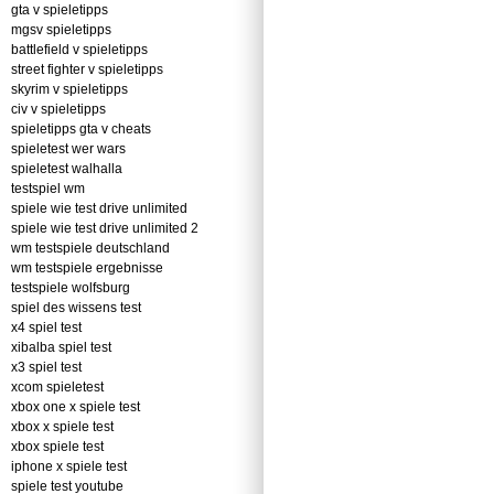
gta v spieletipps
mgsv spieletipps
battlefield v spieletipps
street fighter v spieletipps
skyrim v spieletipps
civ v spieletipps
spieletipps gta v cheats
spieletest wer wars
spieletest walhalla
testspiel wm
spiele wie test drive unlimited
spiele wie test drive unlimited 2
wm testspiele deutschland
wm testspiele ergebnisse
testspiele wolfsburg
spiel des wissens test
x4 spiel test
xibalba spiel test
x3 spiel test
xcom spieletest
xbox one x spiele test
xbox x spiele test
xbox spiele test
iphone x spiele test
spiele test youtube