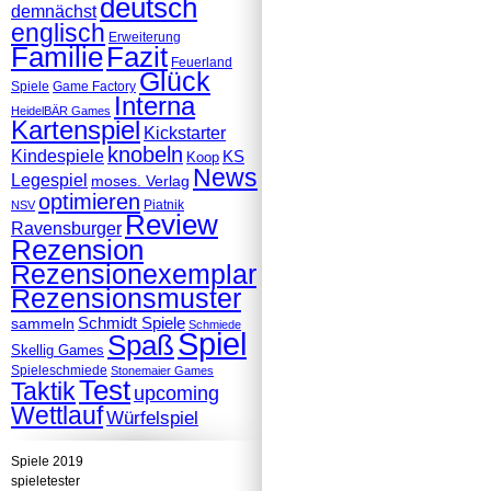
deutsch
demnächst
englisch
Erweiterung
Familie
Fazit
Feuerland
Glück
Spiele
Game Factory
Interna
HeidelBÄR Games
Kartenspiel
Kickstarter
knobeln
Kindespiele
KS
Koop
News
Legespiel
moses. Verlag
optimieren
Piatnik
NSV
Review
Ravensburger
Rezension
Rezensionexemplar
Rezensionsmuster
Schmidt Spiele
sammeln
Schmiede
Spiel
Spaß
Skellig Games
Spieleschmiede
Stonemaier Games
Test
Taktik
upcoming
Wettlauf
Würfelspiel
Spiele 2019
spieletester