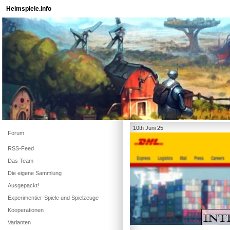
Heimspiele.info
10th Juni 25
Forum
RSS-Feed
Das Team
Die eigene Sammlung
Ausgepackt!
Experimentier-Spiele und Spielzeuge
Kooperationen
Varianten