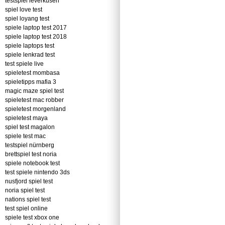
testspiel leverkusen
spiel love test
spiel loyang test
spiele laptop test 2017
spiele laptop test 2018
spiele laptops test
spiele lenkrad test
test spiele live
spieletest mombasa
spieletipps mafia 3
magic maze spiel test
spieletest mac robber
spieletest morgenland
spieletest maya
spiel test magalon
spiele test mac
testspiel nürnberg
brettspiel test noria
spiele notebook test
test spiele nintendo 3ds
nusfjord spiel test
noria spiel test
nations spiel test
test spiel online
spiele test xbox one