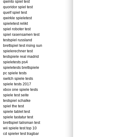
qwinto spiel test
quoridor spiel test
quelf spiel test
qwirkle spieletest
spieletest relikt
spiel roboter test
spiel rasensamen test
testspiel russland
brettspiel test rising sun
spielerechner test
testspiele real madrid
spieletests ps4
spieletests brettspiele
pc spiele tests
switch spiele tests
spiele tests 2017
xbox one spiele tests
spiele test seite
testspiel schalke
spiel the test
spiele tablet test
spiele tastatur test
brettspiel talisman test
wii spiele test top 10
cd spieler test tragbar