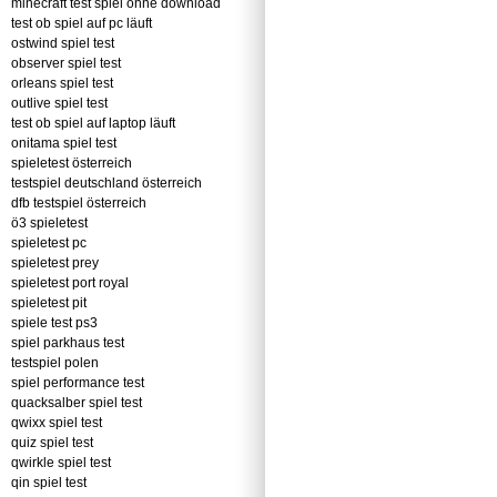
minecraft test spiel ohne download
test ob spiel auf pc läuft
ostwind spiel test
observer spiel test
orleans spiel test
outlive spiel test
test ob spiel auf laptop läuft
onitama spiel test
spieletest österreich
testspiel deutschland österreich
dfb testspiel österreich
ö3 spieletest
spieletest pc
spieletest prey
spieletest port royal
spieletest pit
spiele test ps3
spiel parkhaus test
testspiel polen
spiel performance test
quacksalber spiel test
qwixx spiel test
quiz spiel test
qwirkle spiel test
qin spiel test