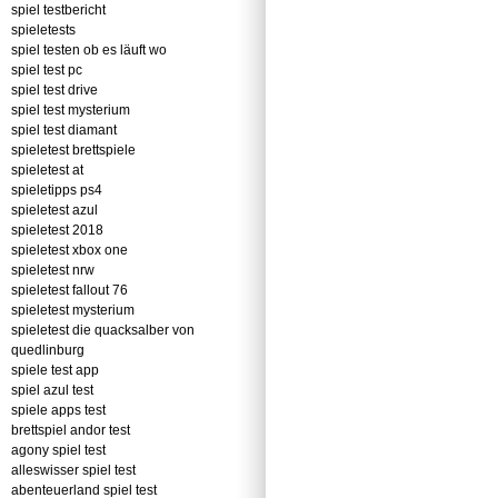
spiel testbericht
spieletests
spiel testen ob es läuft wo
spiel test pc
spiel test drive
spiel test mysterium
spiel test diamant
spieletest brettspiele
spieletest at
spieletipps ps4
spieletest azul
spieletest 2018
spieletest xbox one
spieletest nrw
spieletest fallout 76
spieletest mysterium
spieletest die quacksalber von
quedlinburg
spiele test app
spiel azul test
spiele apps test
brettspiel andor test
agony spiel test
alleswisser spiel test
abenteuerland spiel test