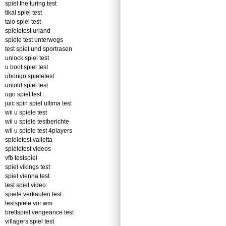
spiel the turing test
tikal spiel test
talo spiel test
spieletest urland
spiele test unterwegs
test spiel und sportrasen
unlock spiel test
u boot spiel test
ubongo spieletest
untold spiel test
ugo spiel test
juic spin spiel ultima test
wii u spiele test
wii u spiele testberichte
wii u spiele test 4players
spieletest valletta
spieletest videos
vfb testspiel
spiel vikings test
spiel vienna test
test spiel video
spiele verkaufen test
testspiele vor wm
brettspiel vengeance test
villagers spiel test