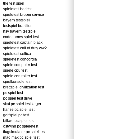
the test spiel
spieletest bericht
spieletest broom service
bayern testspiel
testspiel brasilien
hsv bayern testspiel
codenames spiel test
spieletest captain black
spieletest call of duty ww2
spieletest celtica
spieletest concordia
spiele computer test
spiele cpu test
spiele controller test
spielkonsole test
brettspiel civilization test
pc spiel test
pc spiel test drive
skat pc spiel testsieger
hanse pc spiel test
golfspiel pc test
billard pc spiel test
ostwind pc spieletest
flugsimulator pc spiel test
mad max pc spiel test