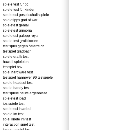
spiele test für pc
spiele test für kinder
spieletest gesellschaftsspiele
spieletipps god of war
spieletest genial
spieletest grimoria
spieletest galopp royal
spiele test grafikkarten
test spiel gegen österreich
testspiel gladbach
spiele grafik test
hawaii spieletest
testspiel hsv
spiel hardware test
testspiel hannover 96 testspiele
spiele headset test
spiele handy test
test spiele heute ergebnisse
spieletest ipad
ios spiele test
spieletest istanbul
spiele im test
spiel knete im test
interaction spiel test
imhotep spiel test