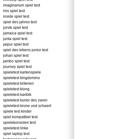
imaginarium spiel test
inis spiel test
inside spiel test
spiel des jahres test
jorvik spiel test
jamaica spiel test
junta spiel test
jaipur spiel test
spiel des lebens junior test
johari spiel test
jambo spiel test
journey spiel test
spieletest kartenspiele
spieletest kingdomino
spieletest kriterien
spieletest klong
spieletest karibik
spieletest kurier des zaren
spieletest krone und schwert
spiele test kinder
spiel kompatibel test
spielekonsolen test
spieletest linke
spiel laptop test