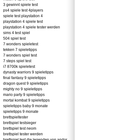
3 gewinnt spiele test
ps4 spiele test 4players
spiele test playstation 4
playstation 4 spiele test
playstation 4 spiele tester werden
sims 4 test spiel
504 spiel test
7 wonders spieletest
tekken 7 spieletipps
7 wonders spiel test
7 steps spiel test
i7 8700k spieletest
dynasty warriors 9 spieletipps
final fantasy 9 spieletipps
dragon quest 9 spieletipps
mighty no 9 spieletipps
mario party 9 spieletipps
mortal kombat 9 spieletipps
spieletipps baby 9 monate
spieletipps 9 monate
brettspieltester
brettspiel testsieger
brettspiel test neom
brettspiel tester werden
brettspiel test die legenden von andor