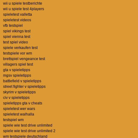
wii u spiele testberichte
wii u spiele test 4players
spieletest valletta
spieletest videos
vfb testspiel
spiel vikings test
spiel vienna test
test spiel video
spiele verkaufen test
testspiele vor wm
brettspiel vengeance test
villagers spiel test
gta v spieletipps
mgsv spieletipps
battlefield v spieletipps
street fighter v spieletipps
skyrim v spieletipps
civ v spieletipps
spieletipps gta v cheats
spieletest wer wars
spieletest walhalla
testspiel wm
spiele wie test drive unlimited
spiele wie test drive unlimited 2
wm testspiele deutschland