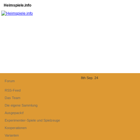
Heimspiele.info
8th Sep. 24
Forum
RSS-Feed
Das Team
Die eigene Sammlung
Ausgepackt!
Experimentier-Spiele und Spielzeuge
Kooperationen
Varianten