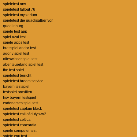
spieletest nrw
spieletest fallout 76
spieletest mysterium
spieletest die quacksalber von
quedlinburg
spiele test app
spiel azul test
spiele apps test
brettspiel andor test
agony spiel test
alleswisser spiel test
abenteuerland spiel test
the test spiel
spieletest bericht
spieletest broom service
bayern testspiel
testspiel brasilien
hsv bayern testspiel
codenames spiel test
spieletest captain black
spieletest call of duty ww2
spieletest celtica
spieletest concordia
spiele computer test
spiele cpu test