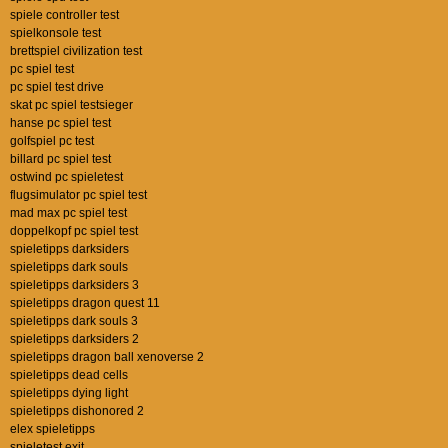
spiele controller test
spielkonsole test
brettspiel civilization test
pc spiel test
pc spiel test drive
skat pc spiel testsieger
hanse pc spiel test
golfspiel pc test
billard pc spiel test
ostwind pc spieletest
flugsimulator pc spiel test
mad max pc spiel test
doppelkopf pc spiel test
spieletipps darksiders
spieletipps dark souls
spieletipps darksiders 3
spieletipps dragon quest 11
spieletipps dark souls 3
spieletipps darksiders 2
spieletipps dragon ball xenoverse 2
spieletipps dead cells
spieletipps dying light
spieletipps dishonored 2
elex spieletipps
spieletest exit