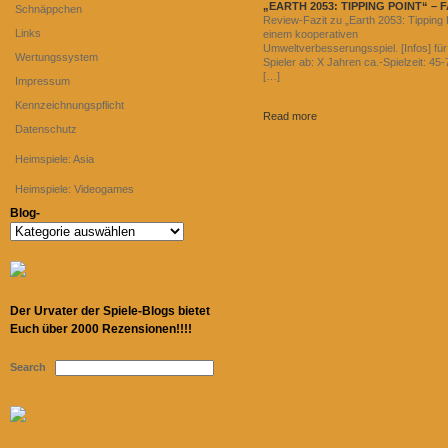
„EARTH 2053: TIPPING POINT“ – F
Schnäppchen
Review-Fazit zu „Earth 2053: Tipping P
Links
einem kooperativen
Umweltverbesserungsspiel. [Infos] für
Wertungssystem
Spieler ab: X Jahren ca.-Spielzeit: 45
[…]
Impressum
Kennzeichnungspflicht
Read more
Datenschutz
Heimspiele: Asia
Heimspiele: Videogames
Blog-
Blog-
Der Urvater der Spiele-Blogs bietet
Euch über 2000 Rezensionen!!!!
Search