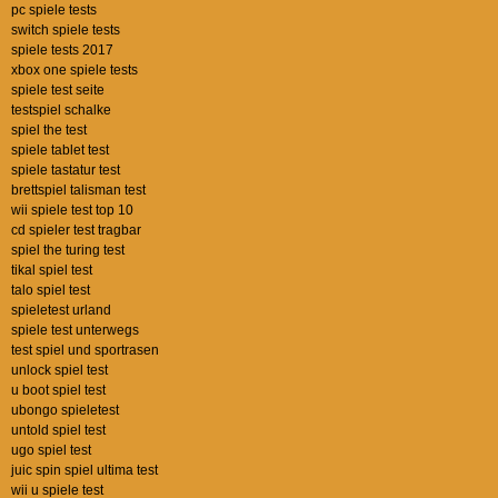
pc spiele tests
switch spiele tests
spiele tests 2017
xbox one spiele tests
spiele test seite
testspiel schalke
spiel the test
spiele tablet test
spiele tastatur test
brettspiel talisman test
wii spiele test top 10
cd spieler test tragbar
spiel the turing test
tikal spiel test
talo spiel test
spieletest urland
spiele test unterwegs
test spiel und sportrasen
unlock spiel test
u boot spiel test
ubongo spieletest
untold spiel test
ugo spiel test
juic spin spiel ultima test
wii u spiele test