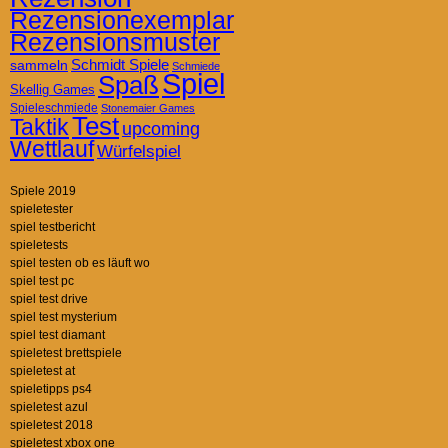
Rezensionexemplar
Rezensionsmuster
Schmidt Spiele
sammeln
Schmiede
Spiel
Spaß
Skellig Games
Spieleschmiede
Stonemaier Games
Test
Taktik
upcoming
Wettlauf
Würfelspiel
Spiele 2019
spieletester
spiel testbericht
spieletests
spiel testen ob es läuft wo
spiel test pc
spiel test drive
spiel test mysterium
spiel test diamant
spieletest brettspiele
spieletest at
spieletipps ps4
spieletest azul
spieletest 2018
spieletest xbox one