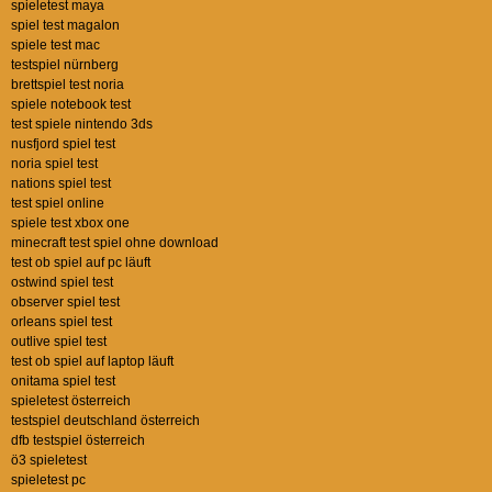
spieletest maya
spiel test magalon
spiele test mac
testspiel nürnberg
brettspiel test noria
spiele notebook test
test spiele nintendo 3ds
nusfjord spiel test
noria spiel test
nations spiel test
test spiel online
spiele test xbox one
minecraft test spiel ohne download
test ob spiel auf pc läuft
ostwind spiel test
observer spiel test
orleans spiel test
outlive spiel test
test ob spiel auf laptop läuft
onitama spiel test
spieletest österreich
testspiel deutschland österreich
dfb testspiel österreich
ö3 spieletest
spieletest pc