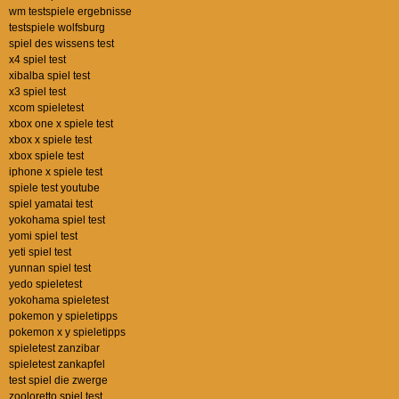
wm testspiele ergebnisse
testspiele wolfsburg
spiel des wissens test
x4 spiel test
xibalba spiel test
x3 spiel test
xcom spieletest
xbox one x spiele test
xbox x spiele test
xbox spiele test
iphone x spiele test
spiele test youtube
spiel yamatai test
yokohama spiel test
yomi spiel test
yeti spiel test
yunnan spiel test
yedo spieletest
yokohama spieletest
pokemon y spieletipps
pokemon x y spieletipps
spieletest zanzibar
spieletest zankapfel
test spiel die zwerge
zooloretto spiel test