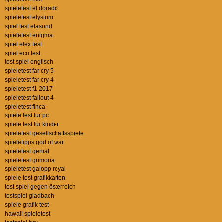
spieletest el dorado
spieletest elysium
spiel test elasund
spieletest enigma
spiel elex test
spiel eco test
test spiel englisch
spieletest far cry 5
spieletest far cry 4
spieletest f1 2017
spieletest fallout 4
spieletest finca
spiele test für pc
spiele test für kinder
spieletest gesellschaftsspiele
spieletipps god of war
spieletest genial
spieletest grimoria
spieletest galopp royal
spiele test grafikkarten
test spiel gegen österreich
testspiel gladbach
spiele grafik test
hawaii spieletest