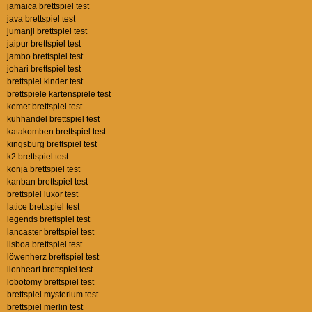
jamaica brettspiel test
java brettspiel test
jumanji brettspiel test
jaipur brettspiel test
jambo brettspiel test
johari brettspiel test
brettspiel kinder test
brettspiele kartenspiele test
kemet brettspiel test
kuhhandel brettspiel test
katakomben brettspiel test
kingsburg brettspiel test
k2 brettspiel test
konja brettspiel test
kanban brettspiel test
brettspiel luxor test
latice brettspiel test
legends brettspiel test
lancaster brettspiel test
lisboa brettspiel test
löwenherz brettspiel test
lionheart brettspiel test
lobotomy brettspiel test
brettspiel mysterium test
brettspiel merlin test