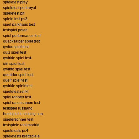
spieletest prey
spieletest port royal
spieletest pit
spiele test ps3
spiel parkhaus test
testspiel polen
spiel performance test
quacksalber spiel test
qwixx spiel test
quiz spiel test
qwirkle spiel test
qin spiel test
qwinto spiel test
quoridor spiel test
quelf spiel test
qwirkle spieletest
spieletest relikt
spiel roboter test
spiel rasensamen test
testspiel russland
brettspiel test rising sun
spielerechner test
testspiele real madrid
spieletests ps4
spieletests brettspiele