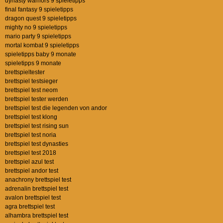
dynasty warriors 9 spieletipps
final fantasy 9 spieletipps
dragon quest 9 spieletipps
mighty no 9 spieletipps
mario party 9 spieletipps
mortal kombat 9 spieletipps
spieletipps baby 9 monate
spieletipps 9 monate
brettspieltester
brettspiel testsieger
brettspiel test neom
brettspiel tester werden
brettspiel test die legenden von andor
brettspiel test klong
brettspiel test rising sun
brettspiel test noria
brettspiel test dynasties
brettspiel test 2018
brettspiel azul test
brettspiel andor test
anachrony brettspiel test
adrenalin brettspiel test
avalon brettspiel test
agra brettspiel test
alhambra brettspiel test