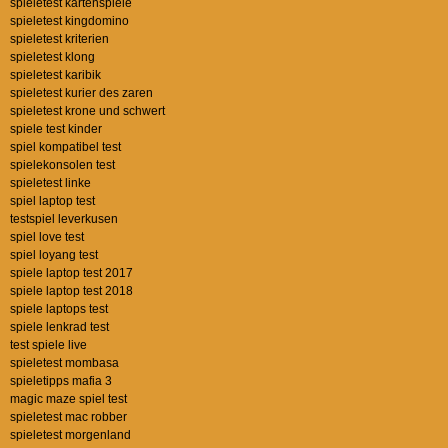
spieletest kartenspiele
spieletest kingdomino
spieletest kriterien
spieletest klong
spieletest karibik
spieletest kurier des zaren
spieletest krone und schwert
spiele test kinder
spiel kompatibel test
spielekonsolen test
spieletest linke
spiel laptop test
testspiel leverkusen
spiel love test
spiel loyang test
spiele laptop test 2017
spiele laptop test 2018
spiele laptops test
spiele lenkrad test
test spiele live
spieletest mombasa
spieletipps mafia 3
magic maze spiel test
spieletest mac robber
spieletest morgenland