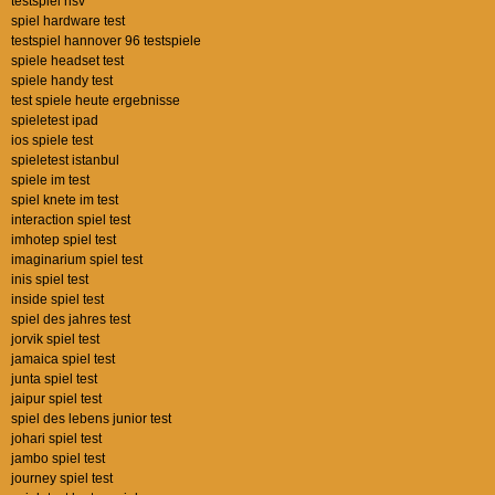
testspiel hsv
spiel hardware test
testspiel hannover 96 testspiele
spiele headset test
spiele handy test
test spiele heute ergebnisse
spieletest ipad
ios spiele test
spieletest istanbul
spiele im test
spiel knete im test
interaction spiel test
imhotep spiel test
imaginarium spiel test
inis spiel test
inside spiel test
spiel des jahres test
jorvik spiel test
jamaica spiel test
junta spiel test
jaipur spiel test
spiel des lebens junior test
johari spiel test
jambo spiel test
journey spiel test