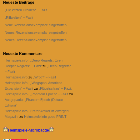
Neueste Beiträge
„Die letzten Droiden“ – Fazit
„Riffwelten“ – Fazit
Neue Rezensionsexemplare eingetroffen!
Neues Rezensionsexemplar eingetroffen!
Neues Rezensionsexemplar eingetroffen!
Neueste Kommentare
Heimspiele.info | „Deep Regrets: Even
Deeper Regrets“ – Fazit
zu
„Deep Regrets“
– Fazit
Heimspiele.info
zu
„Wroth“ – Fazit
Heimspiele.info | „Wingspan: Americas
Expansion“ – Fazit
zu
„Flügelschlag“ – Fazit
Heimspiele.info | „Phantom Epoch“ – Fazit
zu
Ausgepackt: „Phantom Epoch (Deluxe
Edition)“
Heimspiele.info | Erster Artikel im Zwergerl-
Magazin!
zu
Heimspiele.info goes PRINT
Heimspiele-Microbadge