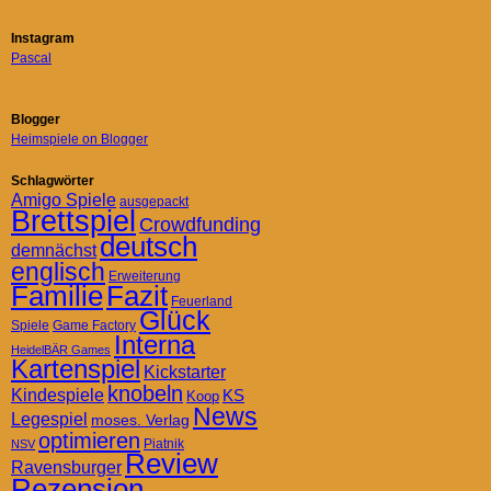
Instagram
Pascal
Blogger
Heimspiele on Blogger
Schlagwörter
Amigo Spiele
ausgepackt
Brettspiel
Crowdfunding
deutsch
demnächst
englisch
Erweiterung
Familie
Fazit
Feuerland
Glück
Spiele
Game Factory
Interna
HeidelBÄR Games
Kartenspiel
Kickstarter
knobeln
Kindespiele
KS
Koop
News
Legespiel
moses. Verlag
optimieren
Piatnik
NSV
Review
Ravensburger
Rezension