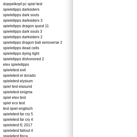
doppelkopf pc spiel test
spieletipps darksiders
spieletipps dark souls
spieletipps darksiders 3
spieletipps dragon quest 11
spieletipps dark souls 3
spieletipps darksiders 2
spieletipps dragon ball xenoverse 2
spieletipps dead cells
spieletipps dying light
spieletipps dishonored 2
elex spieletipps
spieletest exit
spieletest el dorado
spieletest elysium
spiel test elasund
spieletest enigma
spiel elex test
spiel eco test
test spiel englisch
spieletest far cry 5
spieletest far cry 4
spieletest f1 2017
spieletest fallout 4
spieletest finca