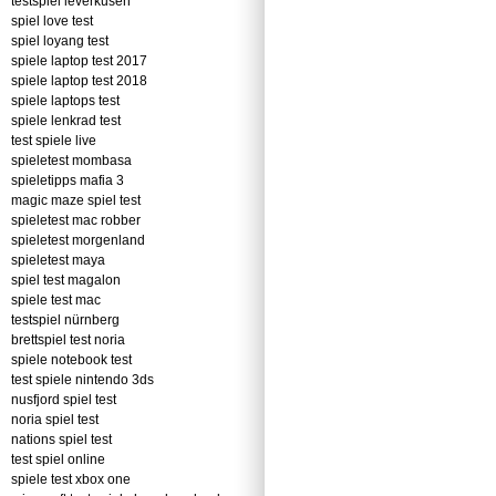
testspiel leverkusen
spiel love test
spiel loyang test
spiele laptop test 2017
spiele laptop test 2018
spiele laptops test
spiele lenkrad test
test spiele live
spieletest mombasa
spieletipps mafia 3
magic maze spiel test
spieletest mac robber
spieletest morgenland
spieletest maya
spiel test magalon
spiele test mac
testspiel nürnberg
brettspiel test noria
spiele notebook test
test spiele nintendo 3ds
nusfjord spiel test
noria spiel test
nations spiel test
test spiel online
spiele test xbox one