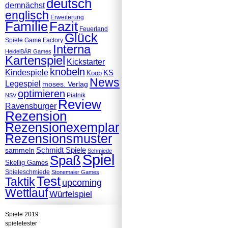
deutsch
demnächst
englisch
Erweiterung
Familie
Fazit
Feuerland
Glück
Spiele
Game Factory
Interna
HeidelBÄR Games
Kartenspiel
Kickstarter
knobeln
Kindespiele
KS
Koop
News
Legespiel
moses. Verlag
optimieren
Piatnik
NSV
Review
Ravensburger
Rezension
Rezensionexemplar
Rezensionsmuster
Schmidt Spiele
sammeln
Schmiede
Spiel
Spaß
Skellig Games
Spieleschmiede
Stonemaier Games
Test
Taktik
upcoming
Wettlauf
Würfelspiel
Spiele 2019
spieletester