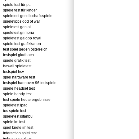
spiele test für pc
spiele test für kinder
spieletest gesellschaftsspiele
spieletipps god of war
spieletest genial
spieletest grimoria
spieletest galopp royal
spiele test grafikkarten
test spiel gegen österreich
testspiel gladbach
spiele grafik test
hawaii spieletest
testspiel hsv
spiel hardware test
testspiel hannover 96 testspiele
spiele headset test
spiele handy test
test spiele heute ergebnisse
spieletest ipad
ios spiele test
spieletest istanbul
spiele im test
spiel knete im test
interaction spiel test
imhotep spiel test