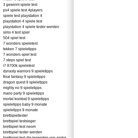
3 gewinnt spiele test
ps4 spiele test 4players
spiele test playstation 4
playstation 4 spiele test
playstation 4 spiele tester werden
sims 4 test spiel
504 spiel test
7 wonders spieletest
tekken 7 spieletipps
7 wonders spiel test
7 steps spiel test
i7 8700k spieletest
dynasty warriors 9 spieletipps
final fantasy 9 spieletipps
dragon quest 9 spieletipps
mighty no 9 spieletipps
mario party 9 spieletipps
mortal kombat 9 spieletipps
spieletipps baby 9 monate
spieletipps 9 monate
brettspieltester
brettspiel testsieger
brettspiel test neom
brettspiel tester werden
brettspiel test die legenden von andor