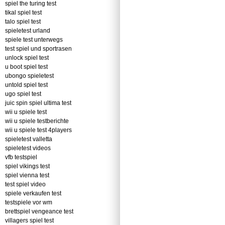
spiel the turing test
tikal spiel test
talo spiel test
spieletest urland
spiele test unterwegs
test spiel und sportrasen
unlock spiel test
u boot spiel test
ubongo spieletest
untold spiel test
ugo spiel test
juic spin spiel ultima test
wii u spiele test
wii u spiele testberichte
wii u spiele test 4players
spieletest valletta
spieletest videos
vfb testspiel
spiel vikings test
spiel vienna test
test spiel video
spiele verkaufen test
testspiele vor wm
brettspiel vengeance test
villagers spiel test