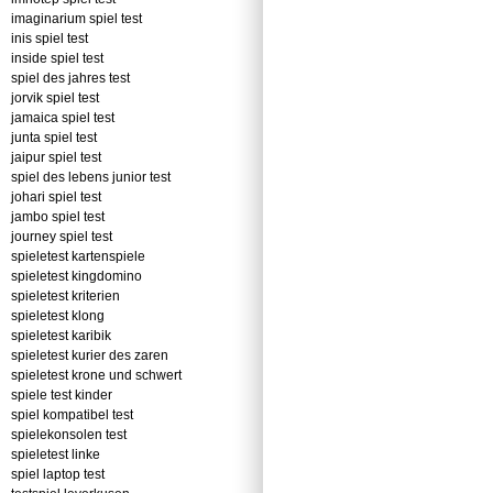
imaginarium spiel test
inis spiel test
inside spiel test
spiel des jahres test
jorvik spiel test
jamaica spiel test
junta spiel test
jaipur spiel test
spiel des lebens junior test
johari spiel test
jambo spiel test
journey spiel test
spieletest kartenspiele
spieletest kingdomino
spieletest kriterien
spieletest klong
spieletest karibik
spieletest kurier des zaren
spieletest krone und schwert
spiele test kinder
spiel kompatibel test
spielekonsolen test
spieletest linke
spiel laptop test