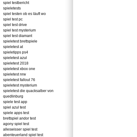
spiel testbericht
spieletests
spiel testen ob es läuft wo
spiel test pc
spiel test drive
spiel test mysterium
spiel test diamant
spieletest brettspiele
spieletest at
spieletipps ps4
spieletest azul
spieletest 2018
spieletest xbox one
spieletest nrw
spieletest fallout 76
spieletest mysterium
spieletest die quacksalber von
quedlinburg
spiele test app
spiel azul test
spiele apps test
brettspiel andor test
agony spiel test
alleswisser spiel test
abenteuerland spiel test