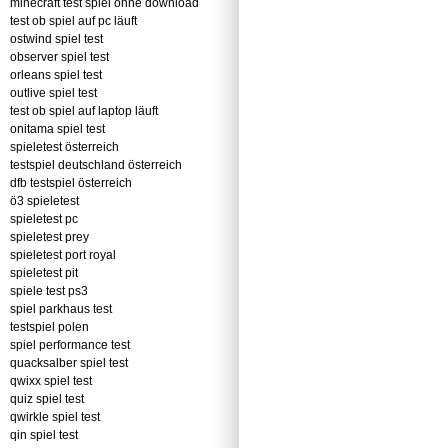
minecraft test spiel ohne download
test ob spiel auf pc läuft
ostwind spiel test
observer spiel test
orleans spiel test
outlive spiel test
test ob spiel auf laptop läuft
onitama spiel test
spieletest österreich
testspiel deutschland österreich
dfb testspiel österreich
ö3 spieletest
spieletest pc
spieletest prey
spieletest port royal
spieletest pit
spiele test ps3
spiel parkhaus test
testspiel polen
spiel performance test
quacksalber spiel test
qwixx spiel test
quiz spiel test
qwirkle spiel test
qin spiel test