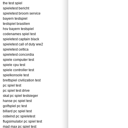
the test spiel
spieletest bericht
spieletest broom service
bayern testspiel
testspiel brasilien
hsv bayern testspiel
codenames spiel test
spieletest captain black
spieletest call of duty ww2
spieletest celtica
spieletest concordia
spiele computer test
spiele cpu test
spiele controller test
spielkonsole test
brettspiel civilization test
pc spiel test
pc spiel test drive
skat pc spiel testsieger
hanse pc spiel test
golfspiel pc test
billard pc spiel test
ostwind pc spieletest
flugsimulator pc spiel test
mad max pc spiel test