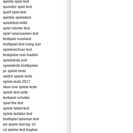
qwinto spiel test
quoridor spiel test
quelf spiel test
qwirkle spieletest
spieletest relikt
spiel roboter test
spiel rasensamen test
testspiel russland
brettspiel test rising sun
spielerechner test
testspiele real madrid
spieletests ps4
spieletests brettspiele
pc spiele tests
switch spiele tests
spiele tests 2017
xbox one spiele tests
spiele test seite
testspiel schalke
spiel the test
spiele tablet test
spiele tastatur test
brettspiel talisman test
wii spiele test top 10
cd spieler test tragbar