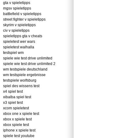
gta v spieletipps
mgsv spieletipps
battlefield v spieletipps
street fighter v spieletipps
skyrim v spieletipps
civ v spieletipps
spieletipps gta v cheats
spieletest wer wars
spieletest walhalla
testspiel wm
spiele wie test drive unlimited
spiele wie test drive unlimited 2
wm testspiele deutschland
wm testspiele ergebnisse
testspiele wolfsburg
spiel des wissens test
x4 spiel test
xibalba spiel test
x3 spiel test
xcom spieletest
xbox one x spiele test
xbox x spiele test
xbox spiele test
iphone x spiele test
spiele test youtube