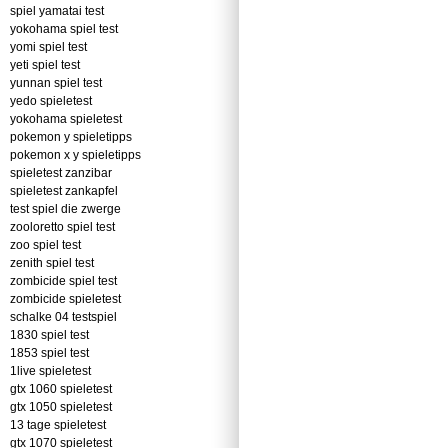
spiel yamatai test
yokohama spiel test
yomi spiel test
yeti spiel test
yunnan spiel test
yedo spieletest
yokohama spieletest
pokemon y spieletipps
pokemon x y spieletipps
spieletest zanzibar
spieletest zankapfel
test spiel die zwerge
zooloretto spiel test
zoo spiel test
zenith spiel test
zombicide spiel test
zombicide spieletest
schalke 04 testspiel
1830 spiel test
1853 spiel test
1live spieletest
gtx 1060 spieletest
gtx 1050 spieletest
13 tage spieletest
gtx 1070 spieletest