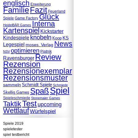
englisch
Erweiterung
Familie
Fazit
Feuerland
Glück
Spiele
Game Factory
Interna
HeidelBÄR Games
Kartenspiel
Kickstarter
knobeln
Kindespiele
KS
Koop
News
Legespiel
moses. Verlag
optimieren
Piatnik
NSV
Review
Ravensburger
Rezension
Rezensionexemplar
Rezensionsmuster
Schmidt Spiele
sammeln
Schmiede
Spiel
Spaß
Skellig Games
Spieleschmiede
Stonemaier Games
Test
Taktik
upcoming
Wettlauf
Würfelspiel
Spiele 2019
spieletester
spiel testbericht