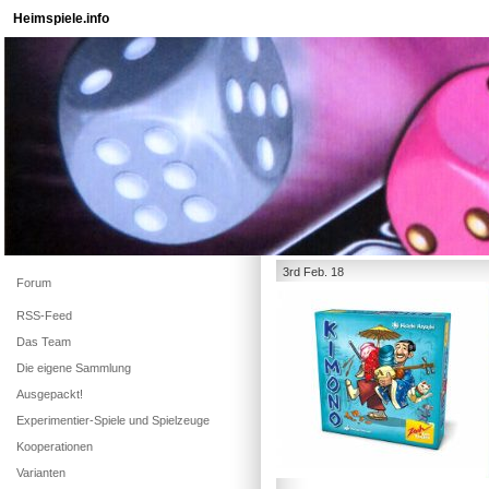
Heimspiele.info
3rd Feb. 18
Forum
RSS-Feed
Das Team
Die eigene Sammlung
Ausgepackt!
Experimentier-Spiele und Spielzeuge
Kooperationen
Varianten