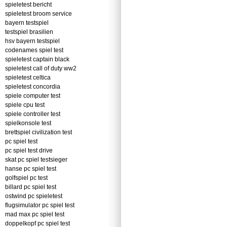
spieletest bericht
spieletest broom service
bayern testspiel
testspiel brasilien
hsv bayern testspiel
codenames spiel test
spieletest captain black
spieletest call of duty ww2
spieletest celtica
spieletest concordia
spiele computer test
spiele cpu test
spiele controller test
spielkonsole test
brettspiel civilization test
pc spiel test
pc spiel test drive
skat pc spiel testsieger
hanse pc spiel test
golfspiel pc test
billard pc spiel test
ostwind pc spieletest
flugsimulator pc spiel test
mad max pc spiel test
doppelkopf pc spiel test