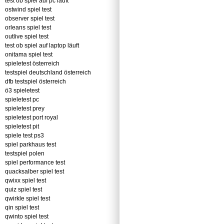
test ob spiel auf pc läuft
ostwind spiel test
observer spiel test
orleans spiel test
outlive spiel test
test ob spiel auf laptop läuft
onitama spiel test
spieletest österreich
testspiel deutschland österreich
dfb testspiel österreich
ö3 spieletest
spieletest pc
spieletest prey
spieletest port royal
spieletest pit
spiele test ps3
spiel parkhaus test
testspiel polen
spiel performance test
quacksalber spiel test
qwixx spiel test
quiz spiel test
qwirkle spiel test
qin spiel test
qwinto spiel test