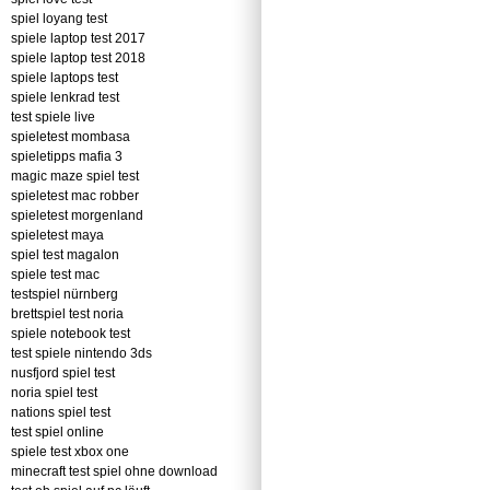
spiel loyang test
spiele laptop test 2017
spiele laptop test 2018
spiele laptops test
spiele lenkrad test
test spiele live
spieletest mombasa
spieletipps mafia 3
magic maze spiel test
spieletest mac robber
spieletest morgenland
spieletest maya
spiel test magalon
spiele test mac
testspiel nürnberg
brettspiel test noria
spiele notebook test
test spiele nintendo 3ds
nusfjord spiel test
noria spiel test
nations spiel test
test spiel online
spiele test xbox one
minecraft test spiel ohne download