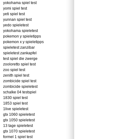
yokohama spiel test
yomi spiel test
yeti spiel test
yunnan spiel test
yedo spieletest
yokohama spieletest
pokemon y spieletipps
pokemon x y spieletipps
spieletest zanzibar
spieletest zankapfel
test spiel die zwerge
zooloretto spiel test
zoo spiel test
zenith spiel test
zombicide spiel test
zombicide spieletest
schalke 04 testspiel
1830 spiel test
1853 spiel test
1live spieletest
gtx 1060 spieletest
gtx 1050 spieletest
13 tage spieletest
gtx 1070 spieletest
formel 1 spiel test