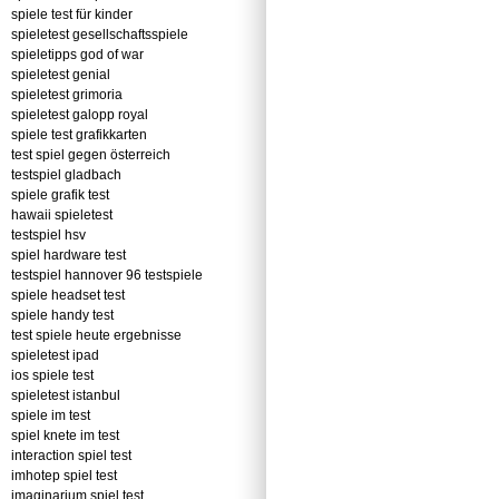
spiele test für kinder
spieletest gesellschaftsspiele
spieletipps god of war
spieletest genial
spieletest grimoria
spieletest galopp royal
spiele test grafikkarten
test spiel gegen österreich
testspiel gladbach
spiele grafik test
hawaii spieletest
testspiel hsv
spiel hardware test
testspiel hannover 96 testspiele
spiele headset test
spiele handy test
test spiele heute ergebnisse
spieletest ipad
ios spiele test
spieletest istanbul
spiele im test
spiel knete im test
interaction spiel test
imhotep spiel test
imaginarium spiel test