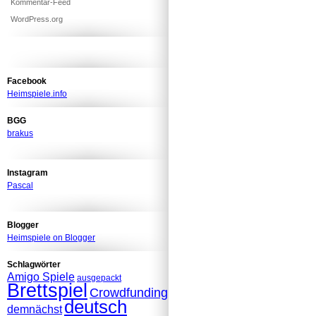
Kommentar-Feed
WordPress.org
Facebook
Heimspiele.info
BGG
brakus
Instagram
Pascal
Blogger
Heimspiele on Blogger
Schlagwörter
Amigo Spiele
ausgepackt
Brettspiel
Crowdfunding
deutsch
demnächst