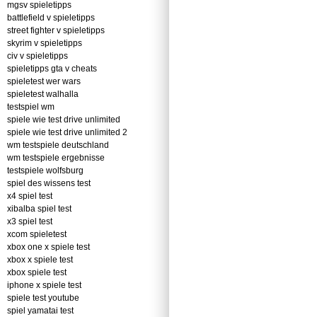
mgsv spieletipps
battlefield v spieletipps
street fighter v spieletipps
skyrim v spieletipps
civ v spieletipps
spieletipps gta v cheats
spieletest wer wars
spieletest walhalla
testspiel wm
spiele wie test drive unlimited
spiele wie test drive unlimited 2
wm testspiele deutschland
wm testspiele ergebnisse
testspiele wolfsburg
spiel des wissens test
x4 spiel test
xibalba spiel test
x3 spiel test
xcom spieletest
xbox one x spiele test
xbox x spiele test
xbox spiele test
iphone x spiele test
spiele test youtube
spiel yamatai test