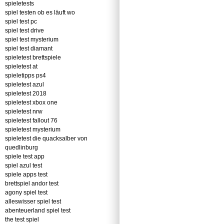
spieletests
spiel testen ob es läuft wo
spiel test pc
spiel test drive
spiel test mysterium
spiel test diamant
spieletest brettspiele
spieletest at
spieletipps ps4
spieletest azul
spieletest 2018
spieletest xbox one
spieletest nrw
spieletest fallout 76
spieletest mysterium
spieletest die quacksalber von
quedlinburg
spiele test app
spiel azul test
spiele apps test
brettspiel andor test
agony spiel test
alleswisser spiel test
abenteuerland spiel test
the test spiel