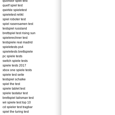
quoridor spiel test
quelf spiel test
qwirkle spieletest
spieletest relikt
spiel roboter test
spiel rasensamen test
testspiel russland
brettspiel test rising sun
spielerechner test
testspiele real madrid
spieletests ps4
spieletests brettspiele
pc spiele tests
switch spiele tests
spiele tests 2017
xbox one spiele tests
spiele test seite
testspiel schalke
spiel the test
spiele tablet test
spiele tastatur test
brettspiel talisman test
wii spiele test top 10
cd spieler test tragbar
spiel the turing test