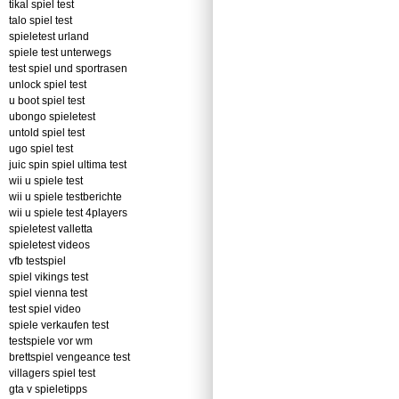
tikal spiel test
talo spiel test
spieletest urland
spiele test unterwegs
test spiel und sportrasen
unlock spiel test
u boot spiel test
ubongo spieletest
untold spiel test
ugo spiel test
juic spin spiel ultima test
wii u spiele test
wii u spiele testberichte
wii u spiele test 4players
spieletest valletta
spieletest videos
vfb testspiel
spiel vikings test
spiel vienna test
test spiel video
spiele verkaufen test
testspiele vor wm
brettspiel vengeance test
villagers spiel test
gta v spieletipps