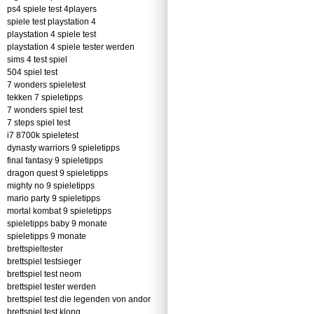
ps4 spiele test 4players
spiele test playstation 4
playstation 4 spiele test
playstation 4 spiele tester werden
sims 4 test spiel
504 spiel test
7 wonders spieletest
tekken 7 spieletipps
7 wonders spiel test
7 steps spiel test
i7 8700k spieletest
dynasty warriors 9 spieletipps
final fantasy 9 spieletipps
dragon quest 9 spieletipps
mighty no 9 spieletipps
mario party 9 spieletipps
mortal kombat 9 spieletipps
spieletipps baby 9 monate
spieletipps 9 monate
brettspieltester
brettspiel testsieger
brettspiel test neom
brettspiel tester werden
brettspiel test die legenden von andor
brettspiel test klong