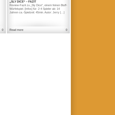
„SLY DICE“ – FAZIT
Review-Fazit zu „Sly Dice“, einem feinen Bluff-
:
Würfelspiel. [Infos] für: 2-4 Spieler ab: 14
Jahren ca.-Spielzeit: 45min. Autor: Jerry […]
0
Read more
0