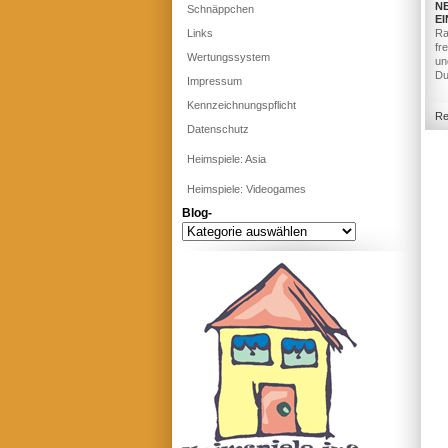
N
Schnäppchen
E
Links
Ra
fr
Wertungssystem
un
Du
Impressum
Kennzeichnungspflicht
Re
Datenschutz
Heimspiele: Asia
Heimspiele: Videogames
Blog-
Blog-