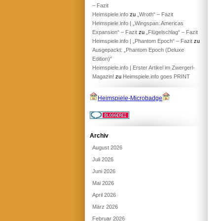
– Fazit
Heimspiele.info
zu
„Wroth“ – Fazit
Heimspiele.info | „Wingspan: Americas
Expansion“ – Fazit
zu
„Flügelschlag“ – Fazit
Heimspiele.info | „Phantom Epoch“ – Fazit
zu
Ausgepackt: „Phantom Epoch (Deluxe
Edition)“
Heimspiele.info | Erster Artikel im Zwergerl-
Magazin!
zu
Heimspiele.info goes PRINT
Heimspiele-Microbadge
Archiv
August 2026
Juli 2026
Juni 2026
Mai 2026
April 2026
März 2026
Februar 2026