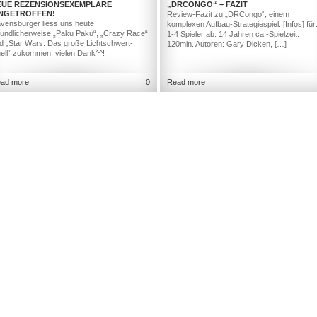
EUE REZENSIONSEXEMPLARE
„DRCONGO“ – FAZIT
INGETROFFEN!
Review-Fazit zu „DRCongo“, einem
vensburger liess uns heute
komplexen Aufbau-Strategiespiel. [Infos] für
eundlicherweise „Paku Paku“, „Crazy Race“
1-4 Spieler ab: 14 Jahren ca.-Spielzeit:
d „Star Wars: Das große Lichtschwert-
120min. Autoren: Gary Dicken, […]
ell“ zukommen, vielen Dank^^!
ad more
0
Read more