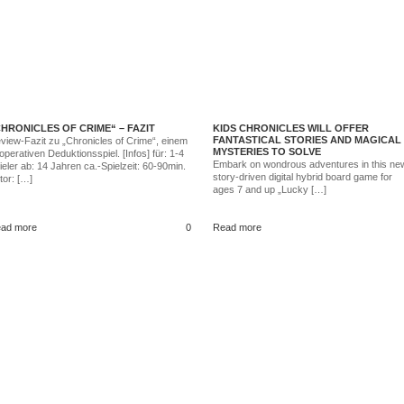
HRONICLES OF CRIME“ – FAZIT
KIDS CHRONICLES WILL OFFER
FANTASTICAL STORIES AND MAGICAL
view-Fazit zu „Chronicles of Crime“, einem
MYSTERIES TO SOLVE
operativen Deduktionsspiel. [Infos] für: 1-4
Embark on wondrous adventures in this ne
ieler ab: 14 Jahren ca.-Spielzeit: 60-90min.
story-driven digital hybrid board game for
tor: […]
ages 7 and up „Lucky […]
ad more
0
Read more