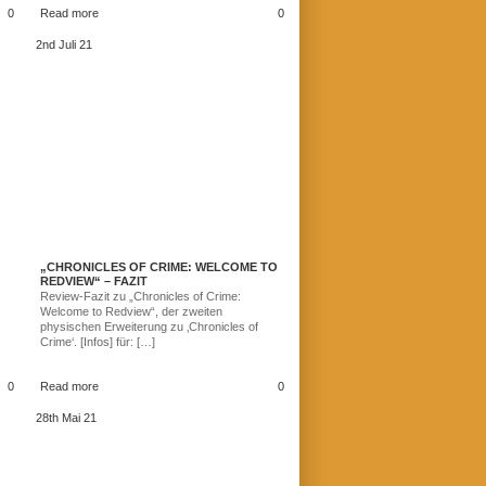
0
Read more
0
2nd Juli 21
„CHRONICLES OF CRIME: WELCOME TO
REDVIEW“ – FAZIT
Review-Fazit zu „Chronicles of Crime:
Welcome to Redview“, der zweiten
physischen Erweiterung zu ‚Chronicles of
Crime‘. [Infos] für: […]
0
Read more
0
28th Mai 21