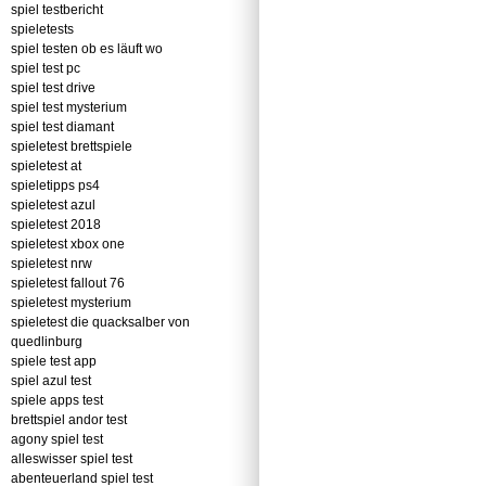
spiel testbericht
spieletests
spiel testen ob es läuft wo
spiel test pc
spiel test drive
spiel test mysterium
spiel test diamant
spieletest brettspiele
spieletest at
spieletipps ps4
spieletest azul
spieletest 2018
spieletest xbox one
spieletest nrw
spieletest fallout 76
spieletest mysterium
spieletest die quacksalber von
quedlinburg
spiele test app
spiel azul test
spiele apps test
brettspiel andor test
agony spiel test
alleswisser spiel test
abenteuerland spiel test