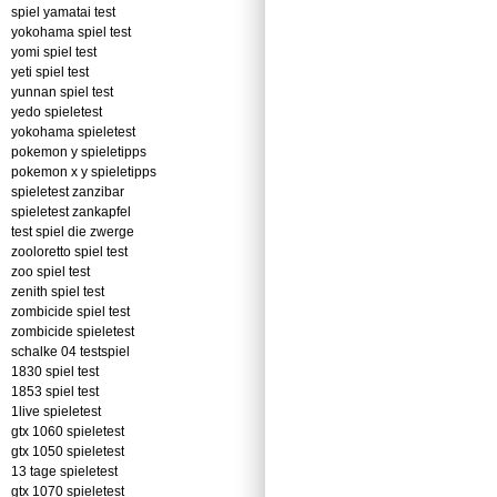
spiel yamatai test
yokohama spiel test
yomi spiel test
yeti spiel test
yunnan spiel test
yedo spieletest
yokohama spieletest
pokemon y spieletipps
pokemon x y spieletipps
spieletest zanzibar
spieletest zankapfel
test spiel die zwerge
zooloretto spiel test
zoo spiel test
zenith spiel test
zombicide spiel test
zombicide spieletest
schalke 04 testspiel
1830 spiel test
1853 spiel test
1live spieletest
gtx 1060 spieletest
gtx 1050 spieletest
13 tage spieletest
gtx 1070 spieletest