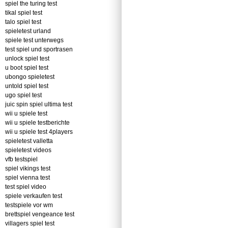
spiel the turing test
tikal spiel test
talo spiel test
spieletest urland
spiele test unterwegs
test spiel und sportrasen
unlock spiel test
u boot spiel test
ubongo spieletest
untold spiel test
ugo spiel test
juic spin spiel ultima test
wii u spiele test
wii u spiele testberichte
wii u spiele test 4players
spieletest valletta
spieletest videos
vfb testspiel
spiel vikings test
spiel vienna test
test spiel video
spiele verkaufen test
testspiele vor wm
brettspiel vengeance test
villagers spiel test