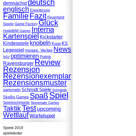
deutsch
demnächst
englisch
Erweiterung
Familie
Fazit
Feuerland
Glück
Spiele
Game Factory
Interna
HeidelBÄR Games
Kartenspiel
Kickstarter
knobeln
Kindespiele
KS
Koop
News
Legespiel
moses. Verlag
optimieren
Piatnik
NSV
Review
Ravensburger
Rezension
Rezensionexemplar
Rezensionsmuster
Schmidt Spiele
sammeln
Schmiede
Spiel
Spaß
Skellig Games
Spieleschmiede
Stonemaier Games
Test
Taktik
upcoming
Wettlauf
Würfelspiel
Spiele 2019
spieletester