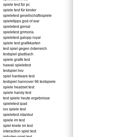
spiele test für pc
spiele test für kinder
spieletest gesellschaftsspiele
spieletipps god of war
spieletest genial
spieletest grimoria
spieletest galopp royal
spiele test grafikkarten
test spiel gegen österreich
testspiel gladbach
spiele grafik test
hawaii spieletest
testspiel hsv
spiel hardware test
testspiel hannover 96 testspiele
spiele headset test
spiele handy test
test spiele heute ergebnisse
spieletest ipad
ios spiele test
spieletest istanbul
spiele im test
spiel knete im test
interaction spiel test
imhotep spiel test