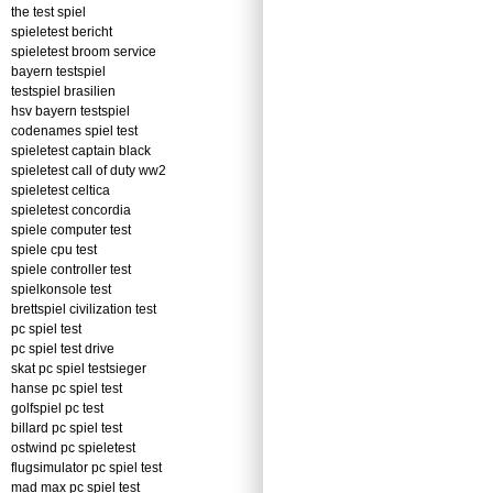
the test spiel
spieletest bericht
spieletest broom service
bayern testspiel
testspiel brasilien
hsv bayern testspiel
codenames spiel test
spieletest captain black
spieletest call of duty ww2
spieletest celtica
spieletest concordia
spiele computer test
spiele cpu test
spiele controller test
spielkonsole test
brettspiel civilization test
pc spiel test
pc spiel test drive
skat pc spiel testsieger
hanse pc spiel test
golfspiel pc test
billard pc spiel test
ostwind pc spieletest
flugsimulator pc spiel test
mad max pc spiel test