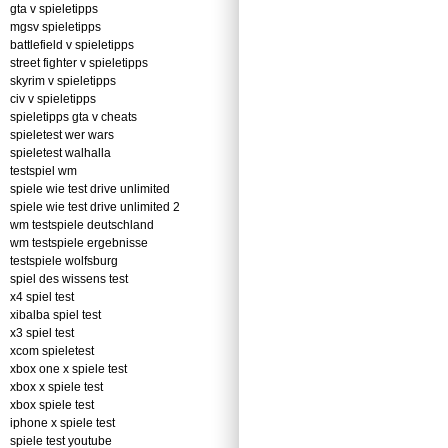
gta v spieletipps
mgsv spieletipps
battlefield v spieletipps
street fighter v spieletipps
skyrim v spieletipps
civ v spieletipps
spieletipps gta v cheats
spieletest wer wars
spieletest walhalla
testspiel wm
spiele wie test drive unlimited
spiele wie test drive unlimited 2
wm testspiele deutschland
wm testspiele ergebnisse
testspiele wolfsburg
spiel des wissens test
x4 spiel test
xibalba spiel test
x3 spiel test
xcom spieletest
xbox one x spiele test
xbox x spiele test
xbox spiele test
iphone x spiele test
spiele test youtube