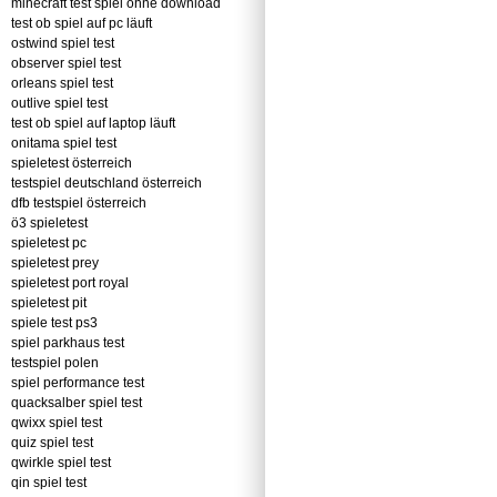
minecraft test spiel ohne download
test ob spiel auf pc läuft
ostwind spiel test
observer spiel test
orleans spiel test
outlive spiel test
test ob spiel auf laptop läuft
onitama spiel test
spieletest österreich
testspiel deutschland österreich
dfb testspiel österreich
ö3 spieletest
spieletest pc
spieletest prey
spieletest port royal
spieletest pit
spiele test ps3
spiel parkhaus test
testspiel polen
spiel performance test
quacksalber spiel test
qwixx spiel test
quiz spiel test
qwirkle spiel test
qin spiel test