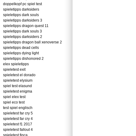
doppelkopf pc spiel test
spieletipps darksiders
spieletipps dark souls
spieletipps darksiders 3
spieletipps dragon quest 11
spieletipps dark souls 3
spieletipps darksiders 2
spieletipps dragon ball xenoverse 2
spieletipps dead cells
spieletipps dying light
spieletipps dishonored 2
elex spieletipps
spieletest exit
spieletest el dorado
spieletest elysium
spiel test elasund
spieletest enigma
spiel elex test
spiel eco test
test spiel englisch
spieletest far cry 5
spieletest far cry 4
spieletest f1 2017
spieletest fallout 4
spieletest finca