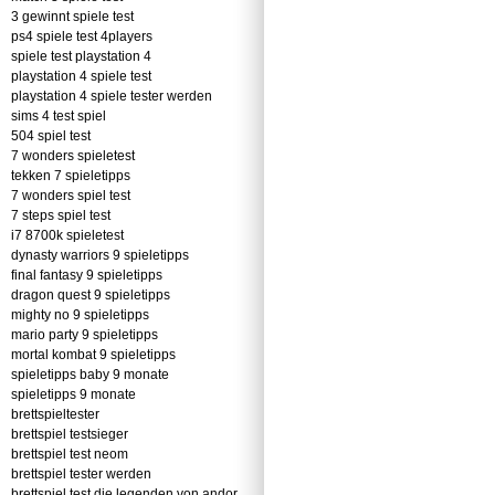
3 gewinnt spiele test
ps4 spiele test 4players
spiele test playstation 4
playstation 4 spiele test
playstation 4 spiele tester werden
sims 4 test spiel
504 spiel test
7 wonders spieletest
tekken 7 spieletipps
7 wonders spiel test
7 steps spiel test
i7 8700k spieletest
dynasty warriors 9 spieletipps
final fantasy 9 spieletipps
dragon quest 9 spieletipps
mighty no 9 spieletipps
mario party 9 spieletipps
mortal kombat 9 spieletipps
spieletipps baby 9 monate
spieletipps 9 monate
brettspieltester
brettspiel testsieger
brettspiel test neom
brettspiel tester werden
brettspiel test die legenden von andor