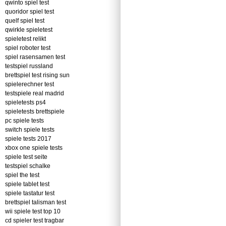
qwinto spiel test
quoridor spiel test
quelf spiel test
qwirkle spieletest
spieletest relikt
spiel roboter test
spiel rasensamen test
testspiel russland
brettspiel test rising sun
spielerechner test
testspiele real madrid
spieletests ps4
spieletests brettspiele
pc spiele tests
switch spiele tests
spiele tests 2017
xbox one spiele tests
spiele test seite
testspiel schalke
spiel the test
spiele tablet test
spiele tastatur test
brettspiel talisman test
wii spiele test top 10
cd spieler test tragbar