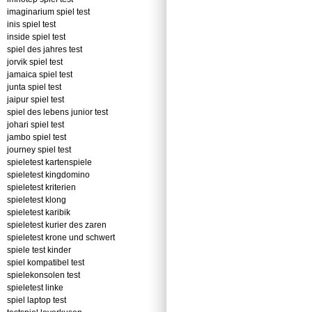
imaginarium spiel test
inis spiel test
inside spiel test
spiel des jahres test
jorvik spiel test
jamaica spiel test
junta spiel test
jaipur spiel test
spiel des lebens junior test
johari spiel test
jambo spiel test
journey spiel test
spieletest kartenspiele
spieletest kingdomino
spieletest kriterien
spieletest klong
spieletest karibik
spieletest kurier des zaren
spieletest krone und schwert
spiele test kinder
spiel kompatibel test
spielekonsolen test
spieletest linke
spiel laptop test