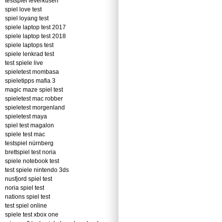
testspiel leverkusen
spiel love test
spiel loyang test
spiele laptop test 2017
spiele laptop test 2018
spiele laptops test
spiele lenkrad test
test spiele live
spieletest mombasa
spieletipps mafia 3
magic maze spiel test
spieletest mac robber
spieletest morgenland
spieletest maya
spiel test magalon
spiele test mac
testspiel nürnberg
brettspiel test noria
spiele notebook test
test spiele nintendo 3ds
nusfjord spiel test
noria spiel test
nations spiel test
test spiel online
spiele test xbox one