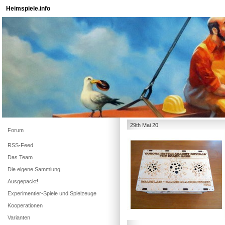
Heimspiele.info
29th Mai 20
Forum
RSS-Feed
Das Team
Die eigene Sammlung
Ausgepackt!
Experimentier-Spiele und Spielzeuge
Kooperationen
Varianten