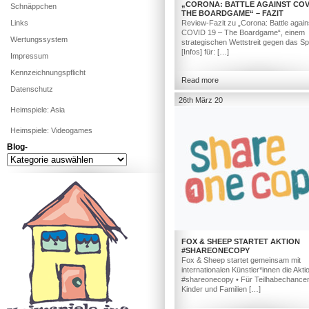
„CORONA: BATTLE AGAINST COVI
Schnäppchen
THE BOARDGAME“ – FAZIT
Links
Review-Fazit zu „Corona: Battle again
COVID 19 – The Boardgame“, einem
Wertungssystem
strategischen Wettstreit gegen das Spi
[Infos] für: […]
Impressum
Kennzeichnungspflicht
Read more
Datenschutz
26th März 20
Heimspiele: Asia
Heimspiele: Videogames
Blog-
Blog-
FOX & SHEEP STARTET AKTION
#SHAREONECOPY
Fox & Sheep startet gemeinsam mit
internationalen Künstler*innen die Akti
#shareonecopy • Für Teilhabechancen
Kinder und Familien […]