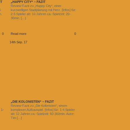
IT
„HAPPY CITY“ – FAZIT
Review-Fazit zu „Happy City“, einer
5
kurzweiligen Stadtplanung mit Herz. [Infos] für:
n.
2-5 Spieler ab: 10 Jahren ca.-Spielzeit: 20-
30min. […]
0
Read more
0
14th Sep. 17
„DIE KOLONISTEN“ – FAZIT
Review-Fazit zu „Die Kolonisten“, einem
 1-
komplexen Aufbauspiel. [Infos] für: 1-4 Spieler
ab: 12 Jahren ca.-Spielzeit: 60-360min. Autor:
Tim […]