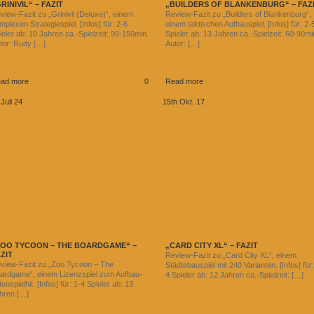
RINIVIL“ – FAZIT
„BUILDERS OF BLANKENBURG“ – FAZ
view-Fazit zu „Grinivil (Deluxe)“, einem
Review-Fazit zu „Builders of Blankenburg“,
mplexen Strategiespiel. [Infos] für: 2-6
einem taktischen Aufbauspiel. [Infos] für: 2-
ieler ab: 10 Jahren ca.-Spielzeit: 90-150min.
Spieler ab: 13 Jahren ca.-Spielzeit: 60-90mi
tor: Rudy […]
Autor: […]
ad more
0
Read more
 Juli 24
15th Okt. 17
ZOO TYCOON – THE BOARDGAME“ –
„CARD CITY XL“ – FAZIT
ZIT
Review-Fazit zu „Card City XL“, einem
view-Fazit zu „Zoo Tycoon – The
Städtebauspiel mit 240 Varianten. [Infos] für:
ardgame“, einem Lizenzspiel zum Aufbau-
4 Spieler ab: 12 Jahren ca.-Spielzeit: […]
deospielhit. [Infos] für: 1-4 Spieler ab: 13
hren […]