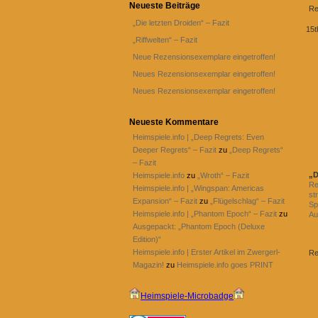
Neueste Beiträge
Re
„Die letzten Droiden“ – Fazit
15t
„Riffwelten“ – Fazit
Neue Rezensionsexemplare eingetroffen!
Neues Rezensionsexemplar eingetroffen!
Neues Rezensionsexemplar eingetroffen!
Neueste Kommentare
Heimspiele.info | „Deep Regrets: Even
Deeper Regrets“ – Fazit
zu
„Deep Regrets“
– Fazit
„D
Heimspiele.info
zu
„Wroth“ – Fazit
Re
Heimspiele.info | „Wingspan: Americas
st
Expansion“ – Fazit
zu
„Flügelschlag“ – Fazit
Sp
Heimspiele.info | „Phantom Epoch“ – Fazit
zu
Au
Ausgepackt: „Phantom Epoch (Deluxe
Edition)“
Heimspiele.info | Erster Artikel im Zwergerl-
Re
Magazin!
zu
Heimspiele.info goes PRINT
Heimspiele-Microbadge