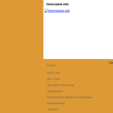
Heimspiele.info
30t
Forum
RSS-Feed
Das Team
Die eigene Sammlung
Ausgepackt!
Experimentier-Spiele und Spielzeuge
Kooperationen
Varianten