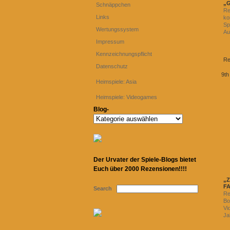
„G
Schnäppchen
Re
Links
ko
Sp
Wertungssystem
Au
Impressum
Kennzeichnungspflicht
Re
Datenschutz
9th
Heimspiele: Asia
Heimspiele: Videogames
Blog-
Blog-
Der Urvater der Spiele-Blogs bietet
Euch über 2000 Rezensionen!!!!
„
FA
Search
Re
Bo
Vi
Ja