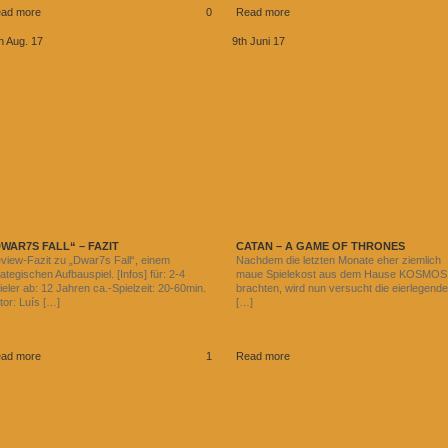
ad more
0
Read more
h Aug. 17
9th Juni 17
WAR7S FALL“ – FAZIT
CATAN – A GAME OF THRONES
view-Fazit zu „Dwar7s Fall“, einem
Nachdem die letzten Monate eher ziemlich
rategischen Aufbauspiel. [Infos] für: 2-4
maue Spielekost aus dem Hause KOSMOS
ieler ab: 12 Jahren ca.-Spielzeit: 20-60min.
brachten, wird nun versucht die eierlegend
tor: Luís […]
[…]
ad more
1
Read more