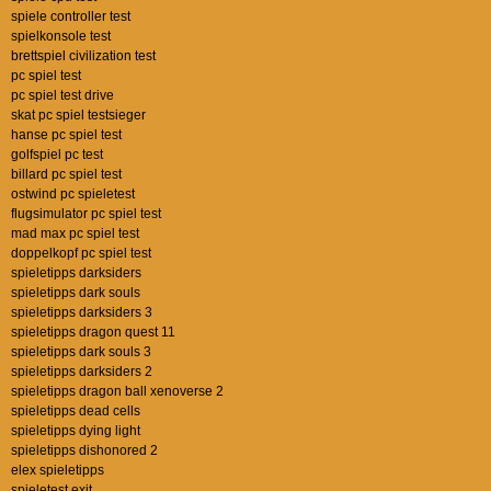
spiele controller test
spielkonsole test
brettspiel civilization test
pc spiel test
pc spiel test drive
skat pc spiel testsieger
hanse pc spiel test
golfspiel pc test
billard pc spiel test
ostwind pc spieletest
flugsimulator pc spiel test
mad max pc spiel test
doppelkopf pc spiel test
spieletipps darksiders
spieletipps dark souls
spieletipps darksiders 3
spieletipps dragon quest 11
spieletipps dark souls 3
spieletipps darksiders 2
spieletipps dragon ball xenoverse 2
spieletipps dead cells
spieletipps dying light
spieletipps dishonored 2
elex spieletipps
spieletest exit