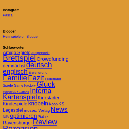
Instagram
Pascal
Blogger
Heimspiele on Blogger
Schlagwörter
Amigo Spiele
ausgepackt
Brettspiel
Crowdfunding
deutsch
demnächst
englisch
Erweiterung
Familie
Fazit
Feuerland
Glück
Spiele
Game Factory
Interna
HeidelBÄR Games
Kartenspiel
Kickstarter
knobeln
Kindespiele
KS
Koop
News
Legespiel
moses. Verlag
optimieren
Piatnik
NSV
Review
Ravensburger
Rezension