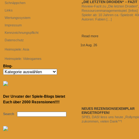
„DIE LETZTEN DROIDEN“ – FAZIT
Schnäppchen
Review-Fazit zu „Die letzten Droiden“
Links
Ressourcenmanagementspiel. [Infos] f
Spieler ab: 10 Jahren ca.-Spielzeit: 40
Wertungssystem
Autoren: Fabien […]
Impressum
Kennzeichnungspflicht
Read more
Datenschutz
1st Aug. 26
Heimspiele: Asia
Heimspiele: Videogames
Blog-
Blog-
Der Urvater der Spiele-Blogs bietet
Euch über 2000 Rezensionen!!!!
NEUES REZENSIONSEXEMPLAR
EINGETROFFEN!
Search
SPIEL DAS! liess uns heute „Rollympi
zukommen, vielen Dank^^!