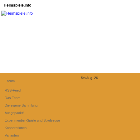
Heimspiele.info
5th Aug. 26
Forum
RSS-Feed
Das Team
Die eigene Sammlung
Ausgepackt!
Experimentier-Spiele und Spielzeuge
Kooperationen
Varianten