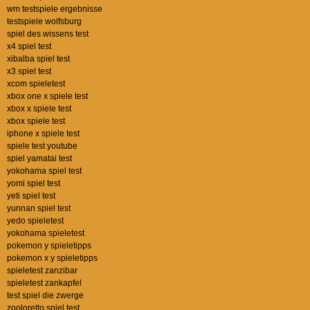
wm testspiele ergebnisse
testspiele wolfsburg
spiel des wissens test
x4 spiel test
xibalba spiel test
x3 spiel test
xcom spieletest
xbox one x spiele test
xbox x spiele test
xbox spiele test
iphone x spiele test
spiele test youtube
spiel yamatai test
yokohama spiel test
yomi spiel test
yeti spiel test
yunnan spiel test
yedo spieletest
yokohama spieletest
pokemon y spieletipps
pokemon x y spieletipps
spieletest zanzibar
spieletest zankapfel
test spiel die zwerge
zooloretto spiel test