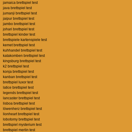
jamaica brettspiel test
java brettspiel test
jumanji brettspiel test
jaipur brettspiel test
jambo brettspiel test
johari brettspiel test
brettspiel kinder test
brettspiele kartenspiele test
kemet brettspiel test
kuhhandel brettspiel test
katakomben brettspiel test
kingsburg brettspiel test
k2 brettspiel test
konja brettspiel test
kanban brettspiel test
brettspiel luxor test
latice brettspiel test
legends brettspiel test
lancaster brettspiel test
lisboa brettspiel test
löwenherz brettspiel test
lionheart brettspiel test
lobotomy brettspiel test
brettspiel mysterium test
brettspiel merlin test