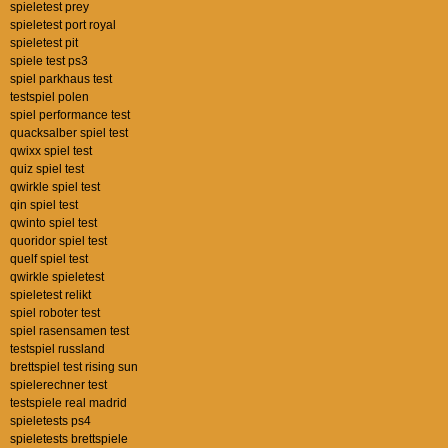
spieletest prey
spieletest port royal
spieletest pit
spiele test ps3
spiel parkhaus test
testspiel polen
spiel performance test
quacksalber spiel test
qwixx spiel test
quiz spiel test
qwirkle spiel test
qin spiel test
qwinto spiel test
quoridor spiel test
quelf spiel test
qwirkle spieletest
spieletest relikt
spiel roboter test
spiel rasensamen test
testspiel russland
brettspiel test rising sun
spielerechner test
testspiele real madrid
spieletests ps4
spieletests brettspiele