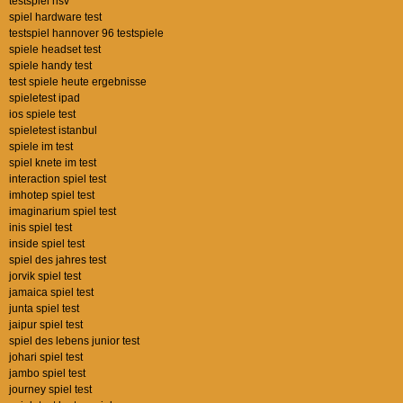
testspiel hsv
spiel hardware test
testspiel hannover 96 testspiele
spiele headset test
spiele handy test
test spiele heute ergebnisse
spieletest ipad
ios spiele test
spieletest istanbul
spiele im test
spiel knete im test
interaction spiel test
imhotep spiel test
imaginarium spiel test
inis spiel test
inside spiel test
spiel des jahres test
jorvik spiel test
jamaica spiel test
junta spiel test
jaipur spiel test
spiel des lebens junior test
johari spiel test
jambo spiel test
journey spiel test