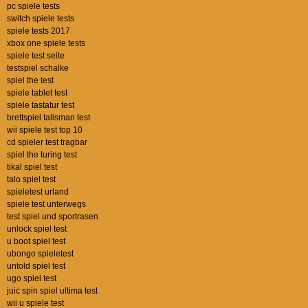
pc spiele tests
switch spiele tests
spiele tests 2017
xbox one spiele tests
spiele test seite
testspiel schalke
spiel the test
spiele tablet test
spiele tastatur test
brettspiel talisman test
wii spiele test top 10
cd spieler test tragbar
spiel the turing test
tikal spiel test
talo spiel test
spieletest urland
spiele test unterwegs
test spiel und sportrasen
unlock spiel test
u boot spiel test
ubongo spieletest
untold spiel test
ugo spiel test
juic spin spiel ultima test
wii u spiele test