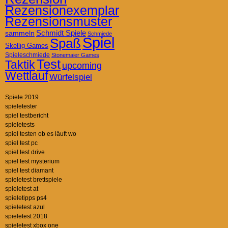
Rezensionexemplar
Rezensionsmuster
Schmidt Spiele
sammeln
Schmiede
Spiel
Spaß
Skellig Games
Spieleschmiede
Stonemaier Games
Test
Taktik
upcoming
Wettlauf
Würfelspiel
Spiele 2019
spieletester
spiel testbericht
spieletests
spiel testen ob es läuft wo
spiel test pc
spiel test drive
spiel test mysterium
spiel test diamant
spieletest brettspiele
spieletest at
spieletipps ps4
spieletest azul
spieletest 2018
spieletest xbox one