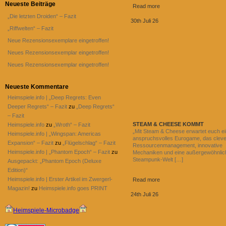
Neueste Beiträge
Read more
„Die letzten Droiden“ – Fazit
30th Juli 26
„Riffwelten“ – Fazit
Neue Rezensionsexemplare eingetroffen!
Neues Rezensionsexemplar eingetroffen!
Neues Rezensionsexemplar eingetroffen!
Neueste Kommentare
Heimspiele.info | „Deep Regrets: Even
Deeper Regrets“ – Fazit
zu
„Deep Regrets“
– Fazit
STEAM & CHEESE KOMMT
Heimspiele.info
zu
„Wroth“ – Fazit
„Mit Steam & Cheese erwartet euch ei
Heimspiele.info | „Wingspan: Americas
anspruchsvolles Eurogame, das clev
Expansion“ – Fazit
zu
„Flügelschlag“ – Fazit
Ressourcenmanagement, innovative
Heimspiele.info | „Phantom Epoch“ – Fazit
zu
Mechaniken und eine außergewöhnlic
Steampunk-Welt […]
Ausgepackt: „Phantom Epoch (Deluxe
Edition)“
Heimspiele.info | Erster Artikel im Zwergerl-
Read more
Magazin!
zu
Heimspiele.info goes PRINT
24th Juli 26
Heimspiele-Microbadge