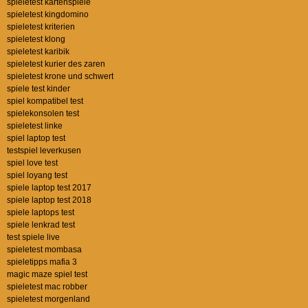
spieletest kartenspiele
spieletest kingdomino
spieletest kriterien
spieletest klong
spieletest karibik
spieletest kurier des zaren
spieletest krone und schwert
spiele test kinder
spiel kompatibel test
spielekonsolen test
spieletest linke
spiel laptop test
testspiel leverkusen
spiel love test
spiel loyang test
spiele laptop test 2017
spiele laptop test 2018
spiele laptops test
spiele lenkrad test
test spiele live
spieletest mombasa
spieletipps mafia 3
magic maze spiel test
spieletest mac robber
spieletest morgenland