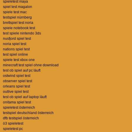
spieletest maya
spiel test magalon
spiele test mac
testspiel nürnberg
brettspiel test noria
spiele notebook test
test spiele nintendo 3ds
nusfjord spiel test
noria spiel test
nations spiel test
test spiel online
spiele test xbox one
minecraft test spiel ohne download
test ob spiel auf pc läuft
ostwind spiel test
observer spiel test
orleans spiel test
outlive spiel test
test ob spiel auf laptop läuft
onitama spiel test
spieletest österreich
testspiel deutschland österreich
dfb testspiel österreich
ö3 spieletest
spieletest pc