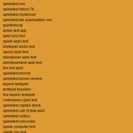
spieletest nrw
spieletest fallout 76
spieletest mysterium
spieletest die quacksalber von
quedlinburg
spiele test app
spiel azul test
spiele apps test
brettspiel andor test
agony spiel test
alleswisser spiel test
abenteuerland spiel test
the test spiel
spieletest bericht
spieletest broom service
bayern testspiel
testspiel brasilien
hsv bayern testspiel
codenames spiel test
spieletest captain black
spieletest call of duty ww2
spieletest celtica
spieletest concordia
spiele computer test
spiele cpu test