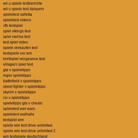
wii u spiele testberichte
wii u spiele test 4players
spieletest valletta
spieletest videos
vfb testspiel
spiel vikings test
spiel vienna test
test spiel video
spiele verkaufen test
testspiele vor wm
brettspiel vengeance test
villagers spiel test
gta v spieletipps
mgsv spieletipps
battlefield v spieletipps
street fighter v spieletipps
skyrim v spieletipps
civ v spieletipps
spieletipps gta v cheats
spieletest wer wars
spieletest walhalla
testspiel wm
spiele wie test drive unlimited
spiele wie test drive unlimited 2
wm testspiele deutschland