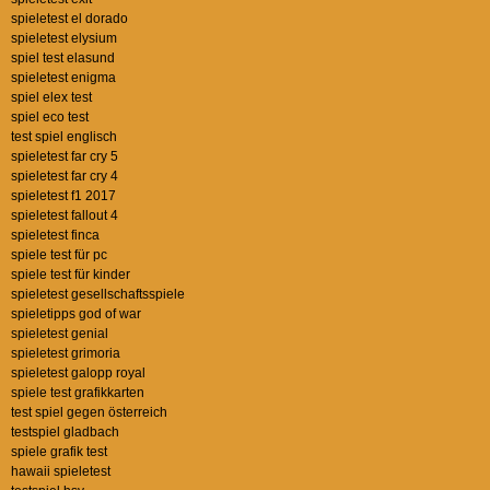
spieletest el dorado
spieletest elysium
spiel test elasund
spieletest enigma
spiel elex test
spiel eco test
test spiel englisch
spieletest far cry 5
spieletest far cry 4
spieletest f1 2017
spieletest fallout 4
spieletest finca
spiele test für pc
spiele test für kinder
spieletest gesellschaftsspiele
spieletipps god of war
spieletest genial
spieletest grimoria
spieletest galopp royal
spiele test grafikkarten
test spiel gegen österreich
testspiel gladbach
spiele grafik test
hawaii spieletest