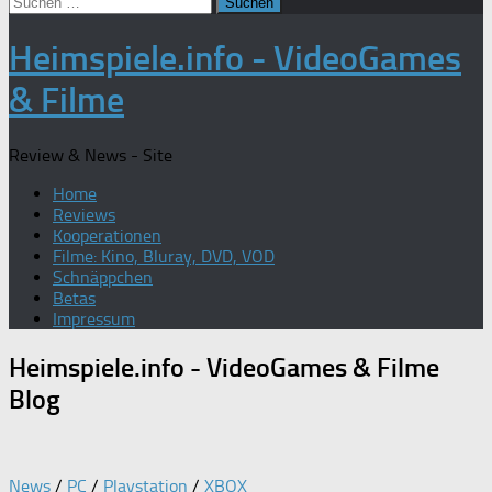
Suchen
nach:
Heimspiele.info - VideoGames
& Filme
Review & News - Site
Home
Reviews
Kooperationen
Filme: Kino, Bluray, DVD, VOD
Schnäppchen
Betas
Impressum
Heimspiele.info - VideoGames & Filme
Blog
News
/
PC
/
Playstation
/
XBOX