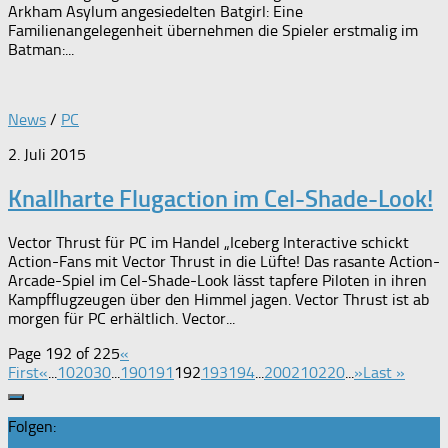
Arkham Asylum angesiedelten Batgirl: Eine
Familienangelegenheit übernehmen die Spieler erstmalig im
Batman:...
News
/
PC
2. Juli 2015
Knallharte Flugaction im Cel-Shade-Look!
Vector Thrust für PC im Handel „Iceberg Interactive schickt
Action-Fans mit Vector Thrust in die Lüfte! Das rasante Action-
Arcade-Spiel im Cel-Shade-Look lässt tapfere Piloten in ihren
Kampfflugzeugen über den Himmel jagen. Vector Thrust ist ab
morgen für PC erhältlich. Vector...
Page 192 of 225
«
First
«
...
10
20
30
...
190
191
192
193
194
...
200
210
220
...
»
Last »
Folgen: