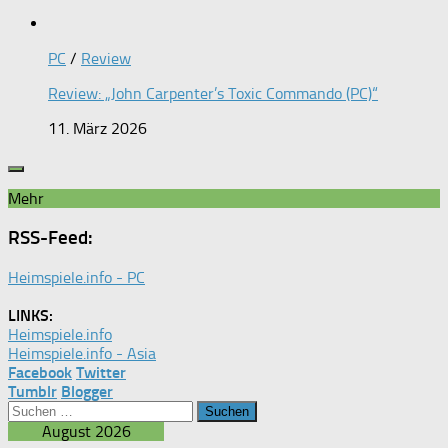
PC
/
Review
Review: „John Carpenter’s Toxic Commando (PC)“
11. März 2026
Mehr
RSS-Feed:
Heimspiele.info - PC
LINKS:
Heimspiele.info
Heimspiele.info - Asia
Facebook
Twitter
Tumblr
Blogger
Suchen
nach:
August 2026