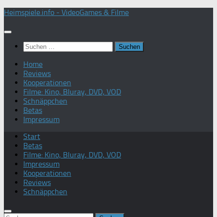
Zum
Heimspiele.info - VideoGames & Filme
Inhalt
springen
Suchen
nach:
Home
Reviews
Kooperationen
Filme: Kino, Bluray, DVD, VOD
Schnäppchen
Betas
Impressum
Start
Betas
Filme: Kino, Bluray, DVD, VOD
Impressum
Kooperationen
Reviews
Schnäppchen