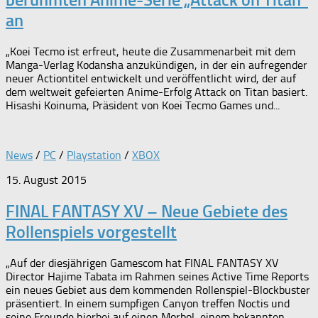
an
„Koei Tecmo ist erfreut, heute die Zusammenarbeit mit dem
Manga-Verlag Kodansha anzukündigen, in der ein aufregender
neuer Actiontitel entwickelt und veröffentlicht wird, der auf
dem weltweit gefeierten Anime-Erfolg Attack on Titan basiert.
Hisashi Koinuma, Präsident von Koei Tecmo Games und...
News
/
PC
/
Playstation
/
XBOX
15. August 2015
FINAL FANTASY XV – Neue Gebiete des
Rollenspiels vorgestellt
„Auf der diesjährigen Gamescom hat FINAL FANTASY XV
Director Hajime Tabata im Rahmen seines Active Time Reports
ein neues Gebiet aus dem kommenden Rollenspiel-Blockbuster
präsentiert. In einem sumpfigen Canyon treffen Noctis und
seine Freunde hierbei auf einen Morbol, einem bekannten...