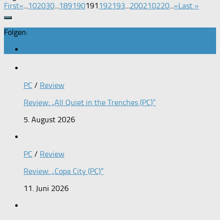
First
«
...
10
20
30
...
189
190
191
192
193
...
200
210
220
...
»
Last »
Folgen:
PC
/
Review
Review: „All Quiet in the Trenches (PC)“
5. August 2026
PC
/
Review
Review: „Copa City (PC)“
11. Juni 2026