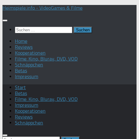
Zum
Heimspiele.info - VideoGames & Filme
Inhalt
springen
Suchen
nach:
Home
Reviews
Kooperationen
Filme: Kino, Bluray, DVD, VOD
Schnäppchen
Betas
Impressum
Start
Betas
Filme: Kino, Bluray, DVD, VOD
Impressum
Kooperationen
Reviews
Schnäppchen