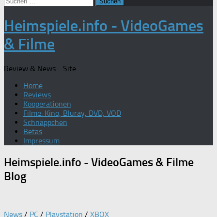
Suchen
nach:
Heimspiele.info - VideoGames
& Filme
Review & News - Site
Home
Reviews
Kooperationen
Filme: Kino, Bluray, DVD, VOD
Schnäppchen
Betas
Impressum
Heimspiele.info - VideoGames & Filme
Blog
News
/
PC
/
Playstation
/
XBOX