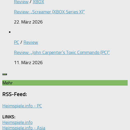
Review
/
XBOX
Review: „Screamer (XBOX Series X)“
22. März 2026
PC
/
Review
Review: „John Carpenter’s Toxic Commando (PC)“
11. März 2026
Mehr
RSS-Feed:
Heimspiele.info - PC
LINKS:
Heimspiele.info
Heimspiele.info - Asia