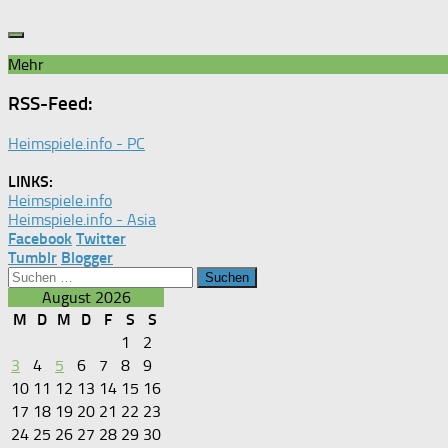
Mehr
RSS-Feed:
Heimspiele.info - PC
LINKS:
Heimspiele.info
Heimspiele.info - Asia
Facebook
Twitter
Tumblr
Blogger
Suchen
nach:
August 2026
M
D
M
D
F
S
S
1
2
3
4
5
6
7
8
9
10
11
12
13
14
15
16
17
18
19
20
21
22
23
24
25
26
27
28
29
30