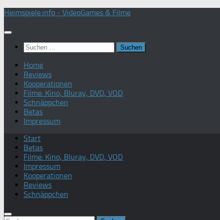
Zum
Heimspiele.info - VideoGames & Filme
Inhalt
springen
Suchen
nach:
Home
Reviews
Kooperationen
Filme: Kino, Bluray, DVD, VOD
Schnäppchen
Betas
Impressum
Start
Betas
Filme: Kino, Bluray, DVD, VOD
Impressum
Kooperationen
Reviews
Schnäppchen