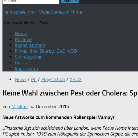
Suchen
nach:
Heimspiele.info - VideoGames & Filme
Review & News - Site
Home
Reviews
Kooperationen
Filme: Kino, Bluray, DVD, VOD
Schnäppchen
Betas
Impressum
News
/
PC
/
Playstation
/
XBOX
Keine Wahl zwischen Pest oder Cholera: S
von
MrSkull
·
4. Dezember 2015
Neue Artworks zum kommenden Rollenspiel Vampyr
„Finsternis legt sich schleichend über London, wenn Focus Home Inte
PC spielt im Jahr 1918 zum Höhepunkt der Spanischen Grippe, die eins