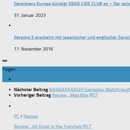
Devsisters Europe kündigt DEAD CIDE CLUB an – Der actio
31. Januar 2023
Persona 5 erscheint mit japanischer und englischer Spra
17. November 2016
Folgen:
Nächster Beitrag
WAAAAAAAAGH! Gameplay Walkthrough-V
Vorheriger Beitrag
Review: „Mad Max (PC)“
PC
/
Review
Review: „All Quiet in the Trenches (PC)“