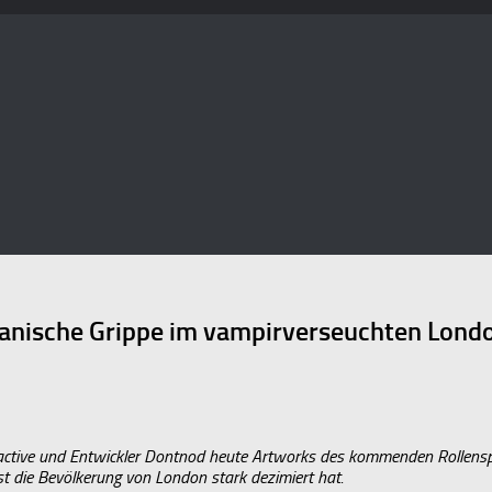
panische Grippe im vampirverseuchten Lond
ractive und Entwickler Dontnod heute Artworks des kommenden Rollensp
t die Bevölkerung von London stark dezimiert hat.