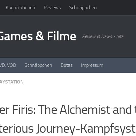
Kooperationen
Reviews
Schnäppchen
oGames & Filme
Review & News - Site
DVD, VOD
Schnäppchen
Betas
Impressum
AYSTATION
ier Firis: The Alchemist and
erious Journey-Kampfsys