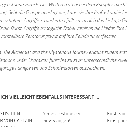
 Gegenstände zurück. Des Weiteren stehen jedem Kämpfer mächt
ung. Geht die Gruppe überlegt vor, kann sie ihre Kräfte kombini
usschalten. Angriffe zu verketten füllt zusätzlich das Linkage G
Chain Burst-Angriffe ermöglicht. Dabei vereinen die Helden ihre
vorstellbare Zerstörungswut auf ihre Feinde zu entfesseln.
ris: The Alchemist and the Mysterious Journey erlaubt zudem er
apons. Jeder Charakter führt bis zu zwei unterschiedliche Zweit
igartige Fähigkeiten und Schadensarten auszeichnen.“
ICH VIELLEICHT EBENFALLS INTERESSANT …
ASTISCHEN
Neues Testmuster
First Gam
R VON CAPTAIN
eingegangen!
Frostpun