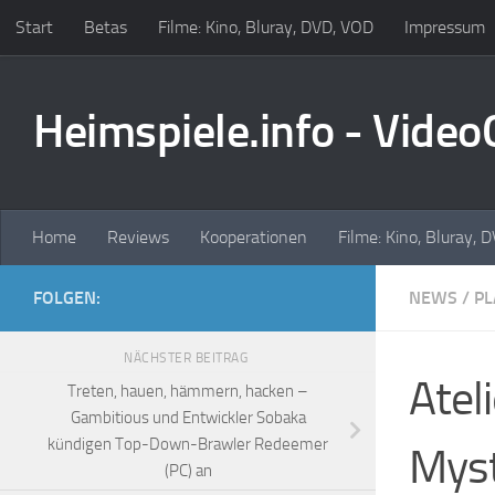
Start
Betas
Filme: Kino, Bluray, DVD, VOD
Impressum
Zum Inhalt springen
Heimspiele.info - Vide
Home
Reviews
Kooperationen
Filme: Kino, Bluray, 
FOLGEN:
NEWS
/
PL
NÄCHSTER BEITRAG
Atel
Treten, hauen, hämmern, hacken –
Gambitious und Entwickler Sobaka
kündigen Top-Down-Brawler Redeemer
Myst
(PC) an