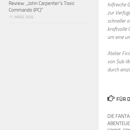
Review: „John Carpenter’s Toxic
hilfreiche
Commando (PC)“
zur Verfüg
11. MÄRZ 2026
schneller a
kraftvolle 
um eine un
Atelier Fi
von Sub-We
durch einz
FÜR D
DIE FANT
ABENTEUE