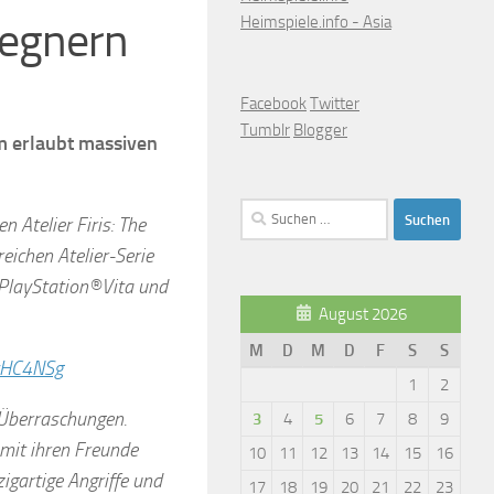
Heimspiele.info - Asia
Gegnern
Facebook
Twitter
Tumblr
Blogger
m erlaubt massiven
Suchen
Atelier Firis: The
nach:
eichen Atelier-Serie
 PlayStation®Vita und
August 2026
M
D
M
D
F
S
S
cHC4NSg
1
2
 Überraschungen.
3
4
5
6
7
8
9
mit ihren Freunde
10
11
12
13
14
15
16
igartige Angriffe und
17
18
19
20
21
22
23