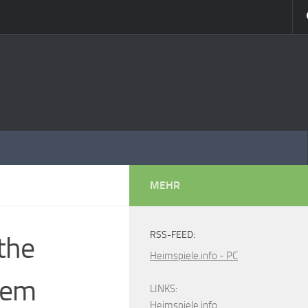
MEHR
RSS-FEED:
 the
Heimspiele.info - PC
tem
LINKS:
Heimspiele.info