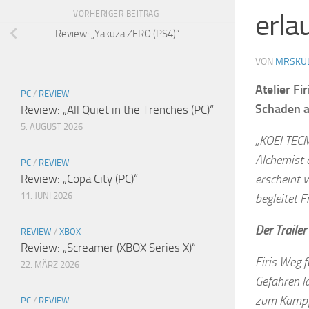
erla
VORHERIGER BEITRAG
Review: „Yakuza ZERO (PS4)“
VON
MRSKU
Atelier F
PC
/
REVIEW
Schaden 
Review: „All Quiet in the Trenches (PC)“
5. AUGUST 2026
„KOEI TECM
Alchemist a
PC
/
REVIEW
Review: „Copa City (PC)“
erscheint 
11. JUNI 2026
begleitet F
Der Traile
REVIEW
/
XBOX
Review: „Screamer (XBOX Series X)“
Firis Weg 
22. MÄRZ 2026
Gefahren l
zum Kampf.
PC
/
REVIEW