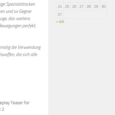
ige Spezialattacken
24
25
26
27
28
29
30
eren und so Gegner
31
auge, das weitere,
« Juli
 Bewegungen perfekt,
stmalig die Verwendung
waffen, die sich alle
eplay Teaser for
k 2