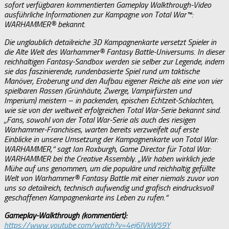
sofort verfügbaren kommentierten Gameplay Walkthrough-Video
ausführliche Informationen zur Kampagne von Total War™:
WARHAMMER® bekannt.
Die unglaublich detailreiche 3D Kampagnenkarte versetzt Spieler in
die Alte Welt des Warhammer® Fantasy Battle-Universums. In dieser
reichhaltigen Fantasy-Sandbox werden sie selber zur Legende, indem
sie das faszinierende, rundenbasierte Spiel rund um taktische
Manöver, Eroberung und den Aufbau eigener Reiche als eine von vier
spielbaren Rassen (Grünhäute, Zwerge, Vampirfürsten und
Imperium) meistern – in packenden, epischen Echtzeit-Schlachten,
wie sie von der weltweit erfolgreichen Total War-Serie bekannt sind.
„Fans, sowohl von der Total War-Serie als auch des riesigen
Warhammer-Franchises, warten bereits verzweifelt auf erste
Einblicke in unsere Umsetzung der Kampagnenkarte von Total War:
WARHAMMER,“ sagt Ian Roxburgh, Game Director für Total War:
WARHAMMER bei the Creative Assembly. „Wir haben wirklich jede
Mühe auf uns genommen, um die populäre und reichhaltig gefüllte
Welt von Warhammer® Fantasy Battle mit einer niemals zuvor von
uns so detailreich, technisch aufwendig und grafisch eindrucksvoll
geschaffenen Kampagnenkarte ins Leben zu rufen.“
Gameplay-Walkthrough (kommentiert):
https://www.youtube.com/watch?v=4ej6IVkW59Y