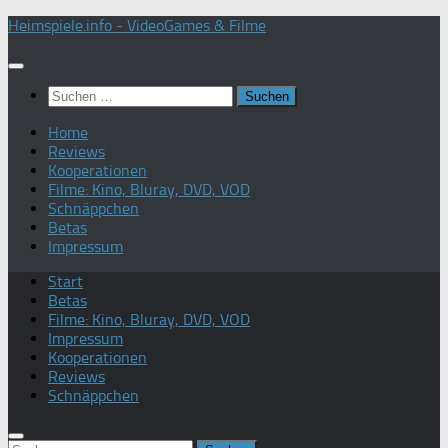
Zum
Heimspiele.info - VideoGames & Filme
Inhalt
springen
Suchen
nach:
Home
Reviews
Kooperationen
Filme: Kino, Bluray, DVD, VOD
Schnäppchen
Betas
Impressum
Start
Betas
Filme: Kino, Bluray, DVD, VOD
Impressum
Kooperationen
Reviews
Schnäppchen