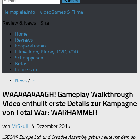
Suchen
nach:
Heimspiele.info - VideoGames & Filme
Review & News - Site
Home
Reviews
Kooperationen
Filme: Kino, Bluray, DVD, VOD
Schnäppchen
Betas
Impressum
News
/
PC
WAAAAAAAAGH! Gameplay Walkthrough-
Video enthüllt erste Details zur Kampagne
von Total War: WARHAMMER
von
MrSkull
·
4. Dezember 2015
„SEGA® Europe Ltd. und Creative Assembly geben heute mit dem ab