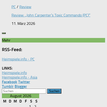
PC
/
Review
Review: „John Carpenter’s Toxic Commando (PC)“
11. März 2026
Mehr
RSS-Feed:
Heimspiele.info - PC
LINKS:
Heimspiele.info
Heimspiele.info - Asia
Facebook
Twitter
Tumblr
Blogger
Suchen
nach:
August 2026
M
D
M
D
F
S
S
1
2