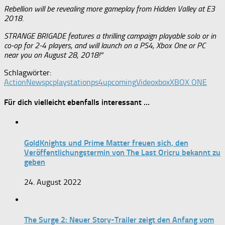
Rebellion will be revealing more gameplay from Hidden Valley at E3
2018.
STRANGE BRIGADE features a thrilling campaign playable solo or in
co-op for 2-4 players, and will launch on a PS4, Xbox One or PC
near you on August 28, 2018!“
Schlagwörter:
Action
News
pc
playstation
ps4
upcoming
Video
xbox
XBOX ONE
Für dich vielleicht ebenfalls interessant …
GoldKnights und Prime Matter freuen sich, den
Veröffentlichungstermin von The Last Oricru bekannt zu
geben
24. August 2022
The Surge 2: Neuer Story-Trailer zeigt den Anfang vom