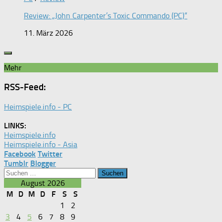
Review: „John Carpenter’s Toxic Commando (PC)“
11. März 2026
Mehr
RSS-Feed:
Heimspiele.info - PC
LINKS:
Heimspiele.info
Heimspiele.info - Asia
Facebook
Twitter
Tumblr
Blogger
Suchen
nach:
August 2026
M
D
M
D
F
S
S
1
2
3
4
5
6
7
8
9