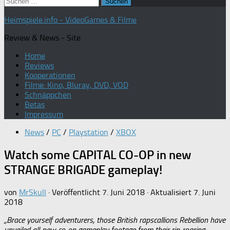
Suchen
nach:
Heimspiele.info - VideoGames & Filme
Review & News - Site
Home
Reviews
Kooperationen
Filme: Kino, Bluray, DVD, VOD
Schnäppchen
Betas
Impressum
News
/
PC
/
Playstation
/
XBOX
Watch some CAPITAL CO-OP in new
STRANGE BRIGADE gameplay!
von
MrSkull
· Veröffentlicht
7. Juni 2018
· Aktualisiert
7. Juni
2018
„Brace yourself adventurers, those British rapscallions Rebellion have
unveiled all-new co-op gameplay footage from their rip-roaring