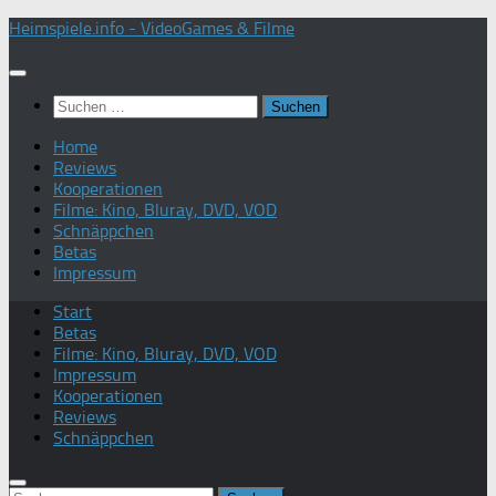
Zum
Heimspiele.info - VideoGames & Filme
Inhalt
springen
Suchen
nach:
Home
Reviews
Kooperationen
Filme: Kino, Bluray, DVD, VOD
Schnäppchen
Betas
Impressum
Start
Betas
Filme: Kino, Bluray, DVD, VOD
Impressum
Kooperationen
Reviews
Schnäppchen