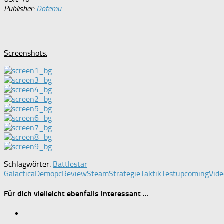
Publisher:
Dotemu
Screenshots:
Schlagwörter:
Battlestar
Galactica
Demo
pc
Review
Steam
Strategie
Taktik
Test
upcoming
Vide
Für dich vielleicht ebenfalls interessant …