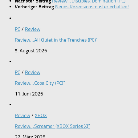
Nächster Beitrag
Review: „Disciples: Domination (PC)“
Vorheriger Beitrag
Neues Rezensionsmuster erhalten!
PC
/
Review
Review: „All Quiet in the Trenches (PC)“
5. August 2026
PC
/
Review
Review: „Copa City (PC)“
11. Juni 2026
Review
/
XBOX
Review: „Screamer (XBOX Series X)“
22. März 2026