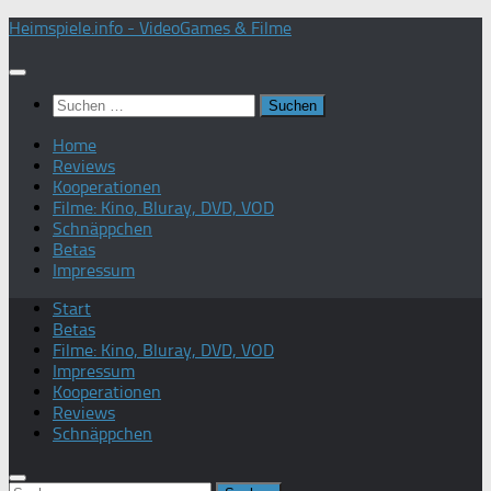
Zum
Heimspiele.info - VideoGames & Filme
Inhalt
springen
Suchen
nach:
Home
Reviews
Kooperationen
Filme: Kino, Bluray, DVD, VOD
Schnäppchen
Betas
Impressum
Start
Betas
Filme: Kino, Bluray, DVD, VOD
Impressum
Kooperationen
Reviews
Schnäppchen