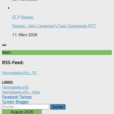
PC
/
Review
Review: „John Carpenter’s Toxic Commando (PC)“
11. März 2026
Mehr
RSS-Feed:
Heimspiele.info - PC
LINKS:
Heimspiele.info
Heimspiele.info - Asia
Facebook
Twitter
Tumblr
Blogger
Suchen
nach:
August 2026