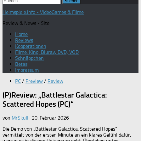
Suchen
nach:
Heimspiele.info - VideoGames & Filme
Review & News - Site
Home
Reviews
Kooperationen
Filme: Kino, Bluray, DVD, VOD
Schnäppchen
Betas
Impressum
PC
/
Preview
/
Review
(P)Review: „Battlestar Galactica:
Scattered Hopes (PC)“
von
MrSkull
·
20. Februar 2026
Die Demo von „Battlestar Galactica: Scattered Hopes“
vermittelt von der ersten Minute an ein klares Gefühl dafür,
worum es in diesem Universum geht: Überleben unter