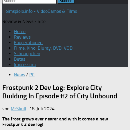
Suchen
nach:
Heimspiele.info - VideoGames & Filme
Review & News - Site
Home
Reviews
Kooperationen
Filme: Kino, Bluray, DVD, VOD
Schnäppchen
Betas
Impressum
News
/
PC
Frostpunk 2 Dev Log: Explore City
Building In Episode #2 of City Unbound
von
MrSkull
·
18. Juli 2024
The frost grows ever nearer and with it comes a new
Frostpunk 2 dev log!