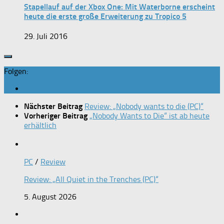
Stapellauf auf der Xbox One: Mit Waterborne erscheint
heute die erste große Erweiterung zu Tropico 5
29. Juli 2016
Folgen:
Nächster Beitrag
Review: „Nobody wants to die (PC)“
Vorheriger Beitrag
„Nobody Wants to Die“ ist ab heute
erhältlich
PC
/
Review
Review: „All Quiet in the Trenches (PC)“
5. August 2026