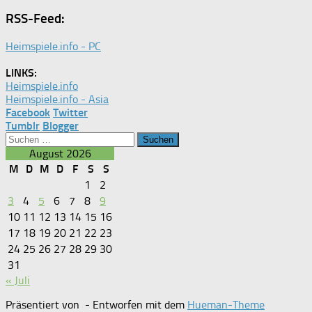
RSS-Feed:
Heimspiele.info - PC
LINKS:
Heimspiele.info
Heimspiele.info - Asia
Facebook
Twitter
Tumblr
Blogger
Suchen
nach:
August 2026
M
D
M
D
F
S
S
1
2
3
4
5
6
7
8
9
10
11
12
13
14
15
16
17
18
19
20
21
22
23
24
25
26
27
28
29
30
31
« Juli
Präsentiert von
- Entworfen mit dem
Hueman-Theme