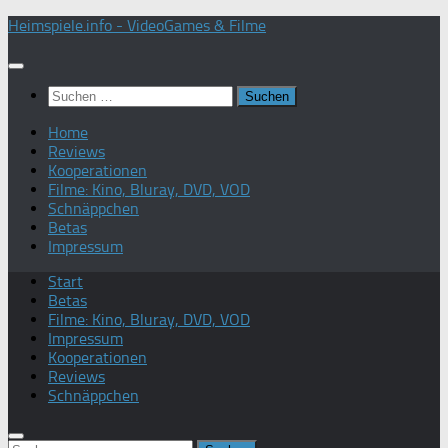
Zum
Heimspiele.info - VideoGames & Filme
Inhalt
springen
Suchen
nach:
Home
Reviews
Kooperationen
Filme: Kino, Bluray, DVD, VOD
Schnäppchen
Betas
Impressum
Start
Betas
Filme: Kino, Bluray, DVD, VOD
Impressum
Kooperationen
Reviews
Schnäppchen