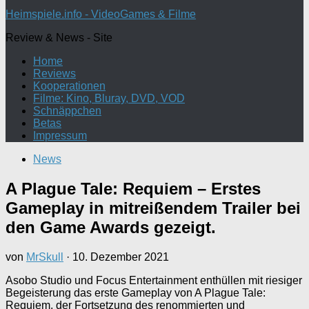
nach:
Heimspiele.info - VideoGames & Filme
Review & News - Site
Home
Reviews
Kooperationen
Filme: Kino, Bluray, DVD, VOD
Schnäppchen
Betas
Impressum
News
A Plague Tale: Requiem – Erstes
Gameplay in mitreißendem Trailer bei
den Game Awards gezeigt.
von
MrSkull
·
10. Dezember 2021
Asobo Studio und Focus Entertainment enthüllen mit riesiger
Begeisterung das erste Gameplay von A Plague Tale:
Requiem, der Fortsetzung des renommierten und