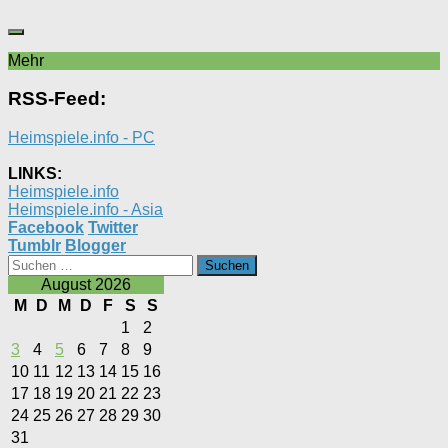
Mehr
RSS-Feed:
Heimspiele.info - PC
LINKS:
Heimspiele.info
Heimspiele.info - Asia
Facebook
Twitter
Tumblr
Blogger
Suchen
nach:
August 2026
M
D
M
D
F
S
S
1
2
3
4
5
6
7
8
9
10
11
12
13
14
15
16
17
18
19
20
21
22
23
24
25
26
27
28
29
30
31