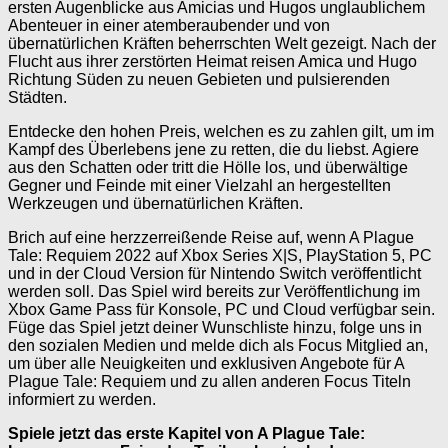
ersten Augenblicke aus Amicias und Hugos unglaublichem
Abenteuer in einer atemberaubender und von
übernatürlichen Kräften beherrschten Welt gezeigt. Nach der
Flucht aus ihrer zerstörten Heimat reisen Amica und Hugo
Richtung Süden zu neuen Gebieten und pulsierenden
Städten.
Entdecke den hohen Preis, welchen es zu zahlen gilt, um im
Kampf des Überlebens jene zu retten, die du liebst. Agiere
aus den Schatten oder tritt die Hölle los, und überwältige
Gegner und Feinde mit einer Vielzahl an hergestellten
Werkzeugen und übernatürlichen Kräften.
Brich auf eine herzzerreißende Reise auf, wenn A Plague
Tale: Requiem 2022 auf Xbox Series X|S, PlayStation 5, PC
und in der Cloud Version für Nintendo Switch veröffentlicht
werden soll. Das Spiel wird bereits zur Veröffentlichung im
Xbox Game Pass für Konsole, PC und Cloud verfügbar sein.
Füge das Spiel jetzt deiner Wunschliste hinzu, folge uns in
den sozialen Medien und melde dich als Focus Mitglied an,
um über alle Neuigkeiten und exklusiven Angebote für A
Plague Tale: Requiem und zu allen anderen Focus Titeln
informiert zu werden.
Spiele jetzt das erste Kapitel von A Plague Tale: