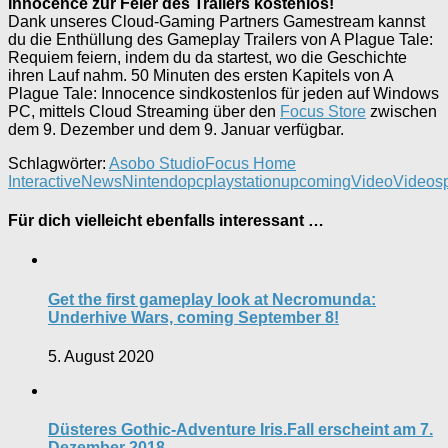
Innocence zur Feier des Trailers kostenlos!
Dank unseres Cloud-Gaming Partners Gamestream kannst
du die Enthüllung des Gameplay Trailers von A Plague Tale:
Requiem feiern, indem du da startest, wo die Geschichte
ihren Lauf nahm. 50 Minuten des ersten Kapitels von A
Plague Tale: Innocence sindkostenlos für jeden auf Windows
PC, mittels Cloud Streaming über den
Focus Store
zwischen
dem 9. Dezember und dem 9. Januar verfügbar.
Schlagwörter:
Asobo Studio
Focus Home
Interactive
News
Nintendo
pc
playstation
upcoming
Video
Videosp
Für dich vielleicht ebenfalls interessant …
Get the first gameplay look at Necromunda:
Underhive Wars, coming September 8!
5. August 2020
Düsteres Gothic-Adventure Iris.Fall erscheint am 7.
Dezember 2018