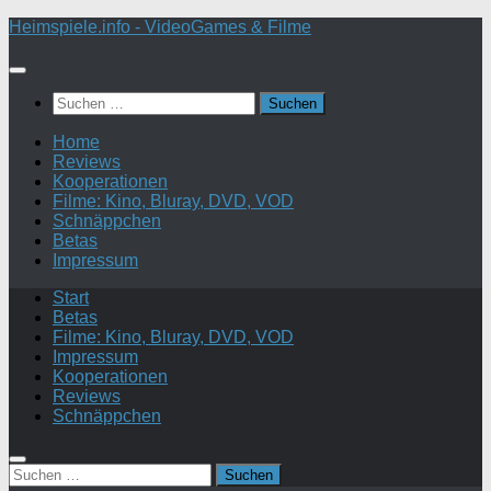
Zum
Heimspiele.info - VideoGames & Filme
Inhalt
springen
Suchen
nach:
Home
Reviews
Kooperationen
Filme: Kino, Bluray, DVD, VOD
Schnäppchen
Betas
Impressum
Start
Betas
Filme: Kino, Bluray, DVD, VOD
Impressum
Kooperationen
Reviews
Schnäppchen
Suchen