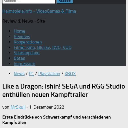
Suchen
nach:
Heimspiele.info - VideoGames & Filme
Review & News - Site
Home
Reviews
Kooperationen
Filme: Kino, Bluray, DVD, VOD
Schnäppchen
Betas
Impressum
News
/
PC
/
Playstation
/
XBOX
Like a Dragon: Ishin! SEGA und RGG Studio
enthüllen neuen Kampftrailer
von
MrSkull
·
1. Dezember 2022
Erste Eindrücke von Schwertkampf und verschiedenen
Kampfstilen