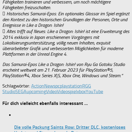
Fähigkeiten trainieren und verbessern, um noch mächtigere
Fähigkeiten freizuschalten.
 Historisches Samurai-Epos: Ein optionales Glossar im Spiel ergänzt
den Kontext zu den historischen Grundlagen der Personen, Orte und
Ereignisse in Like a Dragon: Ishin!
 Altes trifft auf Neues: Like a Dragon: Ishin! ist eine Erweiterung des
2014 exklusiv in Japan erschienenen Vorgängers mit
Lokalisierungsunterstützung, völlig neuen Inhalten, exquisit
überarbeiteter Grafik und verbesserten Möglichkeiten für moderne
Plattformen in der Unreal Engine 4.
Das Samurai-Epos Like a Dragon: Ishin! von Ryu Ga Gotoku Studio
erscheint weltweit am 21. Februar 2023 für PlayStation®5,
PlayStation®4, Xbox Series X|S, Xbox One, Windows und Steam.“
Schlagwörter:
Action
News
pc
playstation
RGG
Studio
SEGA
upcoming
Video
Videospiel
xbox
YouTube
Für dich vielleicht ebenfalls interessant …
Die volle Packung Saints Row: Dritter DLC, kostenloses