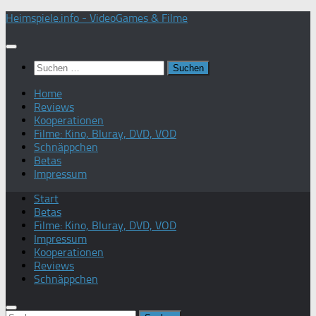
Zum
Heimspiele.info - VideoGames & Filme
Inhalt
springen
Suchen
nach:
Home
Reviews
Kooperationen
Filme: Kino, Bluray, DVD, VOD
Schnäppchen
Betas
Impressum
Start
Betas
Filme: Kino, Bluray, DVD, VOD
Impressum
Kooperationen
Reviews
Schnäppchen