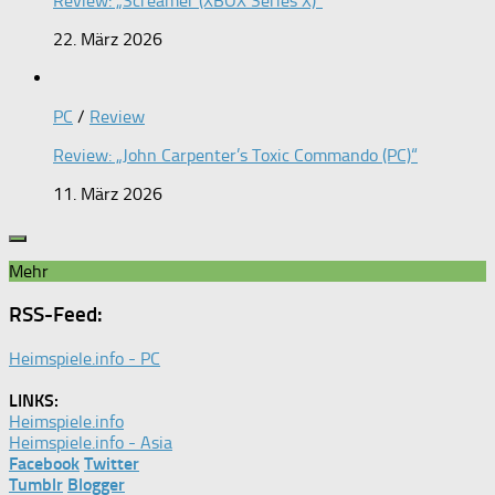
Review: „Screamer (XBOX Series X)“
22. März 2026
PC
/
Review
Review: „John Carpenter’s Toxic Commando (PC)“
11. März 2026
Mehr
RSS-Feed:
Heimspiele.info - PC
LINKS:
Heimspiele.info
Heimspiele.info - Asia
Facebook
Twitter
Tumblr
Blogger