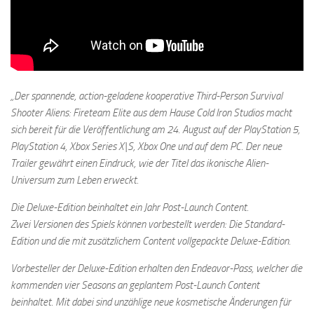
„Der spannende, action-geladene kooperative Third-Person Survival
Shooter Aliens: Fireteam Elite aus dem Hause Cold Iron Studios macht
sich bereit für die Veröffentlichung am 24. August auf der PlayStation 5,
PlayStation 4, Xbox Series X|S, Xbox One und auf dem PC. Der neue
Trailer gewährt einen Eindruck, wie der Titel das ikonische Alien-
Universum zum Leben erweckt.
Die Deluxe-Edition beinhaltet ein Jahr Post-Launch Content.
Zwei Versionen des Spiels können vorbestellt werden: Die Standard-
Edition und die mit zusätzlichem Content vollgepackte Deluxe-Edition.
Vorbesteller der Deluxe-Edition erhalten den Endeavor-Pass, welcher die
kommenden vier Seasons an geplantem Post-Launch Content
beinhaltet. Mit dabei sind unzählige neue kosmetische Änderungen für