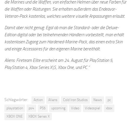
die Marines und die Waffen, von einfachen Helmen über neue Farben für
die Waffen oder Rüstungen. Sie erhalten außerdem das Endeavor-
Veteran-Pack kostenlos, welches weitere visuelle Anpassungen erlaubt.
Damit aber nicht genug: Egal ob man die Standard- oder die Deluxe-
Edition digital oder bei teilnehmenden Händlern vorbestellt, man erhält
kostenlosen Zugang zum Hardened-Marine-Pack, das einen extra Skin
und einige Accessoires für den eigenen Marine bereithält.
Aliens: Fireteam Elite erscheint am 24. August für PlayStation 5,
PlayStation 4, Xbox Series X|S, Xbox One, und PC.“
Schlagwörter:
Action
Aliens
Cold Iron Studios
News
pc
playstation
ps4
PS5
upcoming
Video
Videospiel
xbox
XBOX ONE
XBOX Series X