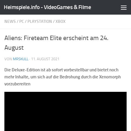
Heimspiele.info - VideoGames & Filme
Zum Inhalt springen
NEWS
/
PC
/
PLAYSTATION
/
XBOX
Aliens: Fireteam Elite erscheint am 24.
August
VON
MRSKULL
·
11. AUGUST 2021
Die Deluxe-Edition ist ab sofort vorbestellbar und bietet noch
mehr Inhalte, um sich auf die Bedrohung durch die Xenomorph
vorzubereiten