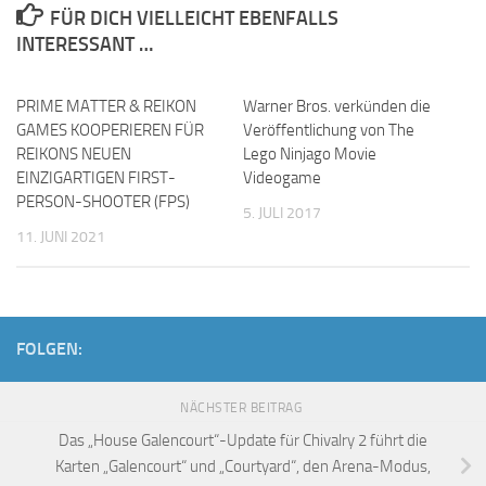
FÜR DICH VIELLEICHT EBENFALLS
INTERESSANT …
PRIME MATTER & REIKON
Warner Bros. verkünden die
GAMES KOOPERIEREN FÜR
Veröffentlichung von The
REIKONS NEUEN
Lego Ninjago Movie
EINZIGARTIGEN FIRST-
Videogame
PERSON-SHOOTER (FPS)
5. JULI 2017
11. JUNI 2021
FOLGEN:
NÄCHSTER BEITRAG
Das „House Galencourt“-Update für Chivalry 2 führt die
Karten „Galencourt“ und „Courtyard“, den Arena-Modus,