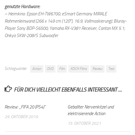
genutzte Hardware:
– Heimkino: Epson EH-TW6700; eSmart Germany MIRALE
Rahmenleinwand (266 x 149 cm (120″), 16:9, Vollmaskierung); Bluray-
Player Sony BDP-S6500; Yamaha RX-V381 Receiver; Canton MX 5.1;
Onkyo SKW-208/S Subwoofer
Schlagwörter:
Action
DVD
Film
KOCH Films
Review
Test
FÜR DICH VIELLEICHT EBENFALLS INTERESSANT …
Review: „FIFA 20 (PS4)“
Geballter Nervenkitzel und
elektrisierende Action
29. OKTOBER 2019
15. OKTOBER 2021