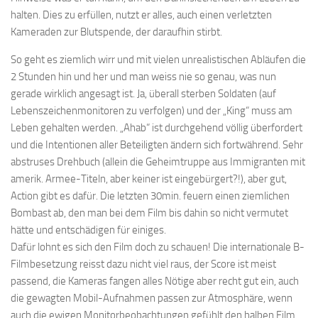
halten. Dies zu erfüllen, nutzt er alles, auch einen verletzten
Kameraden zur Blutspende, der daraufhin stirbt.
So geht es ziemlich wirr und mit vielen unrealistischen Abläufen die
2 Stunden hin und her und man weiss nie so genau, was nun
gerade wirklich angesagt ist. Ja, überall sterben Soldaten (auf
Lebenszeichenmonitoren zu verfolgen) und der „King“ muss am
Leben gehalten werden. „Ahab“ ist durchgehend völlig überfordert
und die Intentionen aller Beteiligten ändern sich fortwährend. Sehr
abstruses Drehbuch (allein die Geheimtruppe aus Immigranten mit
amerik. Armee-Titeln, aber keiner ist eingebürgert?!), aber gut,
Action gibt es dafür. Die letzten 30min. feuern einen ziemlichen
Bombast ab, den man bei dem Film bis dahin so nicht vermutet
hätte und entschädigen für einiges.
Dafür lohnt es sich den Film doch zu schauen! Die internationale B-
Filmbesetzung reisst dazu nicht viel raus, der Score ist meist
passend, die Kameras fangen alles Nötige aber recht gut ein, auch
die gewagten Mobil-Aufnahmen passen zur Atmosphäre, wenn
auch die ewigen Monitorbeobachtungen gefühlt den halben Film