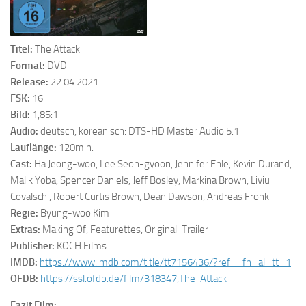
Titel:
The Attack
Format:
DVD
Release:
22.04.2021
FSK:
16
Bild:
1,85:1
Audio:
deutsch, koreanisch: DTS-HD Master Audio 5.1
Lauflänge:
120min.
Cast:
Ha Jeong-woo, Lee Seon-gyoon, Jennifer Ehle, Kevin Durand,
Malik Yoba, Spencer Daniels, Jeff Bosley, Markina Brown, Liviu
Covalschi, Robert Curtis Brown, Dean Dawson, Andreas Fronk
Regie:
Byung-woo Kim
Extras:
Making Of, Featurettes, Original-Trailer
Publisher:
KOCH Films
IMDB:
https://www.imdb.com/title/tt7156436/?ref_=fn_al_tt_1
OFDB:
https://ssl.ofdb.de/film/318347,The-Attack
Fazit Film: