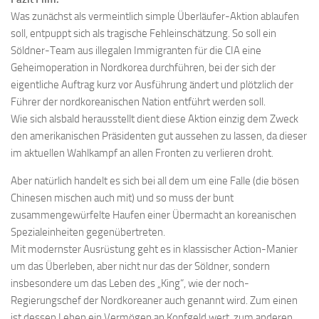
Was zunächst als vermeintlich simple Überläufer-Aktion ablaufen
soll, entpuppt sich als tragische Fehleinschätzung. So soll ein
Söldner-Team aus illegalen Immigranten für die CIA eine
Geheimoperation in Nordkorea durchführen, bei der sich der
eigentliche Auftrag kurz vor Ausführung ändert und plötzlich der
Führer der nordkoreanischen Nation entführt werden soll.
Wie sich alsbald herausstellt dient diese Aktion einzig dem Zweck
den amerikanischen Präsidenten gut aussehen zu lassen, da dieser
im aktuellen Wahlkampf an allen Fronten zu verlieren droht.
Aber natürlich handelt es sich bei all dem um eine Falle (die bösen
Chinesen mischen auch mit) und so muss der bunt
zusammengewürfelte Haufen einer Übermacht an koreanischen
Spezialeinheiten gegenübertreten.
Mit modernster Ausrüstung geht es in klassischer Action-Manier
um das Überleben, aber nicht nur das der Söldner, sondern
insbesondere um das Leben des „King“, wie der noch-
Regierungschef der Nordkoreaner auch genannt wird. Zum einen
ist dessen Leben ein Vermögen an Kopfgeld wert, zum anderen