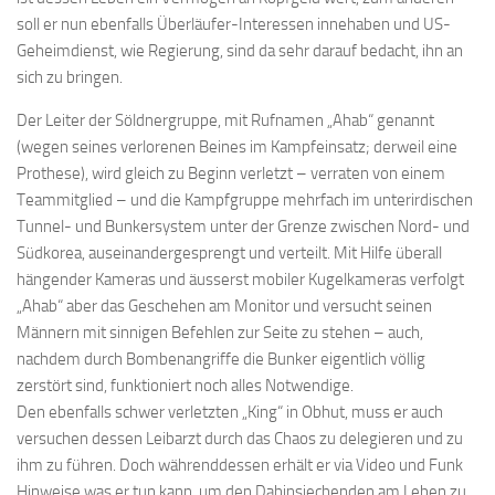
soll er nun ebenfalls Überläufer-Interessen innehaben und US-
Geheimdienst, wie Regierung, sind da sehr darauf bedacht, ihn an
sich zu bringen.
Der Leiter der Söldnergruppe, mit Rufnamen „Ahab“ genannt
(wegen seines verlorenen Beines im Kampfeinsatz; derweil eine
Prothese), wird gleich zu Beginn verletzt – verraten von einem
Teammitglied – und die Kampfgruppe mehrfach im unterirdischen
Tunnel- und Bunkersystem unter der Grenze zwischen Nord- und
Südkorea, auseinandergesprengt und verteilt. Mit Hilfe überall
hängender Kameras und äusserst mobiler Kugelkameras verfolgt
„Ahab“ aber das Geschehen am Monitor und versucht seinen
Männern mit sinnigen Befehlen zur Seite zu stehen – auch,
nachdem durch Bombenangriffe die Bunker eigentlich völlig
zerstört sind, funktioniert noch alles Notwendige.
Den ebenfalls schwer verletzten „King“ in Obhut, muss er auch
versuchen dessen Leibarzt durch das Chaos zu delegieren und zu
ihm zu führen. Doch währenddessen erhält er via Video und Funk
Hinweise was er tun kann, um den Dahinsiechenden am Leben zu