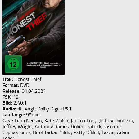
Titel:
Honest Thief
Format:
DVD
Release:
01.04.2021
FSK:
12
Bild:
2,40:1
Audio:
dt., engl.: Dolby Digital 5.1
Lauflänge:
95min.
Cast:
Liam Neeson, Kate Walsh, Jai Courtney, Jeffrey Donovan,
Jeffrey Wright, Anthony Ramos, Robert Patrick, Jasmine
Cephas Jones, Birol Tarkan Yildiz, Patty O’Neil, Tazzie, Adam
Teper