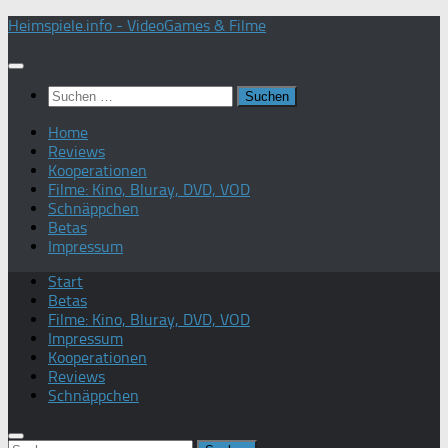
Zum
Heimspiele.info - VideoGames & Filme
Inhalt
springen
Suchen
nach:
Home
Reviews
Kooperationen
Filme: Kino, Bluray, DVD, VOD
Schnäppchen
Betas
Impressum
Start
Betas
Filme: Kino, Bluray, DVD, VOD
Impressum
Kooperationen
Reviews
Schnäppchen