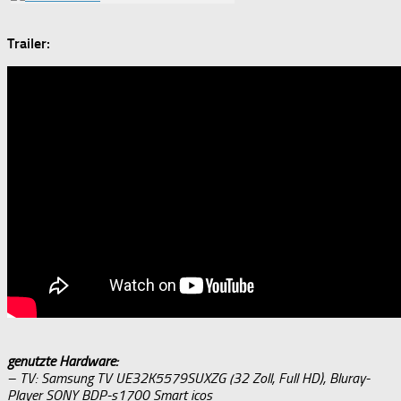
Trailer:
genutzte Hardware:
– TV: Samsung TV UE32K5579SUXZG (32 Zoll, Full HD), Bluray-
Player SONY BDP-s1700 Smart icos