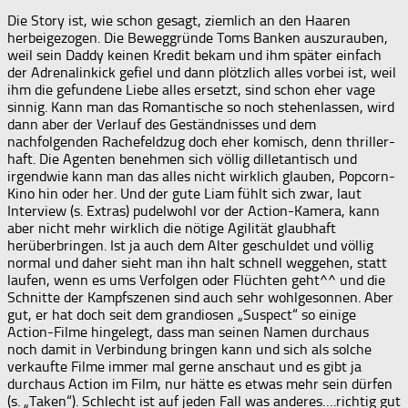
Die Story ist, wie schon gesagt, ziemlich an den Haaren
herbeigezogen. Die Beweggründe Toms Banken auszurauben,
weil sein Daddy keinen Kredit bekam und ihm später einfach
der Adrenalinkick gefiel und dann plötzlich alles vorbei ist, weil
ihm die gefundene Liebe alles ersetzt, sind schon eher vage
sinnig. Kann man das Romantische so noch stehenlassen, wird
dann aber der Verlauf des Geständnisses und dem
nachfolgenden Rachefeldzug doch eher komisch, denn thriller-
haft. Die Agenten benehmen sich völlig dilletantisch und
irgendwie kann man das alles nicht wirklich glauben, Popcorn-
Kino hin oder her. Und der gute Liam fühlt sich zwar, laut
Interview (s. Extras) pudelwohl vor der Action-Kamera, kann
aber nicht mehr wirklich die nötige Agilität glaubhaft
herüberbringen. Ist ja auch dem Alter geschuldet und völlig
normal und daher sieht man ihn halt schnell weggehen, statt
laufen, wenn es ums Verfolgen oder Flüchten geht^^ und die
Schnitte der Kampfszenen sind auch sehr wohlgesonnen. Aber
gut, er hat doch seit dem grandiosen „Suspect“ so einige
Action-Filme hingelegt, dass man seinen Namen durchaus
noch damit in Verbindung bringen kann und sich als solche
verkaufte Filme immer mal gerne anschaut und es gibt ja
durchaus Action im Film, nur hätte es etwas mehr sein dürfen
(s. „Taken“). Schlecht ist auf jeden Fall was anderes….richtig gut