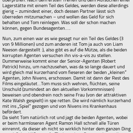
Lagerstätte mit einem Teil des Geldes, werden diese allerdings
gierig – zumindest einer, doch dessen Partner lässt sich
überreden mitzumachen – und wollen das Geld für sich
behalten und Tom reinlegen. Was soll der schon machen
können, gegen Bundesagenten…..
Nun, zum einen war es wie gesagt nur ein Teil des Geldes (3
von 9 Millionen) und zum anderen ist Tom ja auch von Liam
Neeson dargestellt :), also gibt es auf die Mütze, als die beiden
korrupten Agenten versuchen ihn vis-a-vis zu stellen.
Dummerweise kommt einer der Senior-Agenten (Robert
Patrick) hinzu, um nachzusehen, was da so lange dauert und
wird gleich mal kurzerhand vom fieseren der beiden „kleinen“
Agenten, John Nivens, erschossen. Damit ist dann der Rest des
Films eingeläutet…Tom muss sich wehren, flüchten, seine
Unschuld (zumindest an den aktuellen Vorkommnissen)
beweisen und obendrein noch seine Frau (von der attraktiven
Kate Walsh gespielt) in spe retten. Die wird nämlich kurzerhand
mit ins „Spiel“ gezogen und von Nivens ins Krankenhaus
befördert.
Da sieht Tom natürlich rot und jagt die beiden Agenten, wobei
er beim harmloseren Agent Ramon Hall schnell alle Türen
einrennt, da dieser eh nicht so wirklich hinter dem ganzen Ding