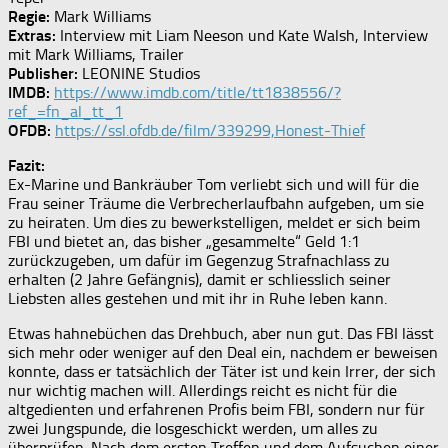
Regie:
Mark Williams
Extras:
Interview mit Liam Neeson und Kate Walsh, Interview
mit Mark Williams, Trailer
Publisher:
LEONINE Studios
IMDB:
https://www.imdb.com/title/tt1838556/?
ref_=fn_al_tt_1
OFDB:
https://ssl.ofdb.de/film/339299,Honest-Thief
Fazit:
Ex-Marine und Bankräuber Tom verliebt sich und will für die
Frau seiner Träume die Verbrecherlaufbahn aufgeben, um sie
zu heiraten. Um dies zu bewerkstelligen, meldet er sich beim
FBI und bietet an, das bisher „gesammelte“ Geld 1:1
zurückzugeben, um dafür im Gegenzug Strafnachlass zu
erhalten (2 Jahre Gefängnis), damit er schliesslich seiner
Liebsten alles gestehen und mit ihr in Ruhe leben kann.
Etwas hahnebüchen das Drehbuch, aber nun gut. Das FBI lässt
sich mehr oder weniger auf den Deal ein, nachdem er beweisen
konnte, dass er tatsächlich der Täter ist und kein Irrer, der sich
nur wichtig machen will. Allerdings reicht es nicht für die
altgedienten und erfahrenen Profis beim FBI, sondern nur für
zwei Jungspunde, die losgeschickt werden, um alles zu
überprüfen. Nach dem ersten Treffen und dem Aufsuchen einer