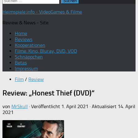
Suchen
nach:
Heimspiele.info - VideoGames & Filme
Review & News - Site
Home
Reviews
Kooperationen
Filme: Kino, Bluray, DVD, VOD
Schnäppchen
Betas
Impressum
Film
/
Review
Review: „Honest Thief (DVD)“
von
MrSkull
· Veröffentlicht
1. April 2021
· Aktualisiert
14. April
2021