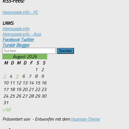
RSS-Feed:
Heimspiele.info - PC
LINKS:
Heimspiele.info
Heimspiele.info - Asia
Facebook
Twitter
Tumblr
Blogger
Suchen
nach:
August 2026
M
D
M
D
F
S
S
1
2
3
4
5
6
7
8
9
10
11
12
13
14
15
16
17
18
19
20
21
22
23
24
25
26
27
28
29
30
31
« Juli
Präsentiert von
- Entworfen mit dem
Hueman-Theme