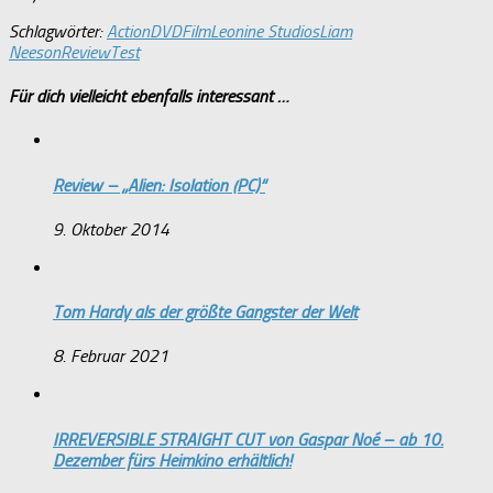
Schlagwörter:
Action
DVD
Film
Leonine Studios
Liam
Neeson
Review
Test
Für dich vielleicht ebenfalls interessant …
Review – „Alien: Isolation (PC)“
9. Oktober 2014
Tom Hardy als der größte Gangster der Welt
8. Februar 2021
IRREVERSIBLE STRAIGHT CUT von Gaspar Noé – ab 10.
Dezember fürs Heimkino erhältlich!