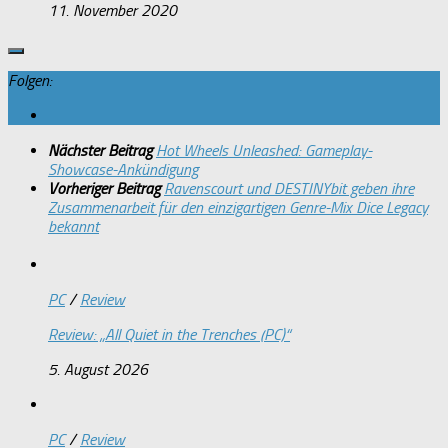
11. November 2020
Folgen:
Nächster Beitrag
Hot Wheels Unleashed: Gameplay-
Showcase-Ankündigung
Vorheriger Beitrag
Ravenscourt und DESTINYbit geben ihre
Zusammenarbeit für den einzigartigen Genre-Mix Dice Legacy
bekannt
PC
/
Review
Review: „All Quiet in the Trenches (PC)“
5. August 2026
PC
/
Review