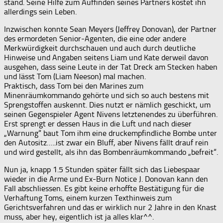
stand. Seine Hilfe zum Auffinden seines Partners kostet ihn
allerdings sein Leben.
Inzwischen konnte Sean Meyers (Jeffrey Donovan), der Partner
des ermordeten Senior-Agenten, die eine oder andere
Merkwürdigkeit durchschauen und auch durch deutliche
Hinweise und Angaben seitens Liam und Kate derweil davon
ausgehen, dass seine Leute in der Tat Dreck am Stecken haben
und lässt Tom (Liam Neeson) mal machen.
Praktisch, dass Tom bei den Marines zum
Minenräumkommando gehörte und sich so auch bestens mit
Sprengstoffen auskennt. Dies nutzt er nämlich geschickt, um
seinen Gegenspieler Agent Nivens letztenendes zu überführen.
Erst sprengt er dessen Haus in die Luft und nach dieser
„Warnung“ baut Tom ihm eine druckempfindliche Bombe unter
den Autositz…..ist zwar ein Bluff, aber Nivens fällt drauf rein
und wird gestellt, als ihn das Bombenräumkommando „befreit“.
Nun ja, knapp 1.5 Stunden später fällt sich das Liebespaar
wieder in die Arme und Ex-Burn Notice J. Donovan kann den
Fall abschliessen. Es gibt keine erhoffte Bestätigung für die
Verhaftung Toms, einem kurzen Texthinweis zum
Gerichtsverfahren und das er wirklich nur 2 Jahre in den Knast
muss, aber hey, eigentlich ist ja alles klar^^.