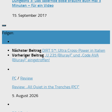
Dungeons 3: Das labernde Böse braucht euch mal 3
Minuten – für ein Video
15. September 2017
Folgen:
Nächster Beitrag
DIRT 5™: Ultra Cross-Power in Italien
Vorheriger Beitrag
„U 235 (Bluray)“ und „Code AVA
(Bluray)“ eingetroffen!
PC
/
Review
Review: „All Quiet in the Trenches (PC)“
5. August 2026