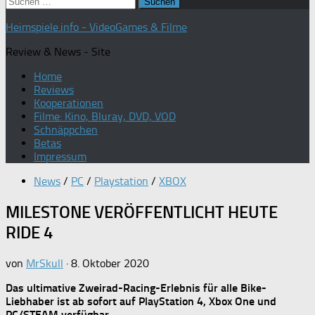
Suchen
nach:
Heimspiele.info - VideoGames & Filme
Review & News - Site
Home
Reviews
Kooperationen
Filme: Kino, Bluray, DVD, VOD
Schnäppchen
Betas
Impressum
News
/
PC
/
Playstation
/
XBOX
MILESTONE VERÖFFENTLICHT HEUTE
RIDE 4
von
MrSkull
·
8. Oktober 2020
Das ultimative Zweirad-Racing-Erlebnis für alle Bike-
Liebhaber ist ab sofort auf PlayStation 4, Xbox One und
PC/STEAM verfügbar