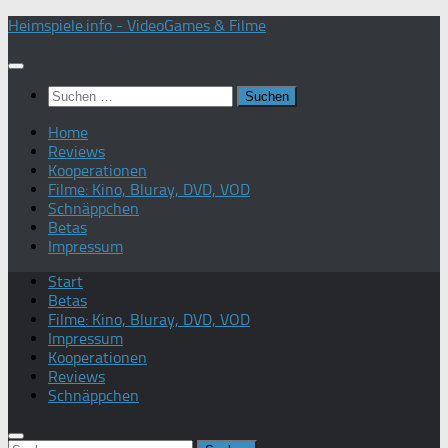
Zum
Heimspiele.info - VideoGames & Filme
Inhalt
springen
Suchen
nach:
Home
Reviews
Kooperationen
Filme: Kino, Bluray, DVD, VOD
Schnäppchen
Betas
Impressum
Start
Betas
Filme: Kino, Bluray, DVD, VOD
Impressum
Kooperationen
Reviews
Schnäppchen