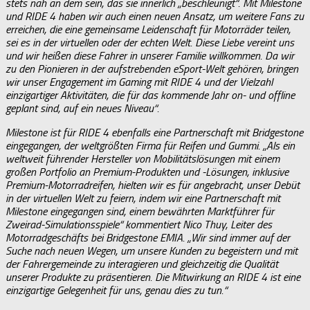
stets nah an dem sein, das sie innerlich „beschleunigt“. Mit Milestone
und RIDE 4 haben wir auch einen neuen Ansatz, um weitere Fans zu
erreichen, die eine gemeinsame Leidenschaft für Motorräder teilen,
sei es in der virtuellen oder der echten Welt. Diese Liebe vereint uns
und wir heißen diese Fahrer in unserer Familie willkommen. Da wir
zu den Pionieren in der aufstrebenden eSport-Welt gehören, bringen
wir unser Engagement im Gaming mit RIDE 4 und der Vielzahl
einzigartiger Aktivitäten, die für das kommende Jahr on- und offline
geplant sind, auf ein neues Niveau“.
Milestone ist für RIDE 4 ebenfalls eine Partnerschaft mit Bridgestone
eingegangen, der weltgrößten Firma für Reifen und Gummi. „Als ein
weltweit führender Hersteller von Mobilitätslösungen mit einem
großen Portfolio an Premium-Produkten und -Lösungen, inklusive
Premium-Motorradreifen, hielten wir es für angebracht, unser Debüt
in der virtuellen Welt zu feiern, indem wir eine Partnerschaft mit
Milestone eingegangen sind, einem bewährten Marktführer für
Zweirad-Simulationsspiele“ kommentiert Nico Thuy, Leiter des
Motorradgeschäfts bei Bridgestone EMIA. „Wir sind immer auf der
Suche nach neuen Wegen, um unsere Kunden zu begeistern und mit
der Fahrergemeinde zu interagieren und gleichzeitig die Qualität
unserer Produkte zu präsentieren. Die Mitwirkung an RIDE 4 ist eine
einzigartige Gelegenheit für uns, genau dies zu tun.“