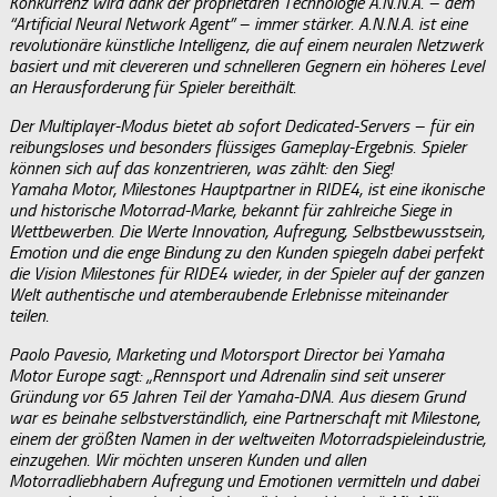
Konkurrenz wird dank der proprietären Technologie A.N.N.A. – dem
“Artificial Neural Network Agent” – immer stärker. A.N.N.A. ist eine
revolutionäre künstliche Intelligenz, die auf einem neuralen Netzwerk
basiert und mit clevereren und schnelleren Gegnern ein höheres Level
an Herausforderung für Spieler bereithält.
Der Multiplayer-Modus bietet ab sofort Dedicated-Servers – für ein
reibungsloses und besonders flüssiges Gameplay-Ergebnis. Spieler
können sich auf das konzentrieren, was zählt: den Sieg!
Yamaha Motor, Milestones Hauptpartner in RIDE4, ist eine ikonische
und historische Motorrad-Marke, bekannt für zahlreiche Siege in
Wettbewerben. Die Werte Innovation, Aufregung, Selbstbewusstsein,
Emotion und die enge Bindung zu den Kunden spiegeln dabei perfekt
die Vision Milestones für RIDE4 wieder, in der Spieler auf der ganzen
Welt authentische und atemberaubende Erlebnisse miteinander
teilen.
Paolo Pavesio, Marketing und Motorsport Director bei Yamaha
Motor Europe sagt: „Rennsport und Adrenalin sind seit unserer
Gründung vor 65 Jahren Teil der Yamaha-DNA. Aus diesem Grund
war es beinahe selbstverständlich, eine Partnerschaft mit Milestone,
einem der größten Namen in der weltweiten Motorradspieleindustrie,
einzugehen. Wir möchten unseren Kunden und allen
Motorradliebhabern Aufregung und Emotionen vermitteln und dabei