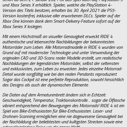
und Xbox Series X erhältlich. Spieler, welche die PlayStation 4-
Version des Titels besitzen, erhalten bis 30. April 2021 die PS5-
Version kostenfrei, inklusive aller erworbenen DLCs. Spieler auf der
Xbox One können dank dem Smart-Delivery-Feature sofort auf der
Xbox Series X loslegen.
Mit einem Höchstmaß an visueller Genauigkeit erweckt RIDE 4
authentische und lebensechte Nachbildungen der bekanntesten
Motorräder zum Leben. Alle Motorradmodelle in RIDE 4 wurden von
Grund auf mit modernster Technologie und unter Verwendung der
originalen CAD und 3D-Scans realer Modelle erstellt, um realistische
Nachbildungen der legendärsten Motorräder, selbst der seltensten
und exklusivsten, zum Leben zu erwecken. Jedes einzelne Motorrad-
Detail wurde sorgfältig wie bei den realen Pendants reproduziert.
Sogar das Cockpit ist eine perfekte Reproduktion, sowohl hinsichtlich
des Designs als auch der dynamischen Elemente.
Die Daten auf dem Armaturenbrett ändern sich in Echtzeit:
Geschwindigkeit, Temperatur, Traktionskontrolle… sogar die Ölflasche
vibriert entsprechend den Bewegungen des Motorrads! RIDE 4 ist ein
Spiel von Bike-Enthusiasten für Bike-Enthusiasten. Laser- und
Drohnen-Scanning ermöglichen eine nie dagewesene Genauigkeit bei
der Nachbildung der beliebtesten und kultigsten Strecken sowie eine