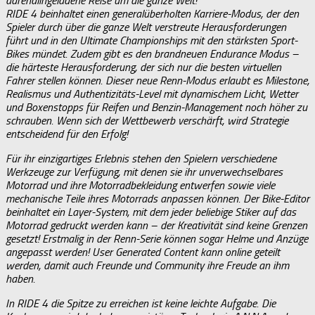
adrenalingeladene Reise um die ganze Welt!
RIDE 4 beinhaltet einen generalüberholten Karriere-Modus, der den
Spieler durch über die ganze Welt verstreute Herausforderungen
führt und in den Ultimate Championships mit den stärksten Sport-
Bikes mündet. Zudem gibt es den brandneuen Endurance Modus –
die härteste Herausforderung, der sich nur die besten virtuellen
Fahrer stellen können. Dieser neue Renn-Modus erlaubt es Milestone,
Realismus und Authentizitäts-Level mit dynamischem Licht, Wetter
und Boxenstopps für Reifen und Benzin-Management noch höher zu
schrauben. Wenn sich der Wettbewerb verschärft, wird Strategie
entscheidend für den Erfolg!
Für ihr einzigartiges Erlebnis stehen den Spielern verschiedene
Werkzeuge zur Verfügung, mit denen sie ihr unverwechselbares
Motorrad und ihre Motorradbekleidung entwerfen sowie viele
mechanische Teile ihres Motorrads anpassen können. Der Bike-Editor
beinhaltet ein Layer-System, mit dem jeder beliebige Stiker auf das
Motorrad gedruckt werden kann – der Kreativität sind keine Grenzen
gesetzt! Erstmalig in der Renn-Serie können sogar Helme und Anzüge
angepasst werden! User Generated Content kann online geteilt
werden, damit auch Freunde und Community ihre Freude an ihm
haben.
In RIDE 4 die Spitze zu erreichen ist keine leichte Aufgabe. Die