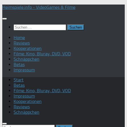
Zum
Heimspiele.info - VideoGames & Filme
Inhalt
springen
Suchen
nach:
Home
Reviews
Kooperationen
Filme: Kino, Bluray, DVD, VOD
Schnäppchen
Betas
Impressum
Start
Betas
Filme: Kino, Bluray, DVD, VOD
Impressum
Kooperationen
Reviews
Schnäppchen