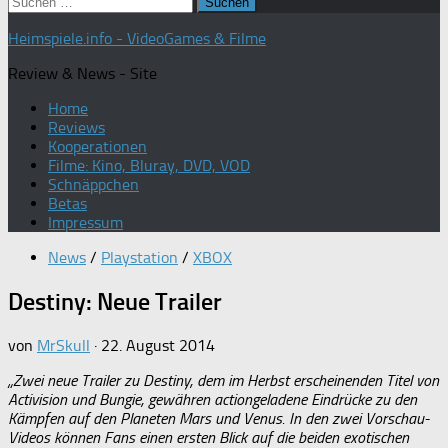
Suchen
nach:
Heimspiele.info - VideoGames & Filme
Review & News - Site
Home
Reviews
Kooperationen
Filme: Kino, Bluray, DVD, VOD
Schnäppchen
Betas
Impressum
News
/
Playstation
/
XBOX
Destiny: Neue Trailer
von
MrSkull
·
22. August 2014
„Zwei neue Trailer zu Destiny, dem im Herbst erscheinenden Titel von
Activision und Bungie, gewähren actiongeladene Eindrücke zu den
Kämpfen auf den Planeten Mars und Venus. In den zwei Vorschau-
Videos können Fans einen ersten Blick auf die beiden exotischen