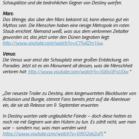
Schauplätze und die bedrohlichen Gegner von Destiny werfen.
Mars:
Das Wenige, das über den Mars bekannt ist, kann ebenso gut ein
Mythos sein. Die Menschen haben eine riesige Metropole im roten
Staub errichtet. Niemand weiß, was aus dem verlorenen Zeitalter
geworden ist, das jetzt unter den Dünen begraben liegt:
http://www.youtube.com/watch?v=rCTfuKZm14w
.
Venus:
Die Venus war einst der Schauplatz einer großen Entdeckung, ein
Paradies. Jetzt ist es ein Monument all dessen, was die Menschheit
verloren hat:
http://www.youtube.com/watch?v=SG6sl3FxUOw
.“
„Der neueste Trailer zu Destiny, dem langerwarteten Blockbuster von
Activision und Bungie, stimmt Fans bereits jetzt auf die Abenteuer
ein, die sie ab Release am 9. September erwarten.
In Destiny warten viele unglaubliche Feinde – doch diese hatten es
noch nie mit Gegnern wie den Hütern zu tun. Es zählt nicht, wer man
war – sondern nur, was man werden wird:
https://www.youtube.com/watch?v=VIKQ2qk2uPI
.“