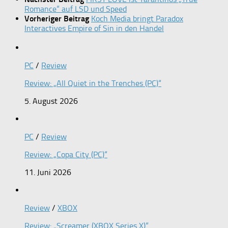
Romance“ auf LSD und Speed
Vorheriger Beitrag
Koch Media bringt Paradox
Interactives Empire of Sin in den Handel
PC
/
Review
Review: „All Quiet in the Trenches (PC)“
5. August 2026
PC
/
Review
Review: „Copa City (PC)“
11. Juni 2026
Review
/
XBOX
Review: „Screamer (XBOX Series X)“