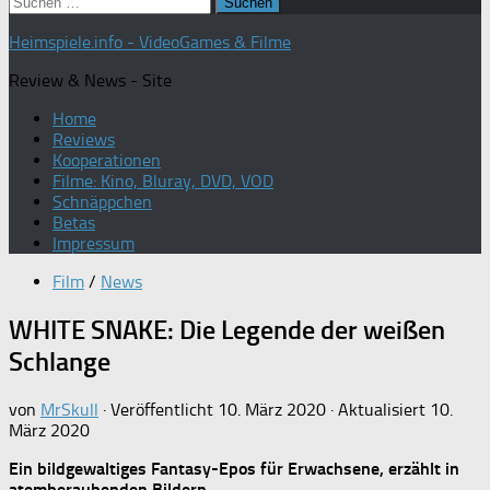
Suchen
nach:
Heimspiele.info - VideoGames & Filme
Review & News - Site
Home
Reviews
Kooperationen
Filme: Kino, Bluray, DVD, VOD
Schnäppchen
Betas
Impressum
Film
/
News
WHITE SNAKE: Die Legende der weißen
Schlange
von
MrSkull
· Veröffentlicht
10. März 2020
· Aktualisiert
10.
März 2020
Ein bildgewaltiges Fantasy-Epos für Erwachsene, erzählt in
atemberaubenden Bildern.