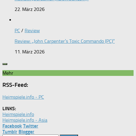
22. März 2026
PC
/
Review
Review: „John Carpenter’s Toxic Commando (PC)“
11. März 2026
Mehr
RSS-Feed:
Heimspiele.info - PC
LINKS:
Heimspiele.info
Heimspiele.info - Asia
Facebook
Twitter
Tumblr
Blogger