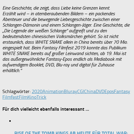
Eine Geschichte, die zeigt, dass Liebe keine Grenzen kennt.
Erzählt wird – in atemberaubenden Bildern – ein packendes
Abenteuer und die bewegende Liebesgeschichte zwischen einer
Schlangen-Dämonin und einem Schlangen-Jäger. Eine Geschichte, die
„Die Legende der weißen Schlange“ aufgreift und zu den
bedeutendsten chinesischen Volksmärchen gehört. So ist nicht
erstaunlich, dass WHITE SNAKE allein in China bereits über 70 Mio.
eingespielt hat. Beim Fantasy Filmfest 2019 konnte das Publikum
WHITE SNAKE bereits auf großer Leinwand sichten, ab 19. Mai ist
das außergewöhnliche Fantasy-Epos endlich als Mediabook mit
aufwendigem Booklet, DVD, Blu-ray und digital für Zuhause
erhältlich.“
Schlagwörter:
2020
Animation
Bluray
CGI
China
DVD
Epos
Fantasy
Filmfest
Film
Kino
Trick
Für dich vielleicht ebenfalls interessant …
RISE OF THE TOMB KINGS AB HEUTE FÜR TOTAL WAR: