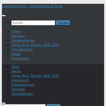
Zum
Heimspiele.info - VideoGames & Filme
Inhalt
springen
Suchen
nach:
Home
Reviews
Kooperationen
Filme: Kino, Bluray, DVD, VOD
Schnäppchen
Betas
Impressum
Start
Betas
Filme: Kino, Bluray, DVD, VOD
Impressum
Kooperationen
Reviews
Schnäppchen