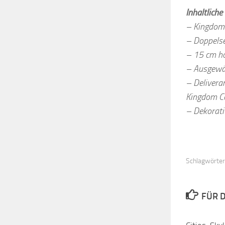
Inhaltliche
– Kingdom 
– Doppelse
– 15 cm ho
– Ausgewäh
– Delivera
Kingdom C
– Dekorati
Schlagwörter
FÜR D