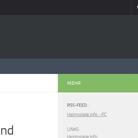
MEHR
RSS-FEED:
Heimspiele.info - PC
und
LINKS:
Heimspiele.info