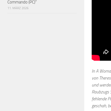
Commando (PC)“
11. MÄRZ 2026
In A Woman
von Theresa
und werden
Raubzugs S
fehlende Pu
geschah, b