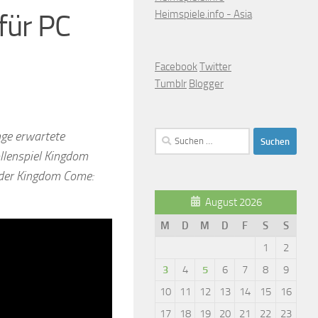
Heimspiele.info - Asia
 für PC
Facebook
Twitter
Tumblr
Blogger
nge erwartete
Suchen
nach:
llenspiel Kingdom
l der Kingdom Come:
August 2026
M
D
M
D
F
S
S
1
2
3
4
5
6
7
8
9
10
11
12
13
14
15
16
17
18
19
20
21
22
23