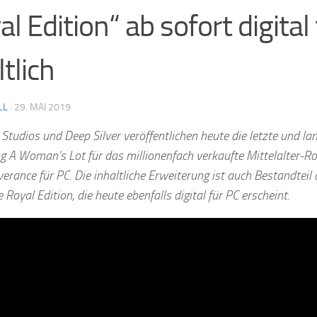
al Edition“ ab sofort digital
tlich
LL
·
29. MAI 2019
Studios und Deep Silver veröffentlichen heute die letzte und la
g A Woman’s Lot für das millionenfach verkaufte Mittelalter-Ro
verance für PC. Die inhaltliche Erweiterung ist auch Bestandtei
 Royal Edition, die heute ebenfalls digital für PC erscheint.