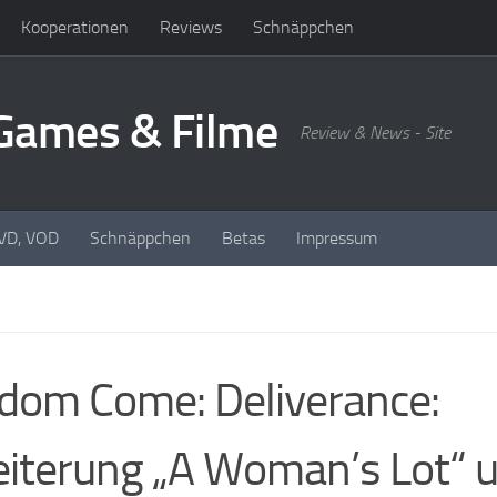
Kooperationen
Reviews
Schnäppchen
oGames & Filme
Review & News - Site
DVD, VOD
Schnäppchen
Betas
Impressum
dom Come: Deliverance:
iterung „A Woman’s Lot“ 