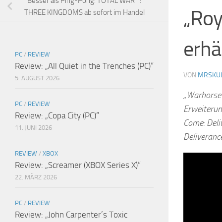
Besser als Ping-Pong: TOTAL WAR™:
„Roy
THREE KINGDOMS ab sofort im Handel
erhäl
PC
/
REVIEW
Review: „All Quiet in the Trenches (PC)“
VON
MRSKU
5. AUGUST 2026
„Warhorse 
PC
/
REVIEW
Erweiterun
Review: „Copa City (PC)“
Come: Deli
11. JUNI 2026
Deliverance
REVIEW
/
XBOX
Review: „Screamer (XBOX Series X)“
22. MÄRZ 2026
PC
/
REVIEW
Review: „John Carpenter’s Toxic