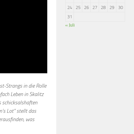
24
25
26
27
28
29
30
31
« Juli
t-Strangs in die Rolle
fach Leben in Skalitz
 schicksalshaften
s Lot“ stellt das
herausfinden, was