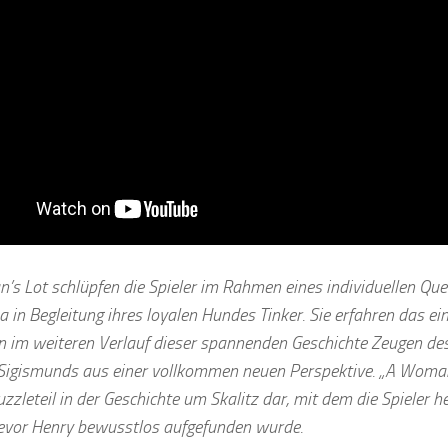
’s Lot schlüpfen die Spieler im Rahmen eines individuellen Ques
 in Begleitung ihres loyalen Hundes Tinker. Sie erfahren das ein
 im weiteren Verlauf dieser spannenden Geschichte Zeugen des
igismunds aus einer vollkommen neuen Perspektive. „A Woman’
zzleteil in der Geschichte um Skalitz dar, mit dem die Spieler 
evor Henry bewusstlos aufgefunden wurde.