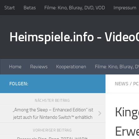
Start
Betas
Filme: Kino, Bluray, DVD, VOD
Impressum
Zum Inhalt springen
Heimspiele.info - Vide
Home
Reviews
Kooperationen
Filme: Kino, Bluray, 
FOLGEN:
NEWS
/
PC
NÄCHSTER BEITRAG
King
„Among the Sleep – Enhanced Edition“ ist
jetzt auch für Nintendo Switch™ erhältlich
Erwe
VORHERIGER BEITRAG