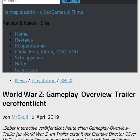
Suchen
nach:
Heimspiele.info - VideoGames & Filme
Review & News - Site
Home
Reviews
Kooperationen
Filme: Kino, Bluray, DVD, VOD
Schnäppchen
Betas
Impressum
News
/
Playstation
/
XBOX
World War Z: Gameplay-Overview-Trailer
veröffentlicht
von
MrSkull
·
5. April 2019
„Saber Interactive veröffentlicht heute einen Gameplay-Overview-
Trailer für World War Z. Im Trailer erzählt der Creative Director Oliver
Hollis-Leick den Spielern persönlich worauf sie sich freuen können.