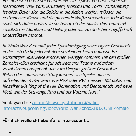
Episode ist in drei Kapitel unterteilt. Der Spieler entdeckt dabei die
Metropolen New York, Jerusalem, Moskau und Tokio. Vorbereitung
ist alles. Bevor sich die Spieler in die Action werfen, müssen sie
erstmal eine Klasse und die passende Waffe auswählen. Jede Klasse
spielt sich dabei anders. Je nachdem, ob der Spieler das Team mit
zusätzlicher Munition und Heilung oder mit zusätzlicher Angriffskraft
unterstützen möchte.
In World War Z erzählt jeder Spieldurchgang seine eigene Geschichte,
in der sich die KI jederzeit dem spielenden Team anpasst. Bei
vorsichtiger Spielweise erscheinen weniger Zombies. Bei den großen
Zombiewellen erscheint für schwächerer Teams außerdem
zusätzliches Equipment wie zum Beispiel größere Geschütze.
Neben der spannenden Story können sich Spieler auch in
aufreibenden 4v4-Events wie PVP oder PVE messen. Mit dabei sind
Klassiker wie King of the Hill, Domination und Deathmatch und neue
Modi wie der Scavenge Raid und der Vaccine Hunt.“
Schlagwörter:
Action
News
playstation
ps4
Saber
Interactive
upcoming
Video
World War Z
xbox
XBOX ONE
Zombie
Für dich vielleicht ebenfalls interessant …