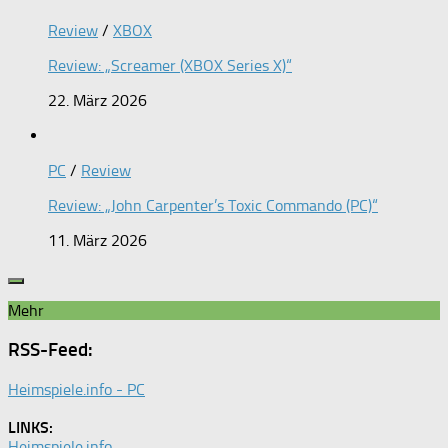
Review
/
XBOX
Review: „Screamer (XBOX Series X)“
22. März 2026
PC
/
Review
Review: „John Carpenter’s Toxic Commando (PC)“
11. März 2026
Mehr
RSS-Feed:
Heimspiele.info - PC
LINKS:
Heimspiele.info