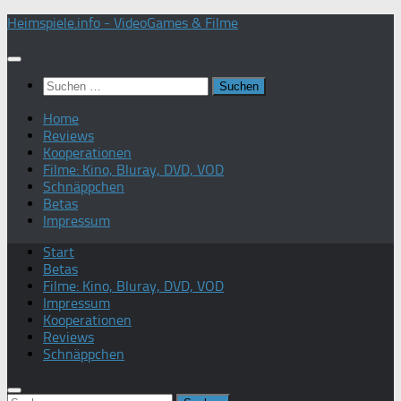
Zum
Heimspiele.info - VideoGames & Filme
Inhalt
springen
Suchen
nach:
Home
Reviews
Kooperationen
Filme: Kino, Bluray, DVD, VOD
Schnäppchen
Betas
Impressum
Start
Betas
Filme: Kino, Bluray, DVD, VOD
Impressum
Kooperationen
Reviews
Schnäppchen