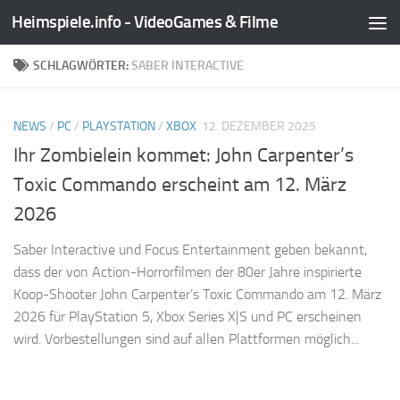
Heimspiele.info - VideoGames & Filme
Zum Inhalt springen
SCHLAGWÖRTER:
SABER INTERACTIVE
NEWS
/
PC
/
PLAYSTATION
/
XBOX
12. DEZEMBER 2025
Ihr Zombielein kommet: John Carpenter’s
Toxic Commando erscheint am 12. März
2026
Saber Interactive und Focus Entertainment geben bekannt,
dass der von Action-Horrorfilmen der 80er Jahre inspirierte
Koop-Shooter John Carpenter’s Toxic Commando am 12. März
2026 für PlayStation 5, Xbox Series X|S und PC erscheinen
wird. Vorbestellungen sind auf allen Plattformen möglich...