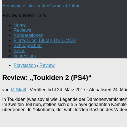
nach:
Heimspiele.info - VideoGames & Filme
Review & News - Site
Home
Reviews
Kooperationen
Filme: Kino, Bluray, DVD, VOD
Schnäppchen
Betas
Impressum
Playstation
/
Review
Review: „Toukiden 2 (PS4)“
von
MrSkull
· Veröffentlicht
24. März 2017
· Aktualisiert
24. Mä
In Toukiden (was soviel wie ‚Legende der Dämonenvernichter‘ 
Im zweiten Teil nun, stellen sich die Slayer genannten Kämpfe
überrennen. In Yokohama, der wohl letzten Bastion des Wide