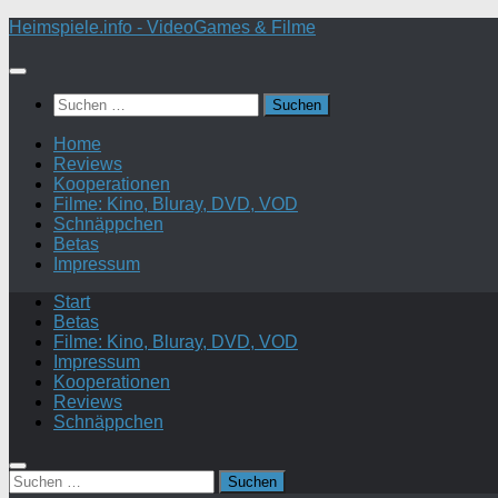
Zum
Heimspiele.info - VideoGames & Filme
Inhalt
springen
Suchen
nach:
Home
Reviews
Kooperationen
Filme: Kino, Bluray, DVD, VOD
Schnäppchen
Betas
Impressum
Start
Betas
Filme: Kino, Bluray, DVD, VOD
Impressum
Kooperationen
Reviews
Schnäppchen
Suchen