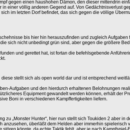
Kampf gegen einen haushohen Dämon, den dieser mittendrin einfa
in einer völlig anderen Gegend auf. Von Gedächtnisverlust gepl
 sich im letzten Dorf befindet, das sich gegen die völlige Übe
eschehnisse bis hier hin herauszufinden und zugleich Aufgabe
ibt, die sich nicht unbedingt grün sind, aber gegen die größere
unden und gerettet hat, ist fortan die befehlsgebende Anführeri
kt.
 diese stellt sich als open world dar und ist entsprechend weit
ben-Aufgaben und den hierdurch erhaltenen Belohnungen reali
tzlicheres Equipment gewandelt werden können, erhält der Prota
ssive Boni in verschiedenen Kampffertigkeiten liefern.
g zu „Monster Hunter“, hier nun stellt sich Toukiden 2 aber in
eich anzusehen, überläßt dem Helden aber immerhin spielerisch v
e stören könnte, da echte Taktik fehlt, aber je nach Kampfspie