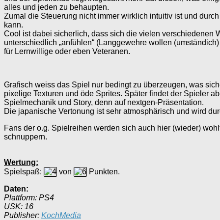
alles und jeden zu behaupten.
Zumal die Steuerung nicht immer wirklich intuitiv ist und du
kann.
Cool ist dabei sicherlich, dass sich die vielen verschiedene
unterschiedlich „anfühlen“ (Langgewehre wollen (umständich
für Lernwillige oder eben Veteranen.
Grafisch weiss das Spiel nur bedingt zu überzeugen, was siche
pixelige Texturen und öde Sprites. Später findet der Spieler a
Spielmechanik und Story, denn auf nextgen-Präsentation.
Die japanische Vertonung ist sehr atmosphärisch und wird durc
Fans der o.g. Spielreihen werden sich auch hier (wieder) wohlf
schnuppern.
Wertung:
Spielspaß:
von
Punkten.
Daten:
Plattform: PS4
USK: 16
Publisher:
KochMedia