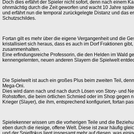
Doch dies erfährt der Spieler nicht sofort, denn nach einem 
ohnmächtig durch die Zeit geworfen und wacht 10 Jahre später 
und erfährt nun die temporal zurückgelegte Distanz und das er
Schutzschildes.
Fortan gilt es mehr über die eigene Vergangenheit und die G
kristallisiert sich heraus, dass es auch im Dorf Fraktionen g
zusammenhalten.
Eine erfindungsreiche Professorin, die den Helden im Wald gef
kennengelernten, neuen anderen Slayern die Spielwelt entdec
Die Spielwelt ist auch ein großes Plus beim zweiten Teil, denn
Mega-Oni.
Dies wird dann nach und nach durch Lösen von Story- und Ne
Rohstoffen, die beim örtlichen Schmied oder im Shop gegen nü
Krieger (Slayer), die ihm, entsprechend konfiguriert, fortan pa
Spielekenner wissen um die vorherigen Teile und die Beziehun
eben durch die riesige, offene Welt. Diese ist zwar häufig gl
und der Spielfokus liegt insgesamt mehr auf diesen, was einig