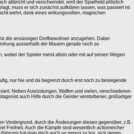
ch abbricht und verschwindet, wird der Spielheld plötzlich
agt, muss er sich zunächst aufklären lassen, was passiert ist
rmacht wehrt, dank eines wirkungsvollen, magischen
n für die ansässigen Dorfbewohner anzugehen. Dabei
 Bedrohung ausserhalb der Mauern gerade noch so
n, wobei der Spieler meist allein oder mit auf seinen Wegen
läufig, nur hie und da begrenzt durch erst noch zu besiegende
siert. Neben Ausrüstungen, Waffen und vielen, verschiedenen
gonist auch Hilfe durch die Geister verstorbener, großartiger
 den Vordergrund, durch die Änderungen diesen gegenüber, z.B.
iel Freiheit. Auch die Kämpfe sind wesentlich actionreicher
l-Erfahrung hat man doch auch so genug zu tun, sich gegen