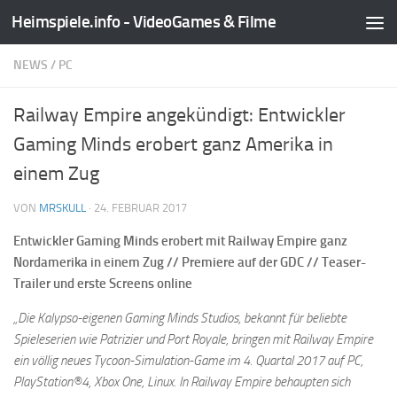
Heimspiele.info - VideoGames & Filme
Zum Inhalt springen
NEWS
/
PC
Railway Empire angekündigt: Entwickler
Gaming Minds erobert ganz Amerika in
einem Zug
VON
MRSKULL
·
24. FEBRUAR 2017
Entwickler Gaming Minds erobert mit Railway Empire ganz
Nordamerika in einem Zug // Premiere auf der GDC // Teaser-
Trailer und erste Screens online
„Die Kalypso-eigenen Gaming Minds Studios, bekannt für beliebte
Spieleserien wie Patrizier und Port Royale, bringen mit Railway Empire
ein völlig neues Tycoon-Simulation-Game im 4. Quartal 2017 auf PC,
PlayStation®4, Xbox One, Linux. In Railway Empire behaupten sich