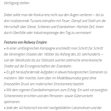
Verfügung stehen.
Dabei sollte man die Konkurrenz nicht aus den Augen verlieren – bis zu
drei rivalisierende Tycoons kämpfen mit Feuer, Dampf und Stahl um die
Herrschaft über Gleise, Schienen und Eisenbahnen. Höchste Zeit, ihnen
durch Überfälle oder Industriespionage den Tag zu vermiesen!
Features von Railway Empire:
• In einer umfangreichen Kampagne erschließt man Schritt für Schritt
die Vereinigten Staaten der 1830er bis Anfang des 20. Jahrhunderts –
von der Westküste bis zur Ostküste warten zahlreiche amerikanische
Städte auf die Errungenschaften der Eisenbahn.
• Es gilt herausfordernde Aufgaben in abwechslungsreichen Szenarien zu
meistern. Wer möchte, kann aber im Modellbaumodus ganz ohne
finanziellen Druck am malerischen Streckennetz basteln.
• Mit dem eigenen Eisenbahnimperium zum Erfolg: Ein weit verzweigtes
Schienennetz errichten und den Personen- sowie Güterverkehr
optimieren.
• Jede der 40 historisch korrekt nachgebildeten Lokomotiven und der