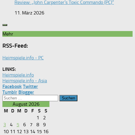
Review: „John Carpenter’s Toxic Commando (PC)“
11. März 2026
Mehr
RSS-Feed:
Heimspiele.info - PC
LINKS:
Heimspiele.info
Heimspiele.info - Asia
Facebook
Twitter
Tumblr
Blogger
Suchen
nach:
August 2026
M
D
M
D
F
S
S
1
2
3
4
5
6
7
8
9
10
11
12
13
14
15
16