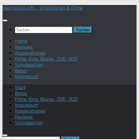
Zum
Heimspiele.info - VideoGames & Filme
Inhalt
springen
Suchen
nach:
Home
Reviews
Kooperationen
Filme: Kino, Bluray, DVD, VOD
Schnäppchen
Betas
Impressum
Start
Betas
Filme: Kino, Bluray, DVD, VOD
Impressum
Kooperationen
Reviews
Schnäppchen