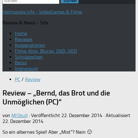
Suchen
nach:
Heimspiele.info - VideoGames & Filme
Review & News - Site
Home
Reviews
Kooperationen
Filme: Kino, Bluray, DVD, VOD
Schnäppchen
Betas
Impressum
PC
/
Review
Review – „Bernd, das Brot und die
Unmöglichen (PC)“
von
MrSkull
· Veröffentlicht
22. Dezember 2014
· Aktualisiert
22. Dezember 2014
So ein albernes Spiel! Aber „Mist“? Nein 🙂