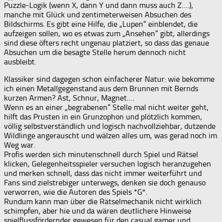
Puzzle-Logik (wenn X, dann Y und dann muss auch Z….),
manche mit Glück und zentimeterweisen Absuchen des
Bildschirms. Es gibt eine Hilfe, die „Lupen“ einblendet, die
aufzeigen sollen, wo es etwas zum „Ansehen“ gibt, allerdings
sind diese öfters recht ungenau platziert, so dass das genaue
Absuchen um die besagte Stelle herum dennoch nicht
ausbleibt.
Klassiker sind dagegen schon einfacherer Natur: wie bekomme
ich einen Metallgegenstand aus dem Brunnen mit Bernds
kurzen Armen? Ast, Schnur, Magnet….
Wenn es an einer „begrabenen“ Stelle mal nicht weiter geht,
hilft das Prusten in ein Grunzophon und plötzlich kommen,
völlig selbstverständlich und logisch nachvollziehbar, dutzende
Wildlinge angerauscht und wälzen alles um, was gerad noch im
Weg war.
Profis werden sich minutenschnell durch Spiel und Rätsel
klicken, Gelegenheitsspieler versuchen logisch heranzugehen
und merken schnell, dass das nicht immer weiterführt und
Fans sind zielstrebiger unterwegs, denken sie doch genauso
verworren, wie die Autoren des Spiels *G*.
Rundum kann man über die Rätselmechanik nicht wirklich
schimpfen, aber hie und da wären deutlichere Hinweise
spielflussfördernder gewesen für den casual gamer und