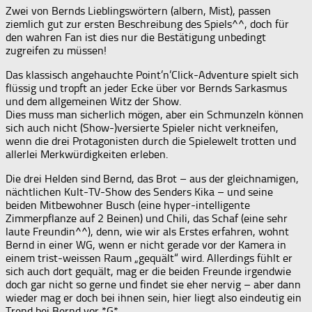
Zwei von Bernds Lieblingswörtern (albern, Mist), passen
ziemlich gut zur ersten Beschreibung des Spiels^^, doch für
den wahren Fan ist dies nur die Bestätigung unbedingt
zugreifen zu müssen!
Das klassisch angehauchte Point’n’Click-Adventure spielt sich
flüssig und tropft an jeder Ecke über vor Bernds Sarkasmus
und dem allgemeinen Witz der Show.
Dies muss man sicherlich mögen, aber ein Schmunzeln können
sich auch nicht (Show-)versierte Spieler nicht verkneifen,
wenn die drei Protagonisten durch die Spielewelt trotten und
allerlei Merkwürdigkeiten erleben.
Die drei Helden sind Bernd, das Brot – aus der gleichnamigen,
nächtlichen Kult-TV-Show des Senders Kika – und seine
beiden Mitbewohner Busch (eine hyper-intelligente
Zimmerpflanze auf 2 Beinen) und Chili, das Schaf (eine sehr
laute Freundin^^), denn, wie wir als Erstes erfahren, wohnt
Bernd in einer WG, wenn er nicht gerade vor der Kamera in
einem trist-weissen Raum „gequält“ wird. Allerdings fühlt er
sich auch dort gequält, mag er die beiden Freunde irgendwie
doch gar nicht so gerne und findet sie eher nervig – aber dann
wieder mag er doch bei ihnen sein, hier liegt also eindeutig ein
Trend bei Bernd vor *G*.