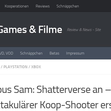
Kooperationen
Reviews
Schnäppchen
oGames & Filme
Review & News - Site
DVD, VOD
Schnäppchen
Betas
Impressum
/
PLAYSTATION
/
XBOX
ous Sam: Shatterverse an 
takulärer Koop-Shooter er