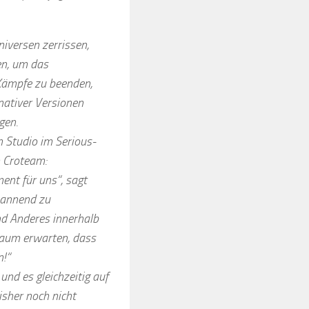
versen zerrissen,
n, um das
 Kämpfe zu beenden,
nativer Versionen
gen.
n Studio im Serious-
 Croteam:
ent für uns“, sagt
pannend zu
nd Anderes innerhalb
 kaum erwarten, dass
n!“
und es gleichzeitig auf
isher noch nicht