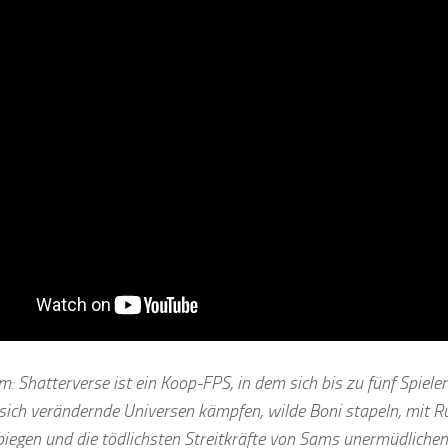
m: Shatterverse ist ein Koop-FPS, in dem sich bis zu fünf Spie
 sich verändernde Universen kämpfen, wilde Boni stapeln, mit R
biegen und die tödlichsten Streitkräfte von Sams unermüdliche