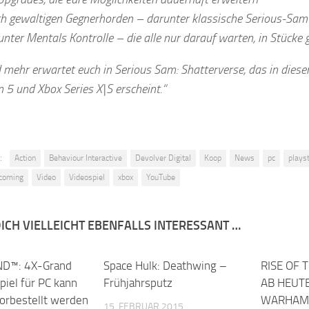
uch gewaltigen Gegnerhorden – darunter klassische Serious-Sa
unter Mentals Kontrolle – die alle nur darauf warten, in Stücke
d mehr erwartet euch in Serious Sam: Shatterverse, das in diese
 5 und Xbox Series X|S erscheint.“
:
Action
Behaviour Interactive
Devolver Digital
Koop
News
pc
plays
coming
Video
Videospiel
xbox
YouTube
ICH VIELLEICHT EBENFALLS INTERESSANT …
D™: 4X-Grand
Space Hulk: Deathwing –
RISE OF 
piel für PC kann
Frühjahrsputz
AB HEUTE
vorbestellt werden
WARHAMM
15. FEBRUAR 2015