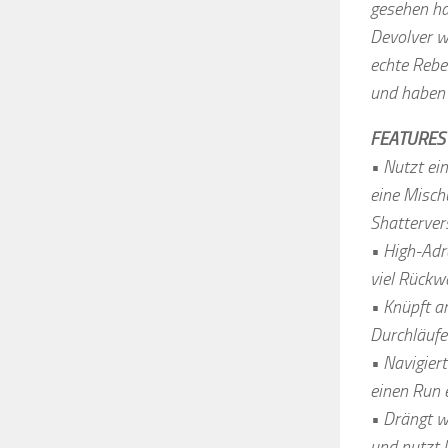
gesehen ha
Devolver w
echte Rebel
und haben 
FEATURES
• Nutzt ei
eine Misch
Shatterver
• High-Adr
viel Rückw
• Knüpft a
Durchläufe
• Navigiert
einen Run 
• Drängt w
und nutzt 