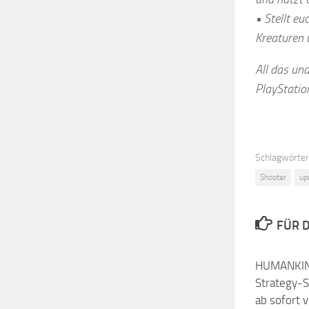
• Stellt e
Kreaturen 
All das un
PlayStation
Schlagwörter
Shooter
up
FÜR D
HUMANKIN
Strategy-S
ab sofort 