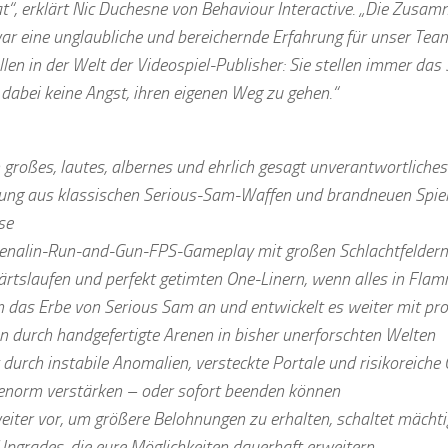
t“, erklärt Nic Duchesne von Behaviour Interactive. „Die Zusam
ar eine unglaubliche und bereichernde Erfahrung für unser Team
len in der Welt der Videospiel-Publisher: Sie stellen immer das S
dabei keine Angst, ihren eigenen Weg zu gehen.“
n großes, lautes, albernes und ehrlich gesagt unverantwortliche
ung aus klassischen Serious-Sam-Waffen und brandneuen Spie
se
enalin-Run-and-Gun-FPS-Gameplay mit großen Schlachtfeldern
ärtslaufen und perfekt getimten One-Linern, wenn alles in Fla
n das Erbe von Serious Sam an und entwickelt es weiter mit pro
n durch handgefertigte Arenen in bisher unerforschten Welten
 durch instabile Anomalien, versteckte Portale und risikoreiche 
enorm verstärken – oder sofort beenden können
eiter vor, um größere Belohnungen zu erhalten, schaltet mächti
Upgrades, die eure Möglichkeiten dauerhaft erweitern