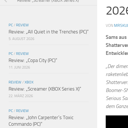
Review: „Screamer (XBOX Series X)“
202
PC
/
REVIEW
VON
MRSKU
Review: „All Quiet in the Trenches (PC)“
Sams aus 
5. AUGUST 2026
Shatterve
Entwickle
PC
/
REVIEW
Review: „Copa City (PC)“
„Der dimen
11. JUNI 2026
raketenlie
Shatterver
REVIEW
/
XBOX
Review: „Screamer (XBOX Series X)“
Boomer-Sho
22. MÄRZ 2026
Serious Sa
dem Ganzen
PC
/
REVIEW
Review: „John Carpenter’s Toxic
Commando (PC)“