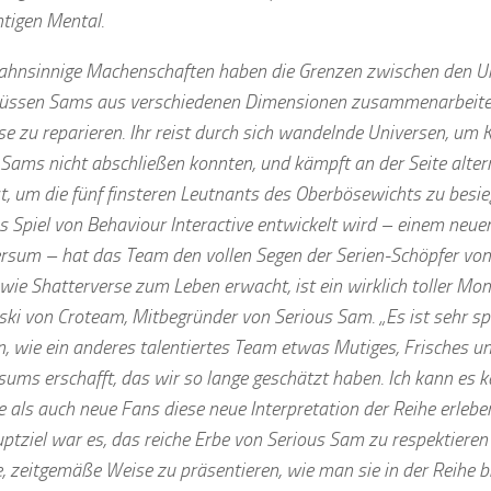
htigen Mental.
hnsinnige Machenschaften haben die Grenzen zwischen den Uni
üssen Sams aus verschiedenen Dimensionen zusammenarbeite
se zu reparieren. Ihr reist durch sich wandelnde Universen, um
 Sams nicht abschließen konnten, und kämpft an der Seite alter
st, um die fünf finsteren Leutnants des Oberbösewichts zu besie
 Spiel von Behaviour Interactive entwickelt wird – einem neue
sum – hat das Team den vollen Segen der Serien-Schöpfer von
wie Shatterverse zum Leben erwacht, ist ein wirklich toller Mom
ki von Croteam, Mitbegründer von Serious Sam. „Es ist sehr s
, wie ein anderes talentiertes Team etwas Mutiges, Frisches u
sums erschafft, das wir so lange geschätzt haben. Ich kann es
e als auch neue Fans diese neue Interpretation der Reihe erlebe
ptziel war es, das reiche Erbe von Serious Sam zu respektieren 
e, zeitgemäße Weise zu präsentieren, wie man sie in der Reihe b