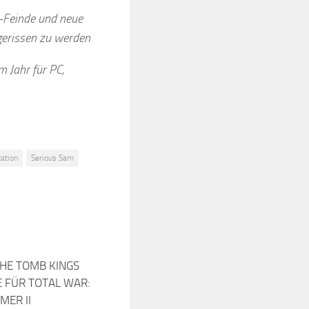
m-Feinde und neue
 gerissen zu werden
m Jahr für PC,
tation
Serious Sam
THE TOMB KINGS
 FÜR TOTAL WAR:
ER II