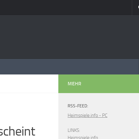
MEHR
RSS-FEED:
–
Heimspiele.info - PC
scheint
LINKS:
Heimspiele.info