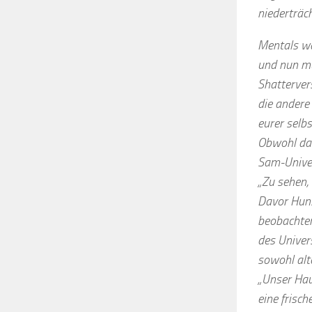
niederträc
Mentals wa
und nun m
Shatterver
die andere
eurer selb
Obwohl das
Sam-Univer
„Zu sehen, 
Davor Huns
beobachten
des Univer
sowohl alt
„Unser Hau
eine frisch