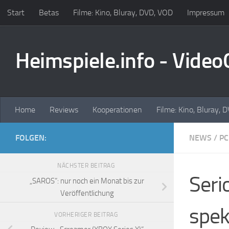
Start
Betas
Filme: Kino, Bluray, DVD, VOD
Impressum
Zum Inhalt springen
Heimspiele.info - Vide
Home
Reviews
Kooperationen
Filme: Kino, Bluray, 
FOLGEN:
NEWS
/
PC
NÄCHSTER BEITRAG
Seri
„SAROS“: nur noch ein Monat bis zur
Veröffentlichung
spek
VORHERIGER BEITRAG