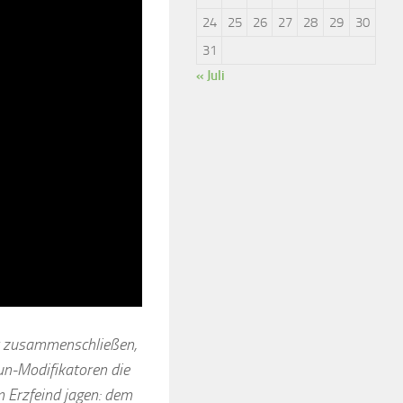
24
25
26
27
28
29
30
31
« Juli
ler zusammenschließen,
un-Modifikatoren die
m Erzfeind jagen: dem