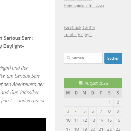
Heimspiele.info - Asia
Facebook
Twitter
Tumblr
Blogger
n Serious Sam:
 Daylight-
Suchen
nach:
ight) und der
fte, um Serious Sam:
August 2026
uf den Abenteuern der
-and-Gun-Klassiker
M
D
M
D
F
S
S
 feiert – und verpasst
1
2
3
4
5
6
7
8
9
10
11
12
13
14
15
16
17
18
19
20
21
22
23