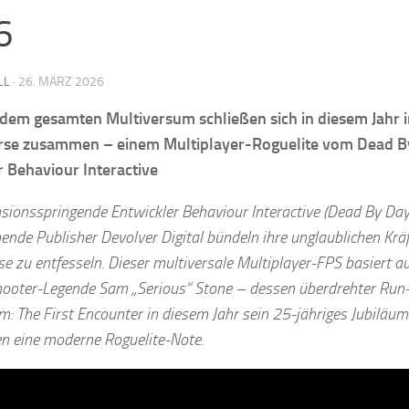
6
LL
·
26. MÄRZ 2026
dem gesamten Multiversum schließen sich in diesem Jahr i
rse zusammen – einem Multiplayer-Roguelite vom Dead By
r Behaviour Interactive
sionsspringende Entwickler Behaviour Interactive (Dead By Dayl
bende Publisher Devolver Digital bündeln ihre unglaublichen Krä
se zu entfesseln. Dieser multiversale Multiplayer-FPS basiert a
oter-Legende Sam „Serious“ Stone – dessen überdrehter Run
m: The First Encounter in diesem Jahr sein 25-jähriges Jubiläum
 eine moderne Roguelite-Note.