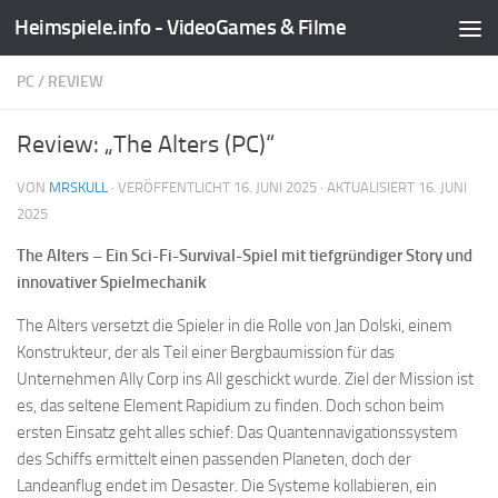
Heimspiele.info - VideoGames & Filme
Zum Inhalt springen
PC
/
REVIEW
Review: „The Alters (PC)“
VON
MRSKULL
· VERÖFFENTLICHT
16. JUNI 2025
· AKTUALISIERT
16. JUNI
2025
The Alters – Ein Sci-Fi-Survival-Spiel mit tiefgründiger Story und
innovativer Spielmechanik
The Alters versetzt die Spieler in die Rolle von Jan Dolski, einem
Konstrukteur, der als Teil einer Bergbaumission für das
Unternehmen Ally Corp ins All geschickt wurde. Ziel der Mission ist
es, das seltene Element Rapidium zu finden. Doch schon beim
ersten Einsatz geht alles schief: Das Quantennavigationssystem
des Schiffs ermittelt einen passenden Planeten, doch der
Landeanflug endet im Desaster. Die Systeme kollabieren, ein