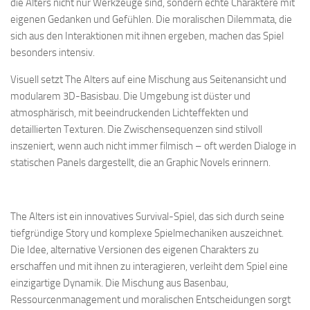
die Alters nicht nur Werkzeuge sind, sondern echte Charaktere mit
eigenen Gedanken und Gefühlen. Die moralischen Dilemmata, die
sich aus den Interaktionen mit ihnen ergeben, machen das Spiel
besonders intensiv.
Visuell setzt The Alters auf eine Mischung aus Seitenansicht und
modularem 3D-Basisbau. Die Umgebung ist düster und
atmosphärisch, mit beeindruckenden Lichteffekten und
detaillierten Texturen. Die Zwischensequenzen sind stilvoll
inszeniert, wenn auch nicht immer filmisch – oft werden Dialoge in
statischen Panels dargestellt, die an Graphic Novels erinnern.
The Alters ist ein innovatives Survival-Spiel, das sich durch seine
tiefgründige Story und komplexe Spielmechaniken auszeichnet.
Die Idee, alternative Versionen des eigenen Charakters zu
erschaffen und mit ihnen zu interagieren, verleiht dem Spiel eine
einzigartige Dynamik. Die Mischung aus Basenbau,
Ressourcenmanagement und moralischen Entscheidungen sorgt