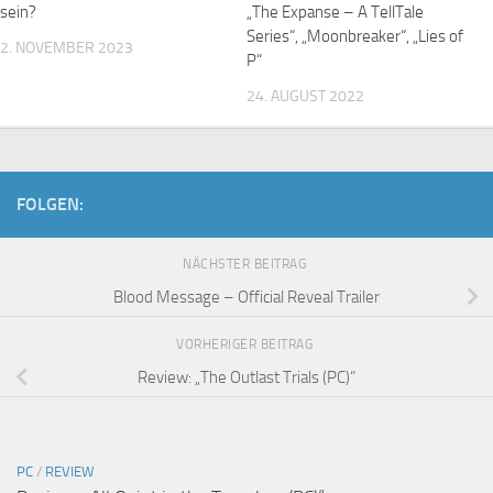
sein?
„The Expanse – A TellTale
Series“, „Moonbreaker“, „Lies of
2. NOVEMBER 2023
P“
24. AUGUST 2022
FOLGEN:
NÄCHSTER BEITRAG
Blood Message – Official Reveal Trailer
VORHERIGER BEITRAG
Review: „The Outlast Trials (PC)“
PC
/
REVIEW