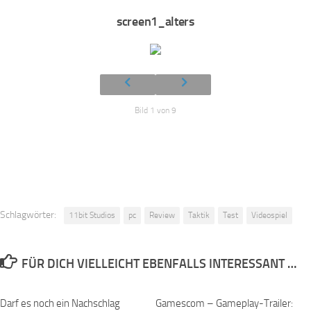
screen1_alters
Bild 1 von 9
Schlagwörter:
11bit Studios
pc
Review
Taktik
Test
Videospiel
FÜR DICH VIELLEICHT EBENFALLS INTERESSANT …
Darf es noch ein Nachschlag
Gamescom – Gameplay-Trailer: