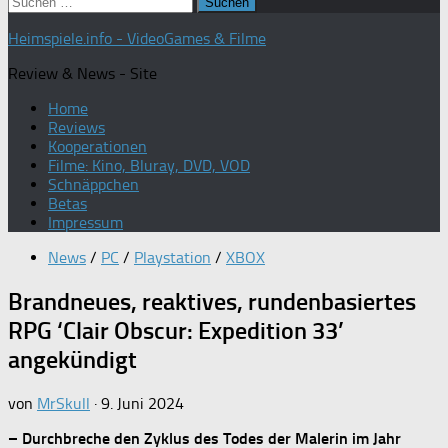
Suchen
nach:
Heimspiele.info - VideoGames & Filme
Review & News - Site
Home
Reviews
Kooperationen
Filme: Kino, Bluray, DVD, VOD
Schnäppchen
Betas
Impressum
News
/
PC
/
Playstation
/
XBOX
Brandneues, reaktives, rundenbasiertes
RPG ‘Clair Obscur: Expedition 33’
angekündigt
von
MrSkull
·
9. Juni 2024
– Durchbreche den Zyklus des Todes der Malerin im Jahr