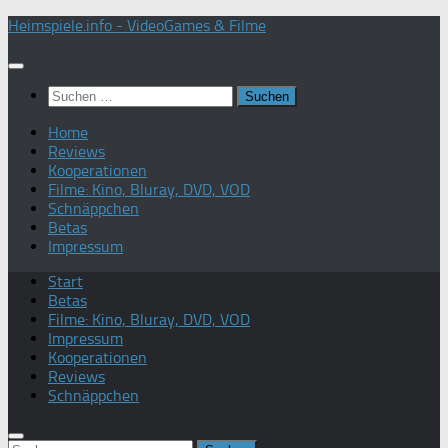
Zum
Heimspiele.info - VideoGames & Filme
Inhalt
springen
Suchen
nach:
Home
Reviews
Kooperationen
Filme: Kino, Bluray, DVD, VOD
Schnäppchen
Betas
Impressum
Start
Betas
Filme: Kino, Bluray, DVD, VOD
Impressum
Kooperationen
Reviews
Schnäppchen