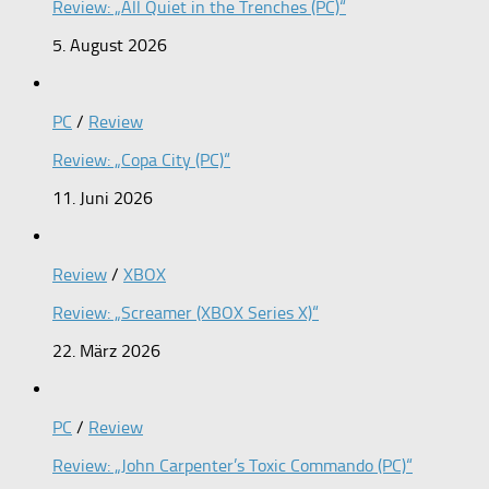
Review: „All Quiet in the Trenches (PC)“
5. August 2026
PC
/
Review
Review: „Copa City (PC)“
11. Juni 2026
Review
/
XBOX
Review: „Screamer (XBOX Series X)“
22. März 2026
PC
/
Review
Review: „John Carpenter’s Toxic Commando (PC)“