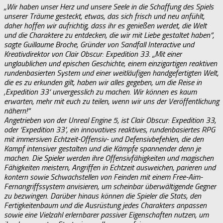
„Wir haben unser Herz und unsere Seele in die Schaffung des Spiels
unserer Träume gesteckt, etwas, das sich frisch und neu anfühlt,
daher hoffen wir aufrichtig, dass ihr es genießen werdet, die Welt
und die Charaktere zu entdecken, die wir mit Liebe gestaltet haben“,
sagte Guillaume Broche, Gründer von Sandfall Interactive und
Kreativdirektor von Clair Obscur: Expedition 33. „Mit einer
unglaublichen und epischen Geschichte, einem einzigartigen reaktiven
rundenbasierten System und einer weitläufigen handgefertigten Welt,
die es zu erkunden gilt, haben wir alles gegeben, um die Reise in
‚Expedition 33‘ unvergesslich zu machen. Wir können es kaum
erwarten, mehr mit euch zu teilen, wenn wir uns der Veröffentlichung
nähern!“
Angetrieben von der Unreal Engine 5, ist Clair Obscur: Expedition 33,
oder ‘Expedition 33’, ein innovatives reaktives, rundenbasiertes RPG
mit immersiven Echtzeit-Offensiv- und Defensivbefehlen, die den
Kampf intensiver gestalten und die Kämpfe spannender denn je
machen. Die Spieler werden ihre Offensivfähigkeiten und magischen
Fähigkeiten meistern, Angriffen in Echtzeit ausweichen, parieren und
kontern sowie Schwachstellen von Feinden mit einem Free-Aim-
Fernangriffssystem anvisieren, um scheinbar überwältigende Gegner
zu bezwingen. Darüber hinaus können die Spieler die Stats, den
Fertigkeitenbaum und die Ausrüstung jedes Charakters anpassen
sowie eine Vielzahl erlernbarer passiver Eigenschaften nutzen, um