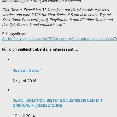
ihre bevorzugten Strategien endlos zu verfeinern.
Clair Obscur: Expedition 33 kann jetzt auf die Wunschliste gesetzt
werden und wird 2025 für Xbox Series X|S (ab dem ersten Tag mit
Xbox Game Pass verfügbar), PlayStation 5 und PC (über Steam und
den Epic Games Store) erhältlich sein.“
Schlagwörter:
Action
News
pc
playstation
RPG
upcoming
Video
Videospiel
xbox
YouT
Für dich vielleicht ebenfalls interessant …
Review: „Ceres“
27. Juni 2016
ALIEN: ISOLATION BIETET BONUSMISSIONEN MIT
ORIGINAL FILMBESETZUNG
10. Juli 2014