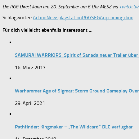
Die RGG Direct kann am 20. September um 6 Uhr MESZ via
Twitch.tv
Schlagwörter:
Action
News
playstation
RGG
SEGA
upcoming
xbox
Für dich vielleicht ebenfalls interessant …
SAMURAI WARRIORS: Spirit of Sanada neuer Trailer über
16. März 2017
Warhammer Age of Sigmar: Storm Ground Gameplay Overview 
29. April 2021
Pathfinder: Kingmaker – „The Wildcard“ DLC verfügbar