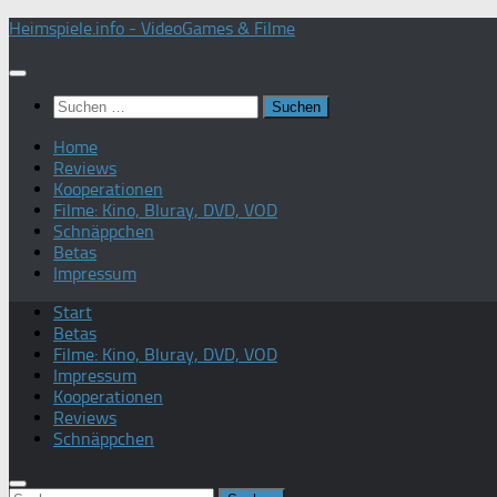
Zum
Heimspiele.info - VideoGames & Filme
Inhalt
springen
Suchen
nach:
Home
Reviews
Kooperationen
Filme: Kino, Bluray, DVD, VOD
Schnäppchen
Betas
Impressum
Start
Betas
Filme: Kino, Bluray, DVD, VOD
Impressum
Kooperationen
Reviews
Schnäppchen