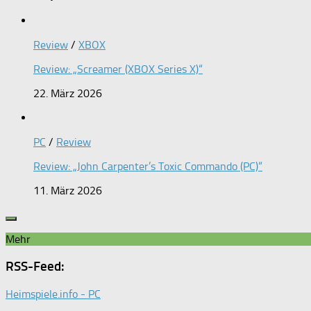
Review
/
XBOX
Review: „Screamer (XBOX Series X)“
22. März 2026
PC
/
Review
Review: „John Carpenter’s Toxic Commando (PC)“
11. März 2026
Mehr
RSS-Feed:
Heimspiele.info - PC