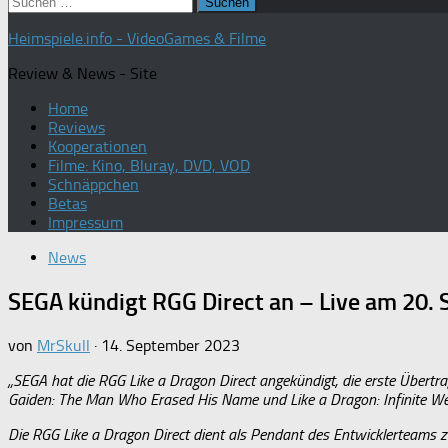
Suchen
nach:
Heimspiele.info - VideoGames & Filme
Review & News - Site
Home
Reviews
Kooperationen
Filme: Kino, Bluray, DVD, VOD
Schnäppchen
Betas
Impressum
News
SEGA kündigt RGG Direct an – Live am 20.
von
MrSkull
·
14. September 2023
„SEGA hat die RGG Like a Dragon Direct angekündigt, die erste Übertr
Gaiden: The Man Who Erased His Name und Like a Dragon: Infinite Weal
Die RGG Like a Dragon Direct dient als Pendant des Entwicklerteams 