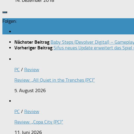
14. Dezember 2018
Folgen:
Nächster Beitrag
Baby Steps (Devolver Digital) – Gameplay
Vorheriger Beitrag
Sifus neues Update erweitert das Spie
PC
/
Review
Review: „All Quiet in the Trenches (PC)“
5. August 2026
PC
/
Review
Review: „Copa City (PC)“
11. Juni 2026