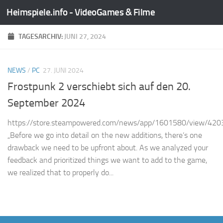
Heimspiele.info - VideoGames & Filme
Zum Inhalt springen
TAGESARCHIV:
JUNI 27, 2024
NEWS
/
PC
27. JUNI 2024
Frostpunk 2 verschiebt sich auf den 20.
September 2024
https://store.steampowered.com/news/app/1601580/view/4
„Before we go into detail on the new additions, there’s one
drawback we need to be upfront about. As we analyzed your
feedback and prioritized things we want to add to the game,
we realized that to properly do...