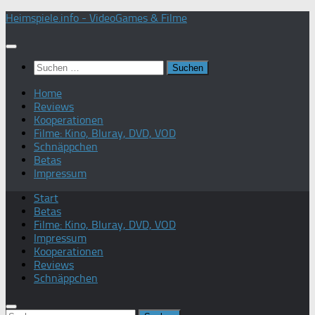
Zum
Heimspiele.info - VideoGames & Filme
Inhalt
springen
Suchen
nach:
Home
Reviews
Kooperationen
Filme: Kino, Bluray, DVD, VOD
Schnäppchen
Betas
Impressum
Start
Betas
Filme: Kino, Bluray, DVD, VOD
Impressum
Kooperationen
Reviews
Schnäppchen