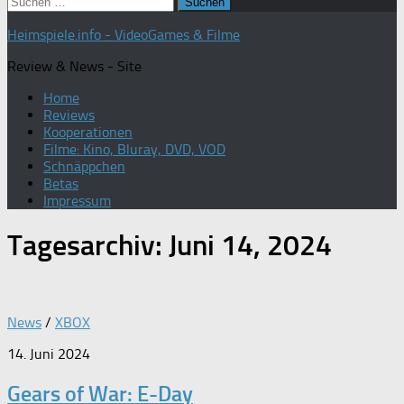
Suchen
nach:
Heimspiele.info - VideoGames & Filme
Review & News - Site
Home
Reviews
Kooperationen
Filme: Kino, Bluray, DVD, VOD
Schnäppchen
Betas
Impressum
Tagesarchiv:
Juni 14, 2024
News
/
XBOX
14. Juni 2024
Gears of War: E-Day