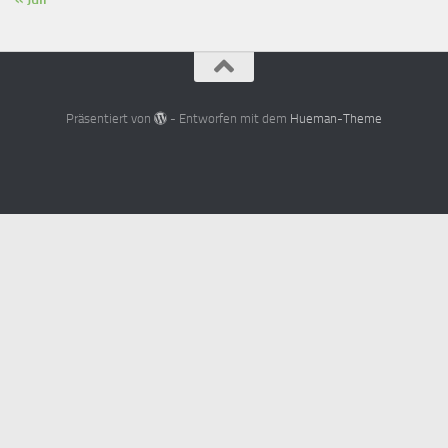
Präsentiert von
- Entworfen mit dem
Hueman-Theme