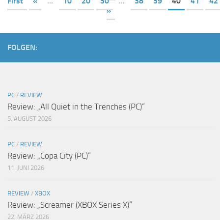
First
«
...
10
20
30
...
38
39
40
41
42
»
FOLGEN:
PC
/
REVIEW
Review: „All Quiet in the Trenches (PC)“
5. AUGUST 2026
PC
/
REVIEW
Review: „Copa City (PC)“
11. JUNI 2026
REVIEW
/
XBOX
Review: „Screamer (XBOX Series X)“
22. MÄRZ 2026