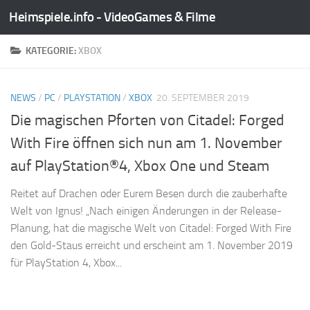
Heimspiele.info - VideoGames & Filme
Zum Inhalt springen
KATEGORIE:
XBOX
NEWS
/
PC
/
PLAYSTATION
/
XBOX
20. SEPTEMBER 2019
Die magischen Pforten von Citadel: Forged
With Fire öffnen sich nun am 1. November
auf PlayStation®4, Xbox One und Steam
Reitet auf Drachen oder Eurem Besen durch die zauberhafte
Welt von Ignus! „Nach einigen Änderungen in der Release-
Planung, hat die magische Welt von Citadel: Forged With Fire
den Gold-Staus erreicht und erscheint am 1. November 2019
für PlayStation 4, Xbox...