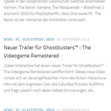
Spieler in der vampirischen Gesellschaft Seattles anschließen
können: The Baron. Vampire: The Masquerade – Bloodlines 2
erscheint 2020 für PlayStation®4, Xbox One sowie PC. The
Baron ist der Herrscher der kriminellen Unterwelt...
NEWS
/
PC
/
PLAYSTATION
/
XBOX
18. SEPTEMBER 2019
Neuer Trailer für Ghostbusters™ : The
Videogame Remastered
„Saber Interactive hat einen neuen Trailer für Ghostbusters™ :
The Videogame Remastered veröffentlicht. Dieses neue Video
richtet sich an die eingefleischten Fans des Action-Adventure-
Hits mit dem originalen Cast des Columbia Pictures’ Kultfilms
und fragt sowohl nach deren liebste Erinnerungen, als...
NEWS
/
PC
/
PLAYSTATION
/
XBOX
13. SEPTEMBER 2019