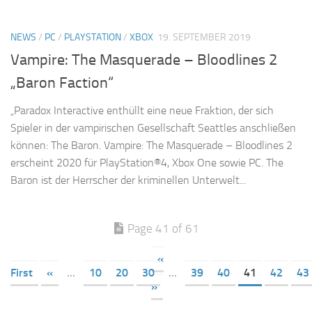
NEWS
/
PC
/
PLAYSTATION
/
XBOX
19. SEPTEMBER 2019
Vampire: The Masquerade – Bloodlines 2
„Baron Faction“
„Paradox Interactive enthüllt eine neue Fraktion, der sich
Spieler in der vampirischen Gesellschaft Seattles anschließen
können: The Baron. Vampire: The Masquerade – Bloodlines 2
erscheint 2020 für PlayStation®4, Xbox One sowie PC. The
Baron ist der Herrscher der kriminellen Unterwelt...
Page 41 of 61
«
First
«
...
10
20
30
...
39
40
41
42
43
»