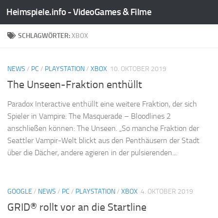
Heimspiele.info - VideoGames & Filme
Zum Inhalt springen
SCHLAGWÖRTER:
XBOX
NEWS
/
PC
/
PLAYSTATION
/
XBOX
10. OKTOBER 2019
The Unseen-Fraktion enthüllt
Paradox Interactive enthüllt eine weitere Fraktion, der sich
Spieler in Vampire: The Masquerade – Bloodlines 2
anschließen können: The Unseen. „So manche Fraktion der
Seattler Vampir-Welt blickt aus den Penthäusern der Stadt
über die Dächer, andere agieren in der pulsierenden...
GOOGLE
/
NEWS
/
PC
/
PLAYSTATION
/
XBOX
4. OKTOBER 2019
GRID® rollt vor an die Startline