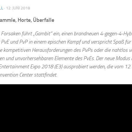
LL
·
12. JUNI 2018
ammle, Horte, Überfalle
: Forsaken führt „Gambit“ ein, einen brandneuen 4-gegen-4-Hy
 PvE und PvP in einem epischen Kampf und verspricht Spaß für a
ie kompetitiven Herausforderungen des PvPs oder die nahtlos v
en und unvorhersehbaren Elemente des PvEs. Der neue Modus 
 Entertainment Expo 2018 (E3) ausprobiert werden, die vom 12. 
nvention Center stattfindet.