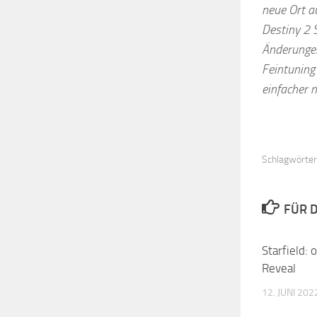
neue Ort a
Destiny 2 
Änderungen
Feintuning
einfacher 
Schlagwörter
FÜR D
Starfield: 
Reveal
12. JUNI 202