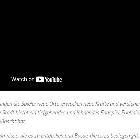
kunden die Spieler neue Orte, erwecken neue Kräfte und verdiene
Stadt bietet ein tiefgehendes und lohnendes Endspiel-Erlebnis
wünscht hat.
imnisse, die es zu entdecken und Bosse, die es zu besiegen gilt,