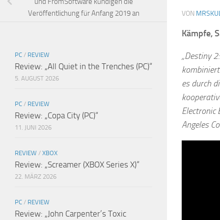
und FromSoftware kündigen die
Veröffentlichung für Anfang 2019 an
VON
MRSKU
Kämpfe, S
„Destiny 2
PC
/
REVIEW
Review: „All Quiet in the Trenches (PC)“
kombiniert
5. AUGUST 2026
es durch d
kooperativ
PC
/
REVIEW
Electronic
Review: „Copa City (PC)“
Angeles Co
11. JUNI 2026
REVIEW
/
XBOX
Review: „Screamer (XBOX Series X)“
22. MÄRZ 2026
PC
/
REVIEW
Review: „John Carpenter’s Toxic