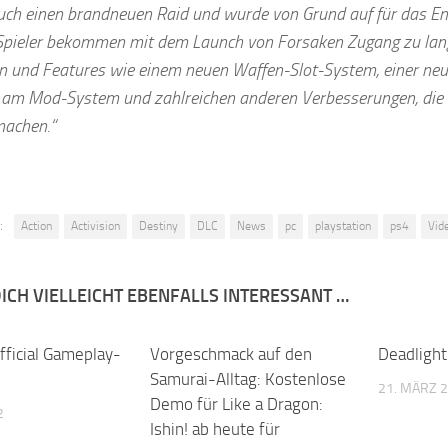
uch einen brandneuen Raid und wurde von Grund auf für das Ends
Spieler bekommen mit dem Launch von Forsaken Zugang zu lan
 und Features wie einem neuen Waffen-Slot-System, einer neuen
 am Mod-System und zahlreichen anderen Verbesserungen, die d
machen.“
:
Action
Activision
Destiny
DLC
News
pc
playstation
ps4
Vid
ICH VIELLEICHT EBENFALLS INTERESSANT …
official Gameplay-
Vorgeschmack auf den
Deadlight
Samurai-Alltag: Kostenlose
21. MÄRZ 
Demo für Like a Dragon:
2
Ishin! ab heute für