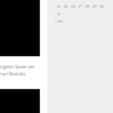
24
25
26
27
28
29
30
31
« Juli
ei gehen Spieler den
rt am Rand des