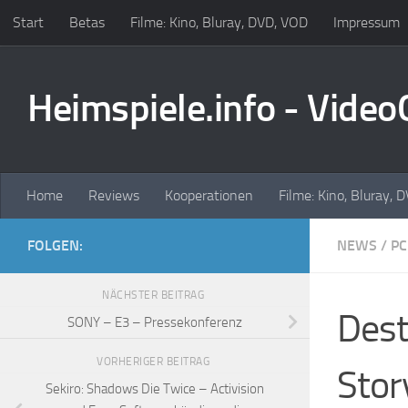
Start
Betas
Filme: Kino, Bluray, DVD, VOD
Impressum
Zum Inhalt springen
Heimspiele.info - Vide
Home
Reviews
Kooperationen
Filme: Kino, Bluray, 
FOLGEN:
NEWS
/
PC
NÄCHSTER BEITRAG
Dest
SONY – E3 – Pressekonferenz
VORHERIGER BEITRAG
Stor
Sekiro: Shadows Die Twice – Activision