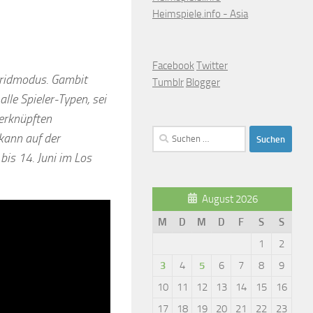
Heimspiele.info - Asia
Facebook
Twitter
bridmodus. Gambit
Tumblr
Blogger
lle Spieler-Typen, sei
erknüpften
Suchen
kann auf der
nach:
bis 14. Juni im Los
August 2026
M
D
M
D
F
S
S
1
2
3
4
5
6
7
8
9
10
11
12
13
14
15
16
17
18
19
20
21
22
23