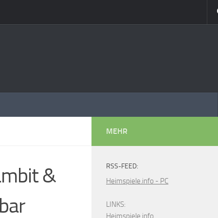
MEHR
RSS-FEED:
ambit &
Heimspiele.info - PC
gbar
LINKS:
Heimspiele.info