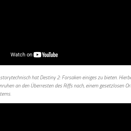
storytechnisch hat Destiny 2: Forsaken einiges zu bieten. Hierb
nruhen an den Überresten des Riffs nach, einem gesetzlosen O
tems.