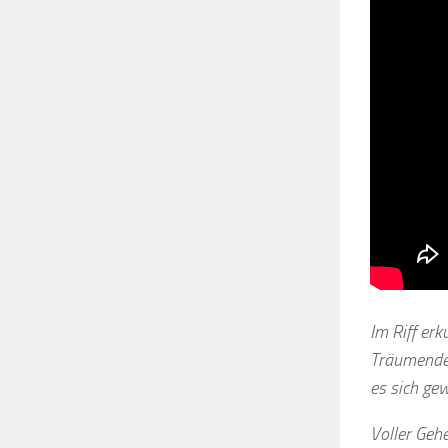
Im Riff er
Träumende 
es sich ge
Voller Gehe