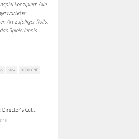
piel konzipiert. Alle
gerwarteten
 Art zufälliger Rolls,
as Spielerlebnis
eo
xbox
XBOX ONE
: Director’s Cut…
2016