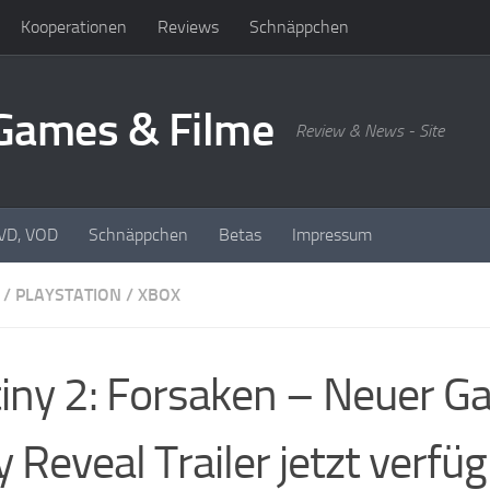
Kooperationen
Reviews
Schnäppchen
oGames & Filme
Review & News - Site
DVD, VOD
Schnäppchen
Betas
Impressum
/
PLAYSTATION
/
XBOX
iny 2: Forsaken – Neuer G
y Reveal Trailer jetzt verfü