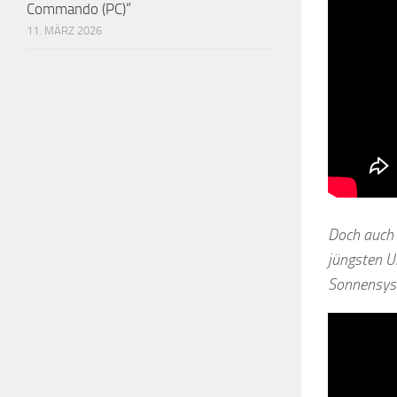
Commando (PC)“
11. MÄRZ 2026
Doch auch 
jüngsten U
Sonnensys