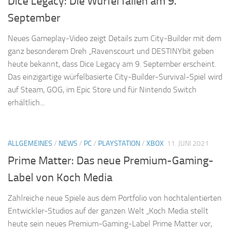
Dice Legacy: Die Würfel fallen am 9.
September
Neues Gameplay-Video zeigt Details zum City-Builder mit dem
ganz besonderem Dreh „Ravenscourt und DESTINYbit geben
heute bekannt, dass Dice Legacy am 9. September erscheint.
Das einzigartige würfelbasierte City-Builder-Survival-Spiel wird
auf Steam, GOG, im Epic Store und für Nintendo Switch
erhältlich...
ALLGEMEINES
/
NEWS
/
PC
/
PLAYSTATION
/
XBOX
11. JUNI 2021
Prime Matter: Das neue Premium-Gaming-
Label von Koch Media
Zahlreiche neue Spiele aus dem Portfolio von hochtalentierten
Entwickler-Studios auf der ganzen Welt „Koch Media stellt
heute sein neues Premium-Gaming-Label Prime Matter vor,