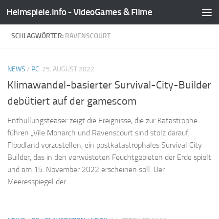
Heimspiele.info - VideoGames & Filme
Zum Inhalt springen
SCHLAGWÖRTER:
RAVENSCOURT
NEWS
/
PC
25. AUGUST 2022
Klimawandel-basierter Survival-City-Builder
debütiert auf der gamescom
Enthüllungsteaser zeigt die Ereignisse, die zur Katastrophe
führen „Vile Monarch und Ravenscourt sind stolz darauf,
Floodland vorzustellen, ein postkatastrophales Survival City
Builder, das in den verwüsteten Feuchtgebieten der Erde spielt
und am 15. November 2022 erscheinen soll. Der
Meeresspiegel der...