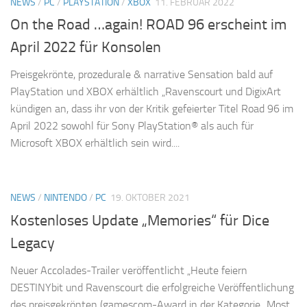
NEWS
/
PC
/
PLAYSTATION
/
XBOX
11. FEBRUAR 2022
On the Road …again! ROAD 96 erscheint im
April 2022 für Konsolen
Preisgekrönte, prozedurale & narrative Sensation bald auf
PlayStation und XBOX erhältlich „Ravenscourt und DigixArt
kündigen an, dass ihr von der Kritik gefeierter Titel Road 96 im
April 2022 sowohl für Sony PlayStation® als auch für
Microsoft XBOX erhältlich sein wird....
NEWS
/
NINTENDO
/
PC
19. OKTOBER 2021
Kostenloses Update „Memories“ für Dice
Legacy
Neuer Accolades-Trailer veröffentlicht „Heute feiern
DESTINYbit und Ravenscourt die erfolgreiche Veröffentlichung
des preisgekrönten (gamescom-Award in der Kategorie „Most