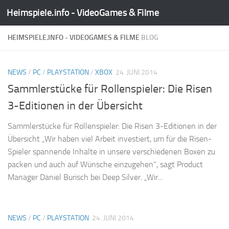
Heimspiele.info - VideoGames & Filme
Zum Inhalt springen
HEIMSPIELE.INFO - VIDEOGAMES & FILME
BLOG
NEWS
/
PC
/
PLAYSTATION
/
XBOX
24. JUNI 2014
Sammlerstücke für Rollenspieler: Die Risen
3-Editionen in der Übersicht
Sammlerstücke für Rollenspieler: Die Risen 3-Editionen in der
Übersicht „Wir haben viel Arbeit investiert, um für die Risen-
Spieler spannende Inhalte in unsere verschiedenen Boxen zu
packen und auch auf Wünsche einzugehen“, sagt Product
Manager Daniel Burisch bei Deep Silver. „Wir...
NEWS
/
PC
/
PLAYSTATION
24. JUNI 2014