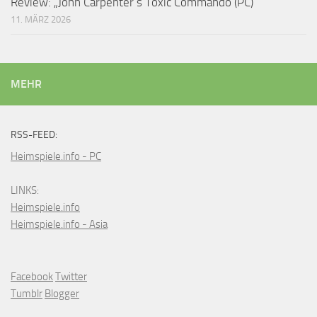
Review: „John Carpenter’s Toxic Commando (PC)“
11. MÄRZ 2026
MEHR
RSS-FEED:
Heimspiele.info - PC
LINKS:
Heimspiele.info
Heimspiele.info - Asia
Facebook
Twitter
Tumblr
Blogger