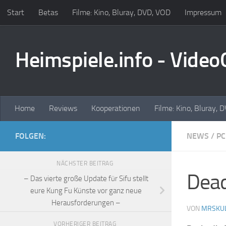
Start
Betas
Filme: Kino, Bluray, DVD, VOD
Impressum
Zum Inhalt springen
Heimspiele.info - Vide
Home
Reviews
Kooperationen
Filme: Kino, Bluray, 
FOLGEN:
NEWS
/
PC
NÄCHSTER BEITRAG
Dead
– Das vierte große Update für Sifu stellt
eure Kung Fu Künste vor ganz neue
Herausforderungen –
VON
MRSKU
VORHERIGER BEITRAG