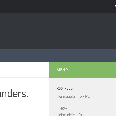
MEHR
RSS-FEED:
anders.
Heimspiele.info - PC
LINKS:
Heimspiele.info