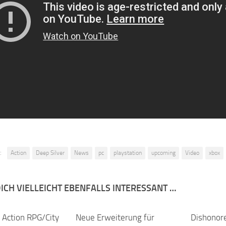
:
Action
Deep Silver
News
pc
playstation
upcoming
Video
xbox
ICH VIELLEICHT EBENFALLS INTERESSANT …
 Action RPG/City
Neue Erweiterung für
Dishonore