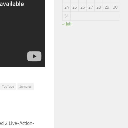
24
25
26
27
28
29
30
31
« Juli
YouTube
Zombies
d 2 Live-Action-