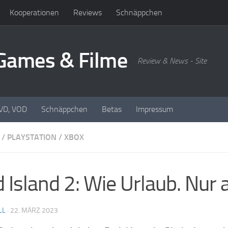
Kooperationen
Reviews
Schnäppchen
oGames & Filme
Review & News - Site
DVD, VOD
Schnäppchen
Betas
Impressum
/
PLAYSTATION
/
XBOX
 Island 2: Wie Urlaub. Nur 
LL
·
22. MÄRZ 2023