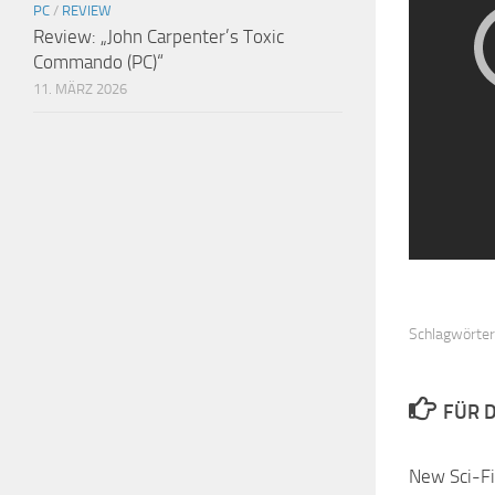
PC
/
REVIEW
Review: „John Carpenter’s Toxic
Commando (PC)“
11. MÄRZ 2026
Schlagwörter
FÜR D
New Sci-Fi