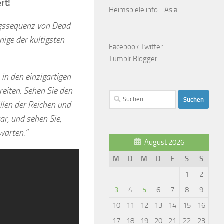
rt!
Heimspiele.info - Asia
ungssequenz von Dead
nige der kultigsten
Facebook
Twitter
Tumblr
Blogger
in den einzigartigen
eiten. Sehen Sie den
Suchen
llen der Reichen und
nach:
ar, und sehen Sie,
warten.“
August 2026
M
D
M
D
F
S
S
1
2
3
4
5
6
7
8
9
10
11
12
13
14
15
16
17
18
19
20
21
22
23