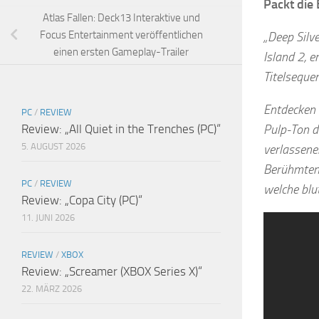
Packt die
Atlas Fallen: Deck13 Interaktive und
Focus Entertainment veröffentlichen
„Deep Silv
einen ersten Gameplay-Trailer
Island 2, e
Titelsequen
Entdecken 
PC
/
REVIEW
Pulp-Ton d
Review: „All Quiet in the Trenches (PC)“
5. AUGUST 2026
verlassene
Berühmten.
PC
/
REVIEW
welche blu
Review: „Copa City (PC)“
11. JUNI 2026
REVIEW
/
XBOX
Review: „Screamer (XBOX Series X)“
22. MÄRZ 2026