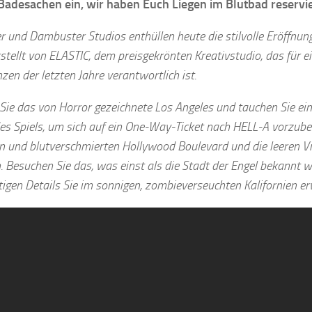
 Badesachen ein, wir haben Euch Liegen im Blutbad reservie
er und Dambuster Studios enthüllen heute die stilvolle Eröffn
rstellt von ELASTIC, dem preisgekrönten Kreativstudio, das für ei
zen der letzten Jahre verantwortlich ist.
Sie das von Horror gezeichnete Los Angeles und tauchen Sie ein 
es Spiels, um sich auf ein One-Way-Ticket nach HELL-A vorzuber
n und blutverschmierten Hollywood Boulevard und die leeren Vi
 Besuchen Sie das, was einst als die Stadt der Engel bekannt w
tigen Details Sie im sonnigen, zombieverseuchten Kalifornien er