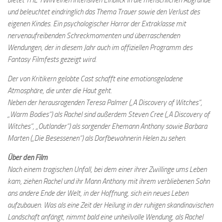
bietet THE TWIN einen intensiven Einblick in die menschlichen Abgründe
und beleuchtet eindringlich das Thema Trauer sowie den Verlust des
eigenen Kindes. Ein psychologischer Horror der Extraklasse mit
nervenaufreibenden Schreckmomenten und überraschenden
Wendungen, der in diesem Jahr auch im offiziellen Programm des
Fantasy Filmfests gezeigt wird.
Der von Kritikern gelobte Cast schafft eine emotionsgeladene
Atmosphäre, die unter die Haut geht.
Neben der herausragenden Teresa Palmer („A Discovery of Witches“,
„Warm Bodies“) als Rachel sind außerdem Steven Cree („A Discovery of
Witches“, „Outlander“) als sorgender Ehemann Anthony sowie Barbara
Marten („Die Besessenen“) als Dorfbewohnerin Helen zu sehen.
Über den Film
Nach einem tragischen Unfall, bei dem einer ihrer Zwillinge ums Leben
kam, ziehen Rachel und ihr Mann Anthony mit ihrem verbliebenen Sohn
ans andere Ende der Welt, in der Hoffnung, sich ein neues Leben
aufzubauen. Was als eine Zeit der Heilung in der ruhigen skandinavischen
Landschaft anfängt, nimmt bald eine unheilvolle Wendung, als Rachel