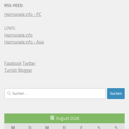
RSS-FEED:
Heimspiele.info - PC
LINKS:
Heimspiele.info
Heimspiele.info - Asia
Facebook
Twitter
Tumblr
Blogger
Suchen
nach:
August 2026
M
D
M
D
F
S
S