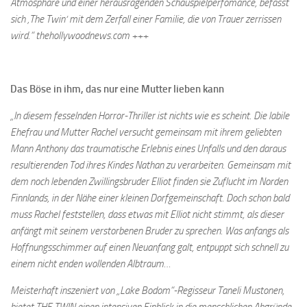
Atmosphäre und einer herausragenden Schauspielperfomance, befasst
sich ‚The Twin‘ mit dem Zerfall einer Familie, die von Trauer zerrissen
wird.“ thehollywoodnews.com +++
Das Böse in ihm, das nur eine Mutter lieben kann
„In diesem fesselnden Horror-Thriller ist nichts wie es scheint. Die labile
Ehefrau und Mutter Rachel versucht gemeinsam mit ihrem geliebten
Mann Anthony das traumatische Erlebnis eines Unfalls und den daraus
resultierenden Tod ihres Kindes Nathan zu verarbeiten. Gemeinsam mit
dem noch lebenden Zwillingsbruder Elliot finden sie Zuflucht im Norden
Finnlands, in der Nähe einer kleinen Dorfgemeinschaft. Doch schon bald
muss Rachel feststellen, dass etwas mit Elliot nicht stimmt, als dieser
anfängt mit seinem verstorbenen Bruder zu sprechen. Was anfangs als
Hoffnungsschimmer auf einen Neuanfang galt, entpuppt sich schnell zu
einem nicht enden wollenden Albtraum…
Meisterhaft inszeniert von „Lake Bodom“-Regisseur Taneli Mustonen,