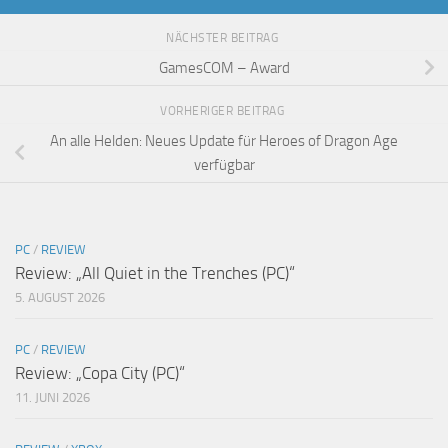
NÄCHSTER BEITRAG
GamesCOM – Award
VORHERIGER BEITRAG
An alle Helden: Neues Update für Heroes of Dragon Age
verfügbar
PC
/
REVIEW
Review: „All Quiet in the Trenches (PC)“
5. AUGUST 2026
PC
/
REVIEW
Review: „Copa City (PC)“
11. JUNI 2026