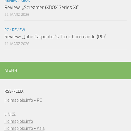
REVIEW
/
XBOX
Review: „Screamer (XBOX Series X)“
22. MÄRZ 2026
PC
/
REVIEW
Review: „John Carpenter’s Toxic Commando (PC)“
11. MÄRZ 2026
MEHR
RSS-FEED:
Heimspiele.info - PC
LINKS:
Heimspiele.info
Heimspiele.info - Asia