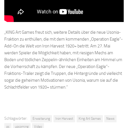
„KING Art Games freut sich, weitere Details über die neue Usonia-
Fraktion zu enthüllen, die mit dem kommenden „Operation Eagle“-
Add-On die Welt von Iron Harvest 1920+ betritt. Am 27. Mai
werden Spieler die Möglichkeit haben, mit riesigen Mechs am
Boden und tödlichen Zeppelin-ähnlichen Einheiten am Himmel um
die Vorherrschaft zu kämpfen. Der neue „Operation Eagle“-
Fraktions-Trailer zeigt die Truppen, die Hintergründe und vielleicht
sogar die geheimen Motivationen von Usonia, warum sie auf die
Schlachtfelder von 1920+ stürmen.“
Schlagwörter:
Erweiterung
Iron Harvest
King Art Games
News
pc
upcoming
Video