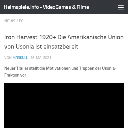
Heimspiele.info - VideoGames & Filme
Zum Inhalt springen
NEWS
/
PC
Iron Harvest 1920+ Die Amerikanische Union
von Usonia ist einsatzbereit
VON
MRSKULL
·
26. MAI 2021
Neuer Trailer stellt die Motivationen und Truppen der Usonia-
Fraktion vor