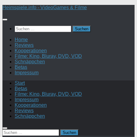
Zum
Heimspiele.info - VideoGames & Filme
Inhalt
springen
Suchen
nach:
Home
Reviews
Kooperationen
Filme: Kino, Bluray, DVD, VOD
Schnäppchen
Betas
Impressum
Start
Betas
Filme: Kino, Bluray, DVD, VOD
Impressum
Kooperationen
Reviews
Schnäppchen
Suchen