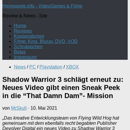
nach:
Heimspiele.info - VideoGames & Filme
Review & News - Site
Home
Reviews
Kooperationen
Filme: Kino, Bluray, DVD, VOD
Schnäppchen
Betas
Impressum
News
/
PC
/
Playstation
/
XBOX
Shadow Warrior 3 schlägt erneut zu:
Neues Video gibt einen Sneak Peek
in die “That Damn Dam”- Mission
von
MrSkull
·
10. Mai 2021
„Das kreative Entwicklungsteam von Flying Wild Hog hat
gemeinsam mit dem ebenfalls recht begabten Publisher
Devolver Digital ein neues Video zu Shadow Warrior 3