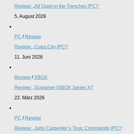
Review: „All Quiet in the Trenches (PC)“
5. August 2026
PC
/
Review
Review: „Copa City (PC)“
11. Juni 2026
Review
/
XBOX
Review: „Screamer (XBOX Series X)“
22. März 2026
PC
/
Review
Review: „John Carpenter’s Toxic Commando (PC)“