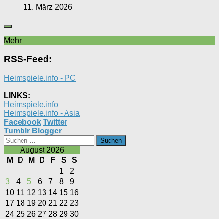
11. März 2026
Mehr
RSS-Feed:
Heimspiele.info - PC
LINKS:
Heimspiele.info
Heimspiele.info - Asia
Facebook
Twitter
Tumblr
Blogger
Suchen
nach:
August 2026
M
D
M
D
F
S
S
1
2
3
4
5
6
7
8
9
10
11
12
13
14
15
16
17
18
19
20
21
22
23
24
25
26
27
28
29
30