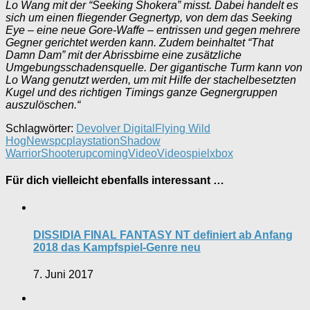
Lo Wang mit der “Seeking Shokera” misst. Dabei handelt es
sich um einen fliegender Gegnertyp, von dem das Seeking
Eye – eine neue Gore-Waffe – entrissen und gegen mehrere
Gegner gerichtet werden kann. Zudem beinhaltet “That
Damn Dam” mit der Abrissbirne eine zusätzliche
Umgebungsschadensquelle. Der gigantische Turm kann von
Lo Wang genutzt werden, um mit Hilfe der stachelbesetzten
Kugel und des richtigen Timings ganze Gegnergruppen
auszulöschen.“
Schlagwörter:
Devolver Digital
Flying Wild
Hog
News
pc
playstation
Shadow
Warrior
Shooter
upcoming
Video
Videospiel
xbox
Für dich vielleicht ebenfalls interessant …
DISSIDIA FINAL FANTASY NT definiert ab Anfang
2018 das Kampfspiel-Genre neu
7. Juni 2017